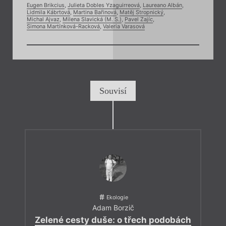
Eugen Brikcius
,
Julieta Dobles Yzaguirreová
,
Laureano Albán
,
Lidmila Kábrtová
,
Martina Bařinová
,
Matěj Stropnický
,
Michal Ajvaz
,
Milena Slavická (M. S.)
,
Pavel Zajíc
,
Simona Martínková-Racková
,
Valeria Varasová
Souvisí
Ekologie
Adam Borzič
Zelené cesty duše: o třech podobách