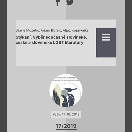
Brane Mozetič
,
Adam Borzič
,
Aljaž Koprivnikar
Stýkání. Výběr současné slovinské,
české a slovenské LGBT literatury
Vyšlo 17. 10. 2019
17/2019