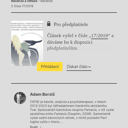
Recenze a reflexe
– Recenze
Z čísla 17/2019
Pro předplatitele
Článek vyšel v čísle „
17/2019
“ a
dáváme ho k dispozici
předplatitelům.
Přihlášení
Získat číslo
Chviličku.
Adam Borzič
Načítá se.
(1978) je básník, esejista a psychoterapeut, v letech
2013–2023 byl šéfredaktorem literárního obtýdeníku
Tvar. Spoluzaložil básnickou skupinu Fantasía, s níž vydal
společnou knihu Fantasía (Dauphin, 2008). Samostatně
vydal sedm básnických sbírek, z nichž poslední Paví
logika vyšla v Hostu ...
Profil