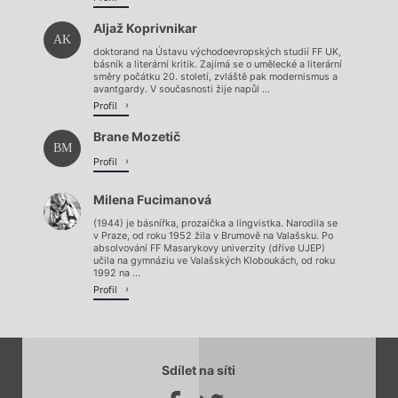
Aljaž Koprivnikar
AK
doktorand na Ústavu východoevropských studií FF UK,
básník a literární kritik. Zajímá se o umělecké a literární
směry počátku 20. století, zvláště pak modernismus a
avantgardy. V současnosti žije napůl ...
Profil
Brane Mozetič
BM
Profil
Milena Fucimanová
(1944) je básnířka, prozaička a lingvistka. Narodila se
v Praze, od roku 1952 žila v Brumově na Valašsku. Po
absolvování FF Masarykovy univerzity (dříve UJEP)
učila na gymnáziu ve Valašských Kloboukách, od roku
1992 na ...
Profil
Sdílet na síti