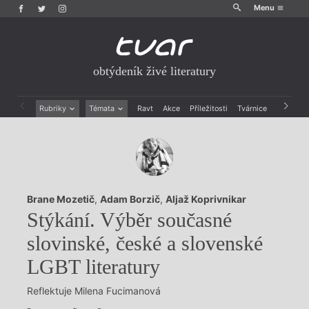
Menu
obtýdeník živé literatury
Rubriky
Témata
Ravt
Akce
Příležitosti
Tvárnice
Archiv
Beletrie
Ženy v katolické literatuře
Drobná publicistika
Právě vychází
Esejistika
Mauzoleum
Recenze a reflexe
Divadlo
Reportáže
Historie kolonialismu
Brane Mozetič
,
Adam Borzič
,
Aljaž Koprivnikar
Rozhovory
Dokument
Stýkání. Výběr současné
Výroční ceny
slovinské, české a slovenské
LGBT literatury
Reflektuje Milena Fucimanová