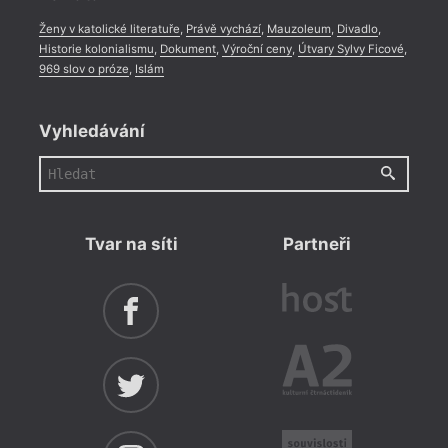
Ženy v katolické literatuře
,
Právě vychází
,
Mauzoleum
,
Divadlo
,
Historie kolonialismu
,
Dokument
,
Výroční ceny
,
Útvary Sylvy Ficové
,
969 slov o próze
,
Islám
Vyhledávání
Tvar na síti
Partneři