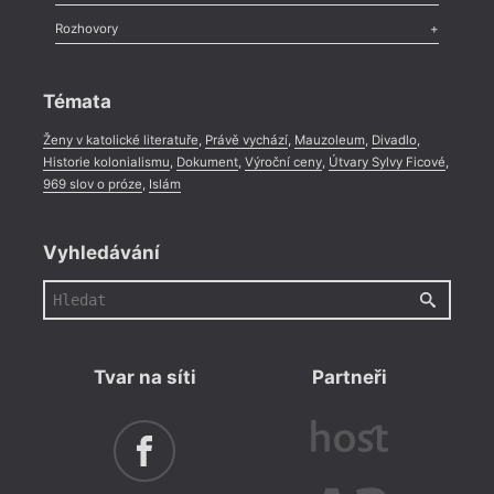
Méně slov o próze
,
Celá rubrika
Literární zítřky
,
Reportáž
,
Literární život
,
Divadlo
,
Kritický ohlas
,
Rozhovory
Celá rubrika
Rozhovor
,
Anketa
,
Celá rubrika
Témata
Ženy v katolické literatuře
,
Právě vychází
,
Mauzoleum
,
Divadlo
,
Historie kolonialismu
,
Dokument
,
Výroční ceny
,
Útvary Sylvy Ficové
,
969 slov o próze
,
Islám
Vyhledávání
Tvar na síti
Partneři