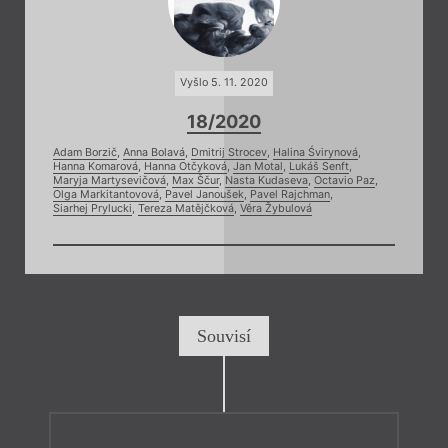
Vyšlo 5. 11. 2020
18/2020
Adam Borzič
,
Anna Bolavá
,
Dmitrij Strocev
,
Halina Śvirynová
,
Hanna Komarová
,
Hanna Otčyková
,
Jan Motal
,
Lukáš Senft
,
Maryja Martysevičová
,
Max Ščur
,
Nasta Kudaseva
,
Octavio Paz
,
Olga Markitantovová
,
Pavel Janoušek
,
Pavel Rajchman
,
Siarhej Prylucki
,
Tereza Matějčková
,
Věra Žybulová
Souvisí