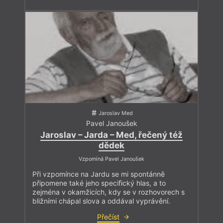
Jaroslav Med
Pavel Janoušek
Jaroslav – Jarda – Med, řečený též
dědek
Vzpomíná Pavel Janoušek
Při vzpomínce na Jardu se mi spontánně
připomene také jeho speciﬁcký hlas, a to
zejména v okamžicích, kdy se v rozhovorech s
bližními chápal slova a oddával vyprávění.
Přečíst