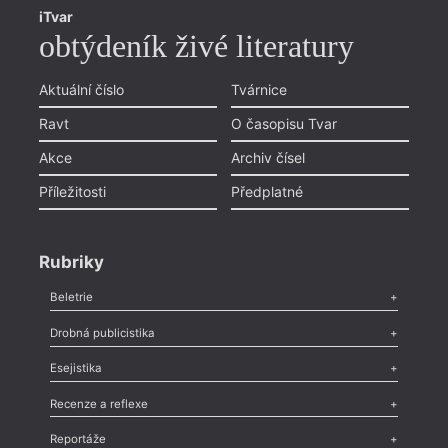
iTvar
obtýdeník živé literatury
Aktuální číslo
Tvárnice
Ravt
O časopisu Tvar
Akce
Archiv čísel
Příležitosti
Předplatné
Rubriky
Beletrie
Poezie
,
Próza
,
Dokumenty
,
Drama
,
Celá rubrika
Drobná publicistika
Odlesk
,
Zasláno
,
Nezařazené
,
Novinky v Tvaru
,
Slovo
,
Výročí
,
Esejistika
Nekrolog
,
Glosa
,
Sloupek
,
Pozvánka
,
Literární soutěž
,
Komentář
,
Celá rubrika
Esej
,
Pádlo
,
Úvaha
,
Texty
,
Studie
,
Celá rubrika
Recenze a reflexe
Recenze
,
Dvakrát
,
Horké párky
,
969 slov o próze
,
Reportáže