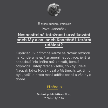
Milan Kundera, Polemika
Pavel Janoušek
Nesnesitelná totožnost urválkování
aneb My a oni aneb Konečně literární
událost?
Kupříkladu v přítomné kauze se Novák rozhodl
na Kunderu nalepit znamení nepoctivce, jenž si
nezaslouží nic jiného než zatratit, čemuž
odpovídá i interpretace všeho, co kdy udělal.
Naopak když Novák psal o Mašínech, tak ti mu
byli „naši“, a proto mohli udělat cokoli a vše bylo
dobře.
Přečíst
Drobná publicistika
– Slovo
Z čísla 18/2020