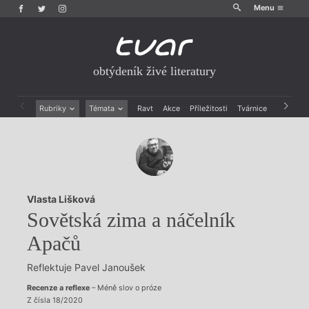
Menu
obtýdeník živé literatury
Rubriky
Témata
Ravt
Akce
Příležitosti
Tvárnice
Archiv
Beletrie
Ženy v katolické literatuře
Drobná publicistika
Právě vychází
Esejistika
Mauzoleum
Recenze a reflexe
Divadlo
Reportáže
Historie kolonialismu
Vlasta Lišková
Rozhovory
Dokument
Sovětská zima a náčelník
Výroční ceny
Apačů
Reflektuje Pavel Janoušek
Recenze a reflexe
– Méně slov o próze
Z čísla 18/2020