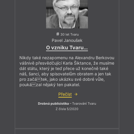
30 let Tvaru
Pavel Janoušek
O vzniku Tvaru…
Nikdy také nezapomenu na Alexandru Berkovou
vášnivě přesvědčující Karla Šiktance, že musíme
dát státu, který je teď přece už konečně také
náš, šanci, aby spisovatelům obratem a jen tak
pro začátek, jako ukázku své dobré vůle,
poukázal nějaký ten pakatel.
Přečíst
Drobná publicistika
– Tvarování Tvaru
Z čísla 5/2020