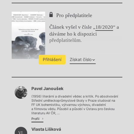
Pro předplatitele
Článek vyšel v čísle „
18/2020
“ a
dáváme ho k dispozici
předplatitelům.
Přihlášení
Získat číslo
Chviličku.
Pavel Janoušek
Načítá se.
(1956) literární a divadelní vědec a kritik. Po absolvování
Střední uměleckoprůmyslové školy v Praze studoval na
FF UK bohemistiku, výtvarnou výchovu, divadelní
a filmovou vědu. Působil a působí v Ústavu pro českou
literaturu AV ČR, ...
Profil
Vlasta Lišková
VL