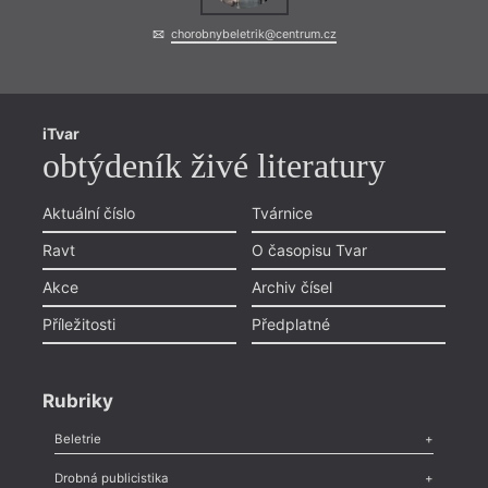
chorobnybeletrik@centrum.cz
iTvar
obtýdeník živé literatury
Aktuální číslo
Tvárnice
Ravt
O časopisu Tvar
Akce
Archiv čísel
Příležitosti
Předplatné
Rubriky
Beletrie
Poezie
,
Próza
,
Dokumenty
,
Drama
,
Celá rubrika
Drobná publicistika