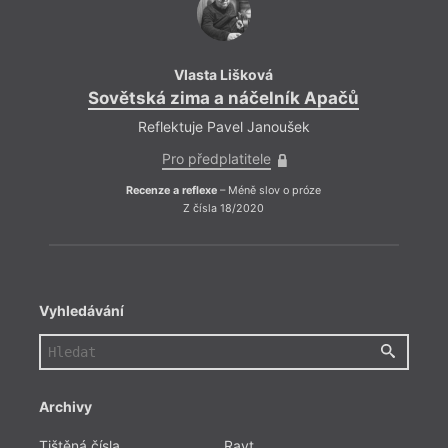
Vlasta Lišková
Sovětská zima a náčelník Apačů
Sově
Reflektuje Pavel Janoušek
Pro předplatitele
Recenze a reflexe
– Méně slov o próze
Z čísla 18/2020
Vyhledávání
Archivy
Tištěná čísla
Ravt