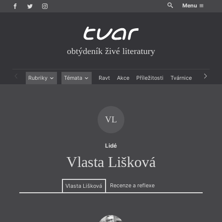
Menu
obtýdeník živé literatury
Rubriky
Témata
Ravt
Akce
Příležitosti
Tvárnice
Archiv
Beletrie
Ženy v katolické literatuře
Drobná publicistika
Právě vychází
Esejistika
Mauzoleum
VL
Recenze a reflexe
Divadlo
Reportáže
Historie kolonialismu
Rozhovory
Dokument
Lidé
Výroční ceny
Vlasta Lišková
Recenze a reflexe
Vlasta Lišková