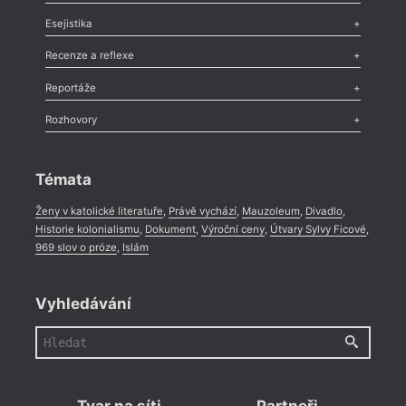
Odlesk
,
Zasláno
,
Nezařazené
,
Novinky v Tvaru
,
Slovo
,
Výročí
,
Esejistika
Nekrolog
,
Glosa
,
Sloupek
,
Pozvánka
,
Literární soutěž
,
Komentář
,
Celá rubrika
Esej
,
Pádlo
,
Úvaha
,
Texty
,
Studie
,
Celá rubrika
Recenze a reflexe
Recenze
,
Dvakrát
,
Horké párky
,
969 slov o próze
,
Reportáže
Méně slov o próze
,
Celá rubrika
Literární zítřky
,
Reportáž
,
Literární život
,
Divadlo
,
Kritický ohlas
,
Rozhovory
Celá rubrika
Rozhovor
,
Anketa
,
Celá rubrika
Témata
Ženy v katolické literatuře
,
Právě vychází
,
Mauzoleum
,
Divadlo
,
Historie kolonialismu
,
Dokument
,
Výroční ceny
,
Útvary Sylvy Ficové
,
969 slov o próze
,
Islám
Vyhledávání