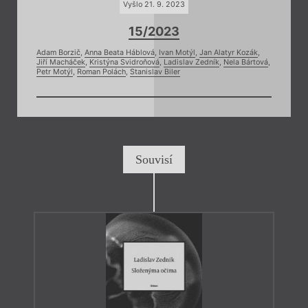
Vyšlo 21. 9. 2023
15/2023
Adam Borzič
,
Anna Beata Háblová
,
Ivan Motýl
,
Jan Alatyr Kozák
,
Jiří Macháček
,
Kristýna Svidroňová
,
Ladislav Zedník
,
Nela Bártová
,
Petr Motýl
,
Roman Polách
,
Stanislav Biler
Souvisí