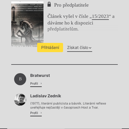
Pro předplatitele
Článek vyšel v čísle „
15/2023
“ a
dáváme ho k dispozici
předplatitelům.
Přihlášení
Získat číslo
Chviličku.
Bratwurst
Načítá se.
B
Profil
Ladislav Zedník
(1977), literární publicista a básník. Literární reflexe
uveřejňuje nejčastěji v časopisech Host a Tvar.
Profil