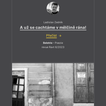
Ladislav Zedník
A už se cachtáme v mělčině rána!
Přečíst
Beletrie
– Poezie
revue Ravt 6/2023