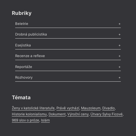
Rubriky
Beletrie
Poezie
,
Próza
,
Dokumenty
,
Drama
,
Celá rubrika
Drobná publicistika
Odlesk
,
Zasláno
,
Nezařazené
,
Novinky v Tvaru
,
Slovo
,
Výročí
,
Esejistika
Nekrolog
,
Glosa
,
Sloupek
,
Pozvánka
,
Literární soutěž
,
Komentář
,
Celá rubrika
Esej
,
Pádlo
,
Úvaha
,
Texty
,
Studie
,
Celá rubrika
Recenze a reflexe
Recenze
,
Dvakrát
,
Horké párky
,
969 slov o próze
,
Reportáže
Méně slov o próze
,
Celá rubrika
Literární zítřky
,
Reportáž
,
Literární život
,
Divadlo
,
Kritický ohlas
,
Rozhovory
Celá rubrika
Rozhovor
,
Anketa
,
Celá rubrika
Témata
Ženy v katolické literatuře
,
Právě vychází
,
Mauzoleum
,
Divadlo
,
Historie kolonialismu
,
Dokument
,
Výroční ceny
,
Útvary Sylvy Ficové
,
969 slov o próze
,
Islám