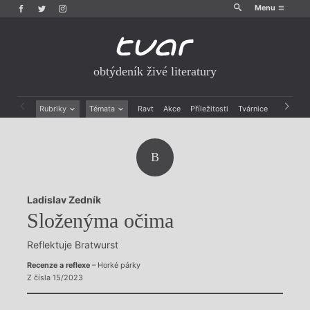
Menu
obtýdeník živé literatury
Rubriky
Témata
Ravt
Akce
Příležitosti
Tvárnice
Archiv
Beletrie
Ženy v katolické literatuře
Drobná publicistika
Právě vychází
B
Esejistika
Mauzoleum
Recenze a reflexe
Divadlo
Reportáže
Historie kolonialismu
Ladislav Zedník
Rozhovory
Dokument
Složenýma očima
Výroční ceny
Reflektuje Bratwurst
Recenze a reflexe
– Horké párky
Z čísla 15/2023