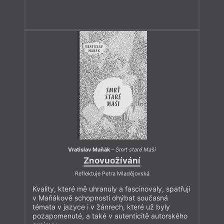
Vratislav Maňák
–
Smrt staré Maši
Znovuožívání
Reflektuje Petra Mladějovská
Kvality, které mě uhranuly a fascinovaly, spatřuji
v Maňákově schopnosti ohýbat současná
témata v jazyce i v žánrech, které už byly
pozapomenuté, a také v autenticitě autorského