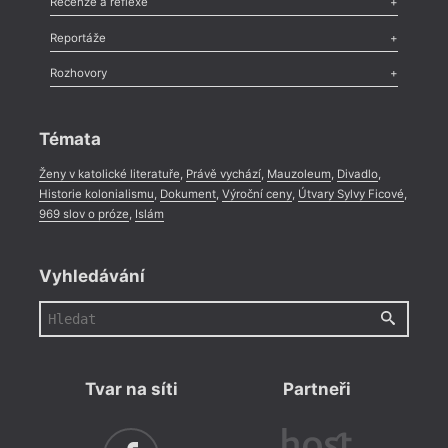
Recenze a reflexe
Recenze
,
Dvakrát
,
Horké párky
,
969 slov o próze
,
Reportáže
Méně slov o próze
,
Celá rubrika
Literární zítřky
,
Reportáž
,
Literární život
,
Divadlo
,
Kritický ohlas
,
Rozhovory
Celá rubrika
Rozhovor
,
Anketa
,
Celá rubrika
Témata
Ženy v katolické literatuře
,
Právě vychází
,
Mauzoleum
,
Divadlo
,
Historie kolonialismu
,
Dokument
,
Výroční ceny
,
Útvary Sylvy Ficové
,
969 slov o próze
,
Islám
Vyhledávání
Tvar na síti
Partneři