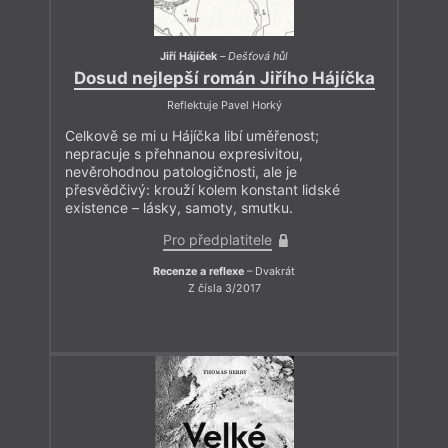
Jiří Hájíček
–
Dešťová hůl
Dosud nejlepší román Jiřího Hájíčka
Reflektuje Pavel Horký
Celkově se mi u Hájíčka libí uměřenost;
nepracuje s přehnanou expresivitou,
nevěrohodnou patologičnosti, ale je
přesvědčivý: krouží kolem konstant lidské
existence – lásky, samoty, smutku.
Pro předplatitele
Recenze a reflexe
– Dvakrát
Z čísla 3/2017