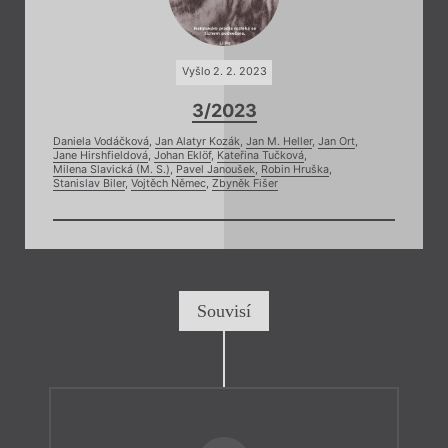
Vyšlo 2. 2. 2023
3/2023
Daniela Vodáčková
,
Jan Alatyr Kozák
,
Jan M. Heller
,
Jan Ort
,
Jane Hirshfieldová
,
Johan Eklöf
,
Kateřina Tučková
,
Milena Slavická (M. S.)
,
Pavel Janoušek
,
Robin Hruška
,
Stanislav Biler
,
Vojtěch Němec
,
Zbyněk Fišer
Souvisí