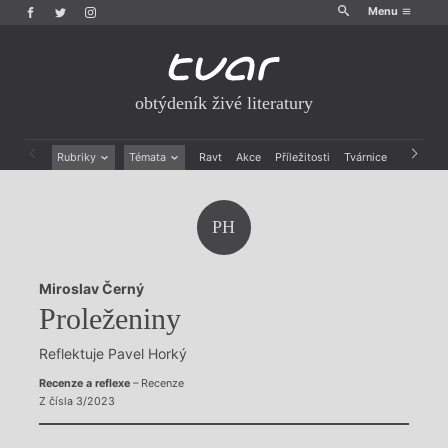
Menu
obtýdeník živé literatury
Rubriky
Témata
Ravt
Akce
Příležitosti
Tvárnice
Archiv
Beletrie
Ženy v katolické literatuře
Drobná publicistika
Právě vychází
PH
Esejistika
Mauzoleum
Recenze a reflexe
Divadlo
Reportáže
Historie kolonialismu
Miroslav Černý
Rozhovory
Dokument
Proleženiny
Výroční ceny
Reflektuje Pavel Horký
Recenze a reflexe
– Recenze
Z čísla 3/2023