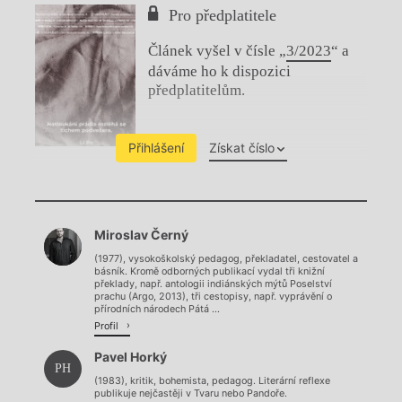
Pro předplatitele
Článek vyšel v čísle „
3/2023
“ a
dáváme ho k dispozici
předplatitelům.
Přihlášení
Získat číslo
Chviličku.
Miroslav Černý
Načítá se.
(1977), vysokoškolský pedagog, překladatel, cestovatel a
básník. Kromě odborných publikací vydal tři knižní
překlady, např. antologii indiánských mýtů Poselství
prachu (Argo, 2013), tři cestopisy, např. vyprávění o
přírodních národech Pátá ...
Profil
Pavel Horký
PH
(1983), kritik, bohemista, pedagog. Literární reflexe
publikuje nejčastěji v Tvaru nebo Pandoře.