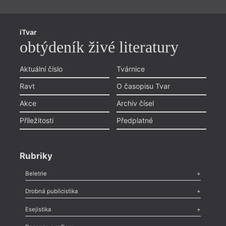
iTvar
obtýdeník živé literatury
Aktuální číslo
Tvárnice
Ravt
O časopisu Tvar
Akce
Archiv čísel
Příležitosti
Předplatné
Rubriky
Beletrie
Poezie
,
Próza
,
Dokumenty
,
Drama
,
Celá rubrika
Drobná publicistika
Odlesk
,
Zasláno
,
Nezařazené
,
Novinky v Tvaru
,
Slovo
,
Výročí
,
Esejistika
Nekrolog
,
Glosa
,
Sloupek
,
Pozvánka
,
Literární soutěž
,
Komentář
,
Celá rubrika
Esej
,
Pádlo
,
Úvaha
,
Texty
,
Studie
,
Celá rubrika