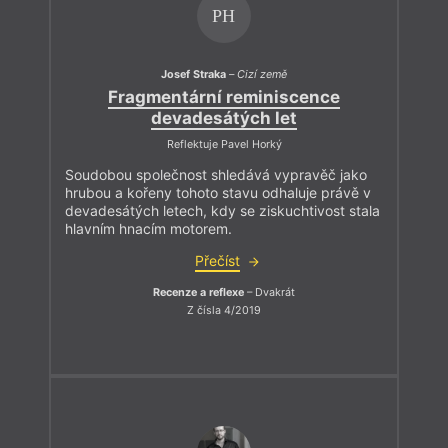
PH
Josef Straka
–
Cizí země
Fragmentární reminiscence
devadesátých let
Reflektuje Pavel Horký
Soudobou společnost shledává vypravěč jako
hrubou a kořeny tohoto stavu odhaluje právě v
devadesátých letech, kdy se ziskuchtivost stala
hlavním hnacím motorem.
Přečíst
Recenze a reflexe
– Dvakrát
Z čísla 4/2019