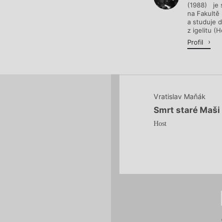
(1988) je s
na Fakultě
a studuje 
z igelitu (
Profil
Vratislav Maňák
Smrt staré Maši
Host