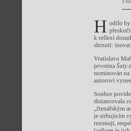
Z čí
H
odilo by
přeskočí
k reflexi dosu
shrnutí: inova
Vratislavu Maň
prvotina
Šaty z
nominován na Z
autorovi vynes
Soubor povíd
distancovala z
„čtenářským ar
je strhujícím 
rezonují, resp
(celkem je jic