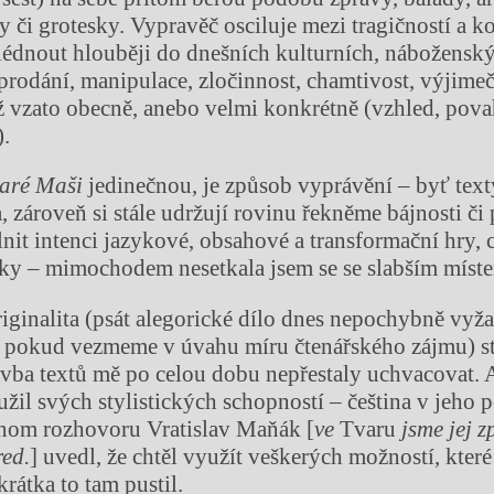
y či grotesky. Vypravěč osciluje mezi tragičností a k
lédnout hlouběji do dnešních kulturních, náboženský
rodání, manipulace, zločinnost, chamtivost, výjimeč
už vzato obecně, anebo velmi konkrétně (vzhled, povah
).
tar
é
Maši
jedinečnou, je způsob vyprávění – byť text
, zároveň si stále udržují rovinu řekněme bájnosti či
nit intenci jazykové, obsahové a transformační hry, 
ky – mimochodem nesetkala jsem se se slabším míst
riginalita (psát alegorické dílo dnes nepochybně vyža
 pokud vezmeme v úvahu míru čtenářského zájmu) st
vba textů mě po celou dobu nepřestaly uchvacovat. 
žil svých stylistických schopností – čeština v jeho p
dnom rozhovoru Vratislav Maňák [
ve
Tvaru
jsme jej z
red.
] uvedl, že chtěl využít veškerých možností, kte
krátka to tam pustil.