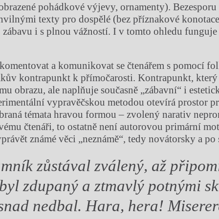
vyobrazené pohádkové výjevy, ornamenty). Bezespor
chvilnými texty pro dospělé (bez příznakové konotace)
 zábavu i s plnou vážností. I v tomto ohledu funguj
 komentovat a komunikovat se čtenářem s pomocí fol
kův kontrapunkt k přímočarosti. Kontrapunkt, který
mu obrazu, ale naplňuje současně „zábavní“ i estetic
perimentální vypravěčskou metodou otevírá prostor pr
ybraná témata hravou formou – zvolený narativ nepr
ému čtenáři, to ostatně není autorovou primární mot
právět známé věci „neznámě“, tedy novátorsky a po
amní
k z
ůstával zválený, až připom
e byl zdupaný a ztmavlý potnými s
snad nedbal. Hara, hera! Miserer