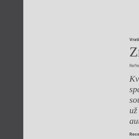
Výroční cen
Vrat
Z
Refl
Kv
sp
so
už
au
Rece