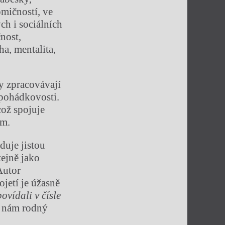
omičností, ve
ch i sociálních
nost,
a, mentalita,
y zpracovávají
 pohádkovosti.
což spojuje
em.
duje jistou
ejně jako
Autor
ojetí je úžasně
povídali v čísle
ré nám rodný