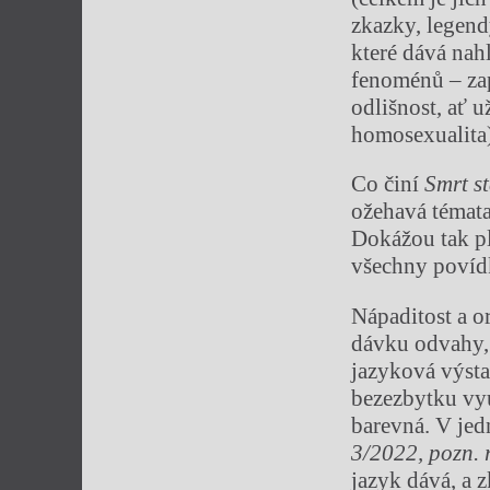
zkazky, legend
které dává nah
fenoménů – zap
odlišnost, ať 
homosexualita
Co činí
Smrt s
ožehavá témata
Dokážou tak pl
všechny povíd
Nápaditost a o
dávku odvahy,
jazyková výsta
bezezbytku vyu
barevná. V je
3/2022, pozn. 
jazyk dává, a z