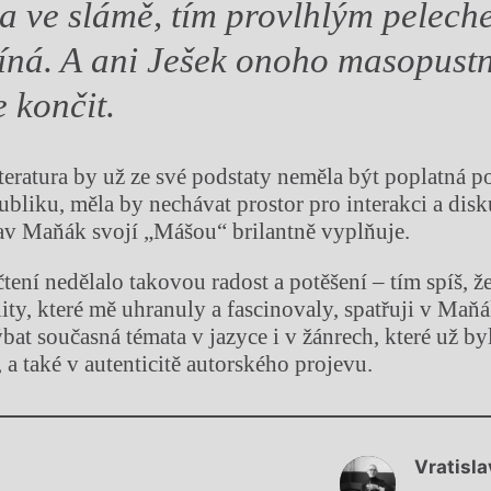
la ve slámě, tím provlhlý
m peleche
íná. A ani Ješek onoho masopustn
e končit.
eratura by už ze své podstaty neměla být poplatná p
bliku, měla by nechávat prostor pro interakci a disku
lav Maňák svojí „Mášou“ brilantně vyplňuje.
tení nedělalo takovou radost a potěšení – tím spíš, ž
lity, které mě uhranuly a fascinovaly, spatřuji v Maň
bat současná témata v jazyce i v žánrech, které už by
a také v autenticitě autorského projevu.
Chviličku.
Vratisl
Načítá se.