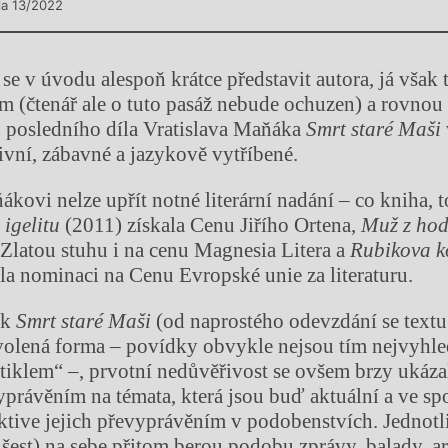
sla 13/2022
 se v úvodu alespoň krátce představit autora, já však 
m (čtenář ale o tuto pasáž nebude ochuzen) a rovnou
d posledního díla Vratislava Maňáka
Smrt star
é
Maši
tivní, zábavné a jazykově vytříbené.
ákovi nelze upřít notné literární nadání – co kniha, 
 igelitu
(2011) získala Cenu Jiřího Ortena,
Muž z hod
latou stuhu i na cenu Magnesia Litera a
Rubikova k
la nominaci na Cenu Evropské unie za literaturu.
ek
Smrt star
é
Maši
(od naprostého odevzdání se textu
volená forma – povídky obvykle nejsou tím nejvyhl
tiklem“ –, prvotní nedůvěřivost se ovšem brzy ukázal
vyprávěním na témata, která jsou buď aktuální a ve sp
ektive jejich převyprávěním v podobenstvích. Jednot
h šest) na sebe přitom berou podobu zprávy, balady, a