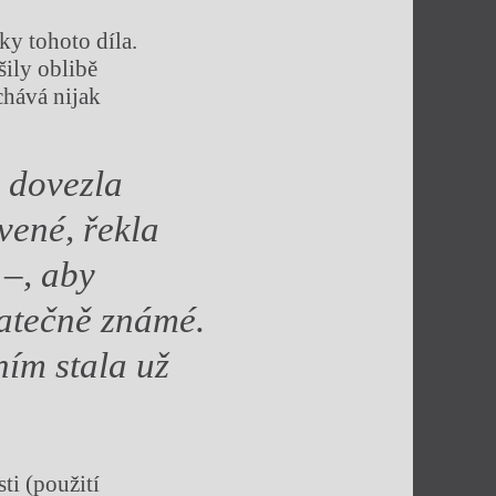
ky tohoto díla.
šily oblibě
chává nijak
i dovezla
ven
é
, řekla
 –, aby
tatečně znám
é
.
ním stala už
ti (použití