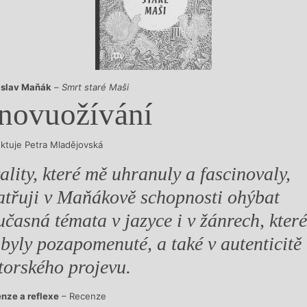
y
islav Maňák
–
Smrt staré Maši
novuožívání
ektuje Petra Mladějovská
ality, které mě uhranuly a fascinovaly,
atřuji v Maňákově schopnosti ohýbat
učasná témata v jazyce i v žánrech, které
 byly pozapomenuté, a také v autenticitě
torského projevu.
nze a reflexe
– Recenze