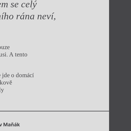
m se cel
ý
ího rána neví,
ouze
si. A tento
e jde o domácí
ákově
ly
av Maňák