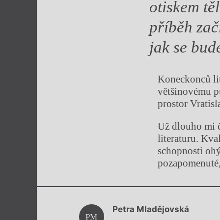
otiskem tě
příběh zač
jak se bud
Koneckonců lit
většinovému pu
prostor Vratis
Už dlouho mi č
literaturu. Kva
schopnosti ohý
pozapomenuté, 
Petra Mladějovská
PM