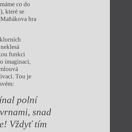
u máme co do
, které se
e Maňákova hra
klorních
 neklesá
kou funkci
o imaginaci,
omlouvá
ivací. Tou je
 svém:
ínal polní
kvrnami, snad
e! Vždyť tím