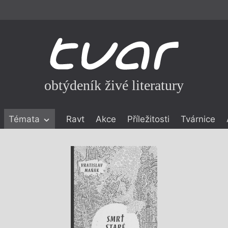
obtýdeník živé literatury
Témata
Ravt
Akce
Příležitosti
Tvárnice
ické literatuře
icistika
zí
eflexe
onialismu