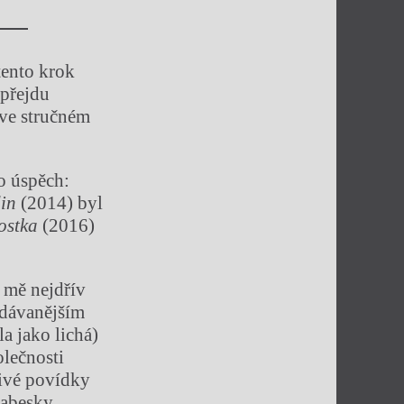
tento krok
 přejdu
ve stručném
to úspěch:
in
(2014) byl
ostka
(2016)
 mě nejdřív
edávanějším
a jako lichá)
olečnosti
livé povídky
rabesky,