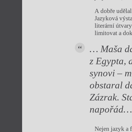
A dobře udělal
Jazyková výsta
literární útvar
limitovat a do
… Maš
a d
z Egypta, 
synovi – m
obstaral d
Z
ázrak. St
napořád…
Nejen jazyk a 