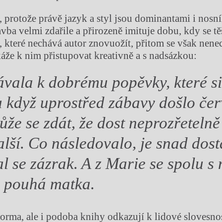
, protože právě jazyk a styl jsou dominantami i nosní
vba velmi zdařile a přirozeně imituje dobu, kdy se tě
y, které nechává autor znovuožít, přitom se však nene
káže k nim přistupovat kreativně a s nadsázkou:
ávala k dobr
é
mu popěvky, kter
é
s
a když uprostř
ed z
ábavy doš
lo
čer
ůže se zdát, že dost neprozřetelně
alší. Co následovalo, je snad dos
al se zázrak. A z Marie se spolu s 
 pouhá matka.
forma, ale i podoba knihy odkazují k lidové slovesnos