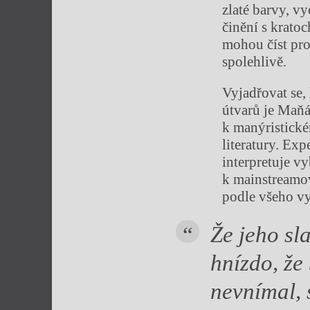
zlaté barvy, 
činění s krato
mohou číst pro
spolehlivě.
Vyjadřovat se,
útvarů je Maňá
k manýristické
literatury. Ex
interpretuje v
k mainstreamov
podle všeho vy
Že jeho sl
hn
ízdo, ž
nevnímal, 