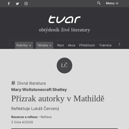
Menu
obtýdeník živé literatury
Rubriky
Témata
Ravt
Akce
Příležitosti
Tvárnice
Archiv
Beletrie
Ženy v katolické literatuře
Drobná publicistika
Právě vychází
LČ
Esejistika
Mauzoleum
Recenze a reflexe
Divadlo
Reportáže
Historie kolonialismu
Divná literatura
Rozhovory
Dokument
Mary Wollstonecraft Shelley
Výroční ceny
Přízrak autorky v Mathildě
Reflektuje Lukáš Červený
Recenze a reflexe
– Reflexe
Z čísla 4/2026