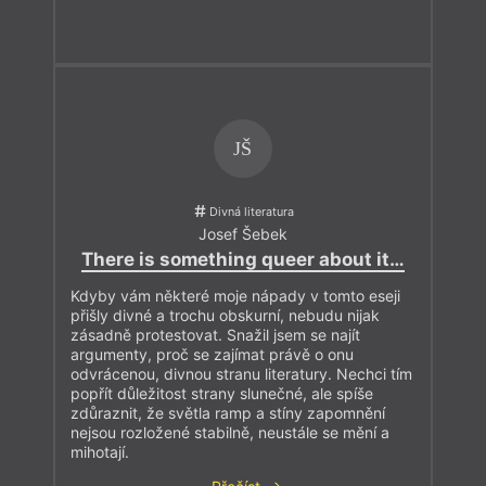
JŠ
Divná literatura
Josef Šebek
There is something queer about it…
Kdyby vám některé moje nápady v tomto eseji
přišly divné a trochu obskurní, nebudu nijak
zásadně protestovat. Snažil jsem se najít
argumenty, proč se zajímat právě o onu
odvrácenou, divnou stranu literatury. Nechci tím
popřít důležitost strany slunečné, ale spíše
zdůraznit, že světla ramp a stíny zapomnění
nejsou rozložené stabilně, neustále se mění a
mihotají.