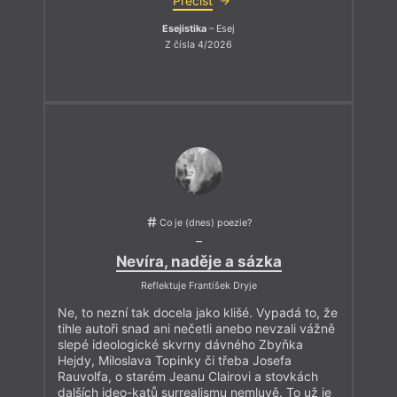
Přečíst
Esejistika
– Esej
Z čísla 4/2026
Co je (dnes) poezie?
–
Nevíra, naděje a sázka
Reflektuje František Dryje
Ne, to nezní tak docela jako klišé. Vypadá to, že
tihle autoři snad ani nečetli anebo nevzali vážně
slepé ideologické skvrny dávného Zbyňka
Hejdy, Miloslava Topinky či třeba Josefa
Rauvolfa, o starém Jeanu Clairovi a stovkách
dalších ideo-katů surrealismu nemluvě. To už je