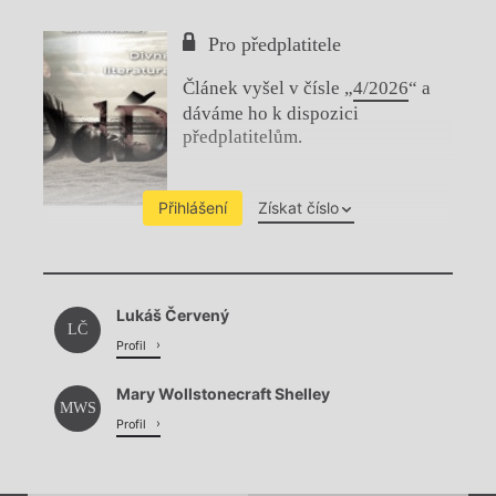
Pro předplatitele
Článek vyšel v čísle „
4/2026
“ a
dáváme ho k dispozici
předplatitelům.
Přihlášení
Získat číslo
Chviličku.
Lukáš Červený
Načítá se.
LČ
Profil
Mary Wollstonecraft Shelley
MWS
Profil