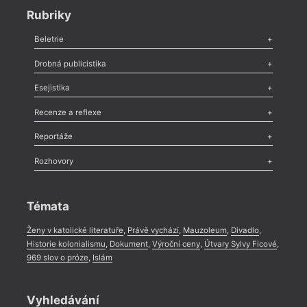
Rubriky
Beletrie
Poezie
,
Próza
,
Dokumenty
,
Drama
,
Celá rubrika
Drobná publicistika
Odlesk
,
Zasláno
,
Nezařazené
,
Novinky v Tvaru
,
Slovo
,
Výročí
,
Esejistika
Nekrolog
,
Glosa
,
Sloupek
,
Pozvánka
,
Literární soutěž
,
Komentář
,
Celá rubrika
Esej
,
Pádlo
,
Úvaha
,
Texty
,
Studie
,
Celá rubrika
Recenze a reflexe
Recenze
,
Dvakrát
,
Horké párky
,
969 slov o próze
,
Reportáže
Méně slov o próze
,
Celá rubrika
Literární zítřky
,
Reportáž
,
Literární život
,
Divadlo
,
Kritický ohlas
,
Rozhovory
Celá rubrika
Rozhovor
,
Anketa
,
Celá rubrika
Témata
Ženy v katolické literatuře
,
Právě vychází
,
Mauzoleum
,
Divadlo
,
Historie kolonialismu
,
Dokument
,
Výroční ceny
,
Útvary Sylvy Ficové
,
969 slov o próze
,
Islám
Vyhledávání