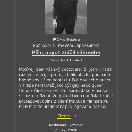
Divná literatura
Rozhovor s Travisem Jeppesenem
Píšu, abych zničil sám sebe
Ptá se Jakub Haubert
Podívej, jsem vášnivý cestovatel, žil jsem v řadě
různých zemí, a proto je tahle otázka podle mě
hodně závislá na kontextu. Být gay nebo queer
v Praze není totéž jako být gay nebo queer
třeba v Číně nebo v Jižní Koreji. Jako Američan
si musím přiznat, že pokud bych například začal
prosazovat úplné zrušení instituce manželství,
mluvím z do určité míry privilegované pozice.
Přečíst
Rozhovory
– Rozhovor
Z čísla 4/2026