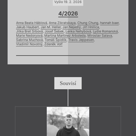
Vyšlo 19. 2. 2026
4/2026
Anna Beata Háblová
,
Anna Zikratskaya
,
Chung Chung
,
hannah baer
,
Jakub Haubert
,
Jan M. Heller
,
Jan Nejedlý
,
Jiří Hnilica
,
Jitka Bret Srbová
,
Josef Šebek
,
Lenka Nehybová
,
Lydie Romanská
,
Marie Nedoryová
,
Martina Martinez Arboleda
,
Miroslav Salava
,
Sabrina Muchová
,
Tomáš Špidlík
,
Travis Jeppesen
,
Vladimír Novotný
,
Zdeněk Volf
Souvisí