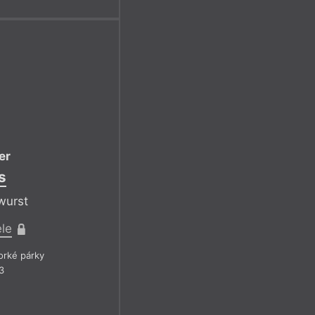
er
s
wurst
ele
rké párky
3