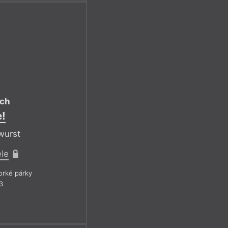
ich
e!
wurst
ele
rké párky
3