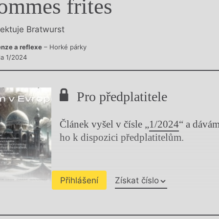
ommes frites
y
lektuje Bratwurst
nze a reflexe
– Horké párky
la 1/2024
Pro předplatitele
Článek vyšel v čísle „
1/2024
“ a dává
ho k dispozici předplatitelům.
Přihlášení
Získat číslo
Chviličku.