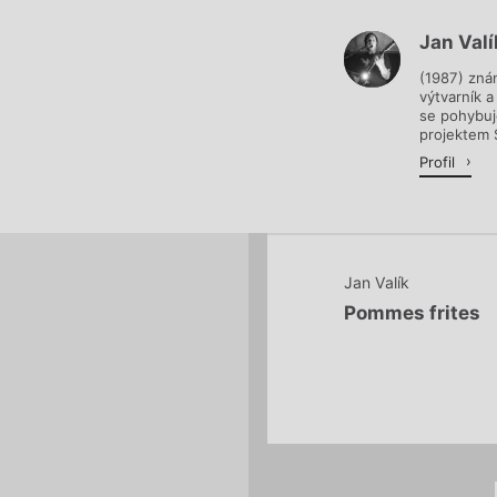
Jan Valí
Načítá se.
(1987) zná
výtvarník a
se pohybuj
projektem S
Profil
Jan Valík
Pommes frites