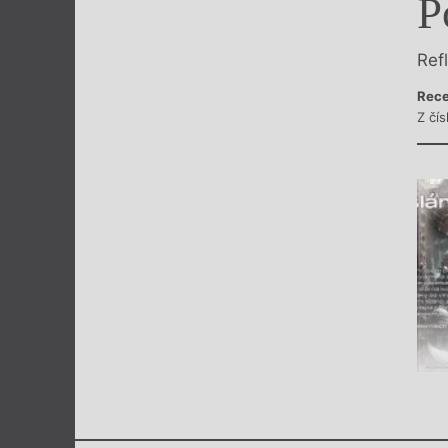
P
Výroční cen
Ref
Rece
Z čís