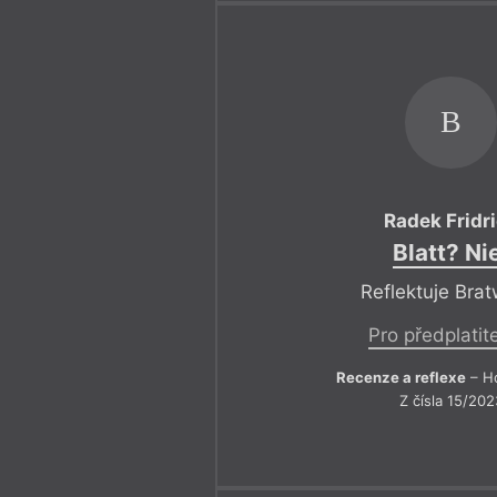
B
Radek Fridr
Blatt? Ni
Reflektuje Brat
Pro předplatit
Recenze a reflexe
– Ho
Z čísla 15/202