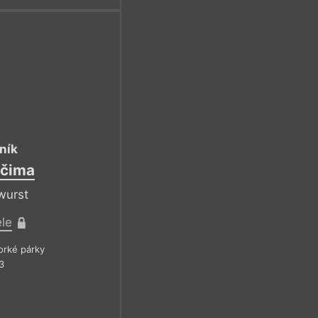
ník
očima
wurst
ele
rké párky
3