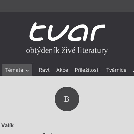
obtýdeník živé literatury
Témata
Ravt
Akce
Příležitosti
Tvárnice
ické literatuře
icistika
zí
B
eflexe
onialismu
 Valík