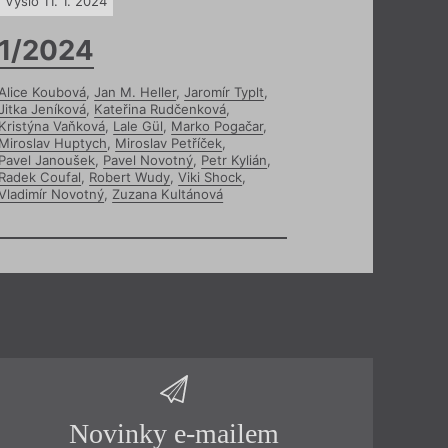
Vyšlo 11. 1. 2024
1/2024
Alice Koubová
,
Jan M. Heller
,
Jaromír Typlt
,
Jitka Jeníková
,
Kateřina Rudčenková
,
Kristýna Vaňková
,
Lale Gül
,
Marko Pogačar
,
Miroslav Huptych
,
Miroslav Petříček
,
Pavel Janoušek
,
Pavel Novotný
,
Petr Kylián
,
Radek Coufal
,
Robert Wudy
,
Viki Shock
,
Vladimír Novotný
,
Zuzana Kultánová
Novinky e-mailem