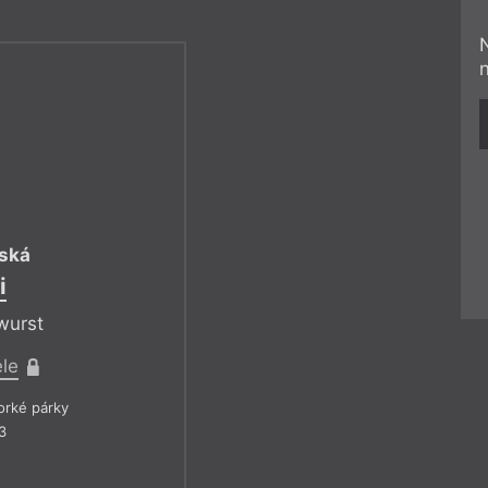
ská
i
wurst
ele
rké párky
3