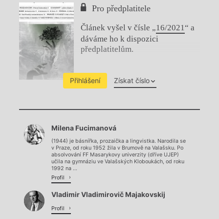
Pro předplatitele
Článek vyšel v čísle „
16/2021
“ a
dáváme ho k dispozici
předplatitelům.
Přihlášení
Získat číslo
Chviličku.
Milena Fucimanová
Načítá se.
(1944) je básnířka, prozaička a lingvistka. Narodila se
v Praze, od roku 1952 žila v Brumově na Valašsku. Po
absolvování FF Masarykovy univerzity (dříve UJEP)
učila na gymnáziu ve Valašských Kloboukách, od roku
1992 na ...
Profil
Vladimir Vladimirovič Majakovskij
Profil