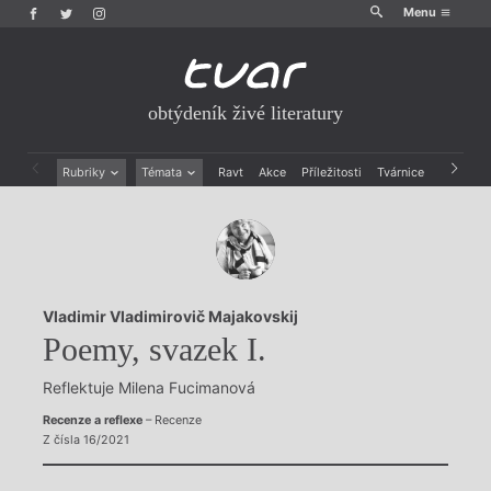
Menu
obtýdeník živé literatury
Rubriky
Témata
Ravt
Akce
Příležitosti
Tvárnice
Archiv
Beletrie
Ženy v katolické literatuře
Drobná publicistika
Právě vychází
Esejistika
Mauzoleum
Recenze a reflexe
Divadlo
Reportáže
Historie kolonialismu
Vladimir Vladimirovič Majakovskij
Rozhovory
Dokument
Poemy, svazek I.
Výroční ceny
Reflektuje Milena Fucimanová
Recenze a reflexe
– Recenze
Z čísla 16/2021