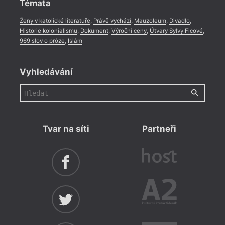
Témata
Ženy v katolické literatuře
,
Právě vychází
,
Mauzoleum
,
Divadlo
,
Historie kolonialismu
,
Dokument
,
Výroční ceny
,
Útvary Sylvy Ficové
,
969 slov o próze
,
Islám
Vyhledávání
Tvar na síti
Partneři