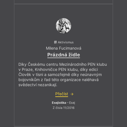
Aktivismus
Milena Fucimanová
Prázdná židle
Díky Českému centru Mezinárodního PEN klubu
v Praze, Knihovničce PEN klubu, díky edici
Člověk v tísni a samozřejmě díky neúnavným
bojovníkům z řad této organizace naléhavá
svědectví nezanikají.
Přečíst
Esejistika
– Esej
Z čísla 11/2016