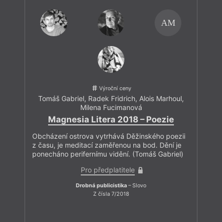
AM
Výroční ceny
Tomáš Gabriel
,
Radek Fridrich
,
Alois Marhoul
,
Milena Fucimanová
Magnesia Litera 2018 – Poezie
Obcházení ostrova vytrhává Děžinského poezii
z času, je meditací zaměřenou na bod. Dění je
ponecháno perifernímu vidění. (Tomáš Gabriel)
Pro předplatitele
Drobná publicistika
– Slovo
Z čísla 7/2018