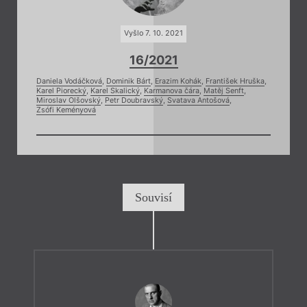
Vyšlo 7. 10. 2021
16/2021
Daniela Vodáčková
,
Dominik Bárt
,
Erazim Kohák
,
František Hruška
,
Karel Piorecký
,
Karel Skalický
,
Karmanova čára
,
Matěj Senft
,
Miroslav Olšovský
,
Petr Doubravský
,
Svatava Antošová
,
Zsófi Keményová
Souvisí