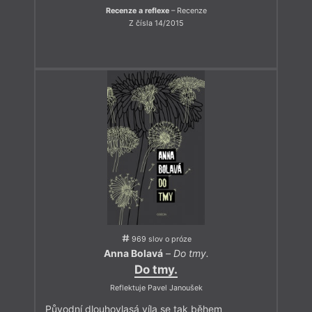
Recenze a reflexe
– Recenze
Z čísla 14/2015
969 slov o próze
Anna Bolavá
–
Do tmy.
Do tmy.
Reflektuje Pavel Janoušek
Původní dlouhovlasá víla se tak během