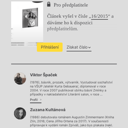
Pro předplatitele
Článek vyšel v čísle „
16/2015
“ a
dáváme ho k dispozici
předplatitelům.
Přihlášení
Získat číslo
Chviličku.
Viktor Špaček
Načítá se.
(1976), básník, prozaik, výtvarník. Vystudoval sochařství
na VŠUP /ateliér Kurta Gebauera/, diplomoval v roce
2004. V roce 2007 publikoval sbírku básní Zmínky a
případky v nakladatelství Literární salon, v roce ...
Profil
Zuzana Kultánová
(1986) debutovala románem Augustin Zimmermann (Kniha
Zlín, 2016; Cena Jiřího Ortena za 2017). V současnosti
připravuje k vydání román Zpíváš, jako bys plakala (nakl.