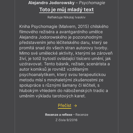
Alejandro Jodorowsky
–
Psychomagie
Toto je můj mladý text
Reflektuje Nikolaj Ivaskiv
Kniha Psychomagie (Malvern, 2015) chilského
filmového režiséra a avantgardního umělce
Alejandra Jodorowského je pozoruhodným
představením jeho léčitelského daru, který se
promítá snad do všech stran autorovy tvorby.
Mimo své umělecké aktivity, kterými se zároveň
živí, je totiž bytostí ovládající tisícero umění, jak
uzdravovat. Tento básník, režisér, scenárista a
autor komiksů je rovněž vzdělaným
psychoanalytikem, který svou terapeutickou
metodu mísí s mnohaletými zkušenostmi ze
spolupráce s různými šamany či léčiteli, s
hlubokým vhledem do náboženských tradic a
uměním výkladu tarotových karet.
Přečíst
Recenze a reflexe
– Recenze
Z čísla 9/2016