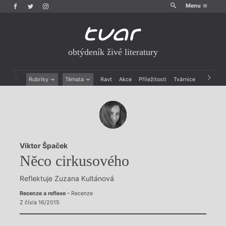
Menu
obtýdeník živé literatury
Rubriky
Témata
Ravt
Akce
Příležitosti
Tvárnice
Archiv
Beletrie
Ženy v katolické literatuře
Drobná publicistika
Právě vychází
Esejistika
Mauzoleum
Recenze a reflexe
Divadlo
Reportáže
Historie kolonialismu
Viktor Špaček
Rozhovory
Dokument
Něco cirkusového
Výroční ceny
Reflektuje Zuzana Kultánová
Recenze a reflexe
– Recenze
Z čísla 16/2015