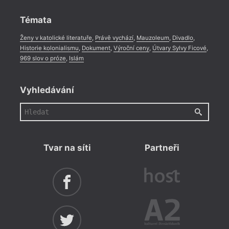
Rozhovor
,
Anketa
,
Celá rubrika
Témata
Ženy v katolické literatuře
,
Právě vychází
,
Mauzoleum
,
Divadlo
,
Historie kolonialismu
,
Dokument
,
Výroční ceny
,
Útvary Sylvy Ficové
,
969 slov o próze
,
Islám
Vyhledávání
Tvar na síti
Partneři