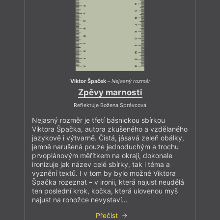
Viktor Špaček
–
Nejasný rozměr
Zpěvy marnosti
Reflektuje Božena Správcová
Nejasný rozměr je třetí básnickou sbírkou
Viktora Špačka, autora zkušeného a vzdělaného
jazykově i výtvarně. Čistá, jásavá zeleň obálky,
jemně narušená pouze jednoduchým a trochu
prvoplánovým měřítkem na okraji, dokonale
ironizuje jak název celé sbírky, tak i téma a
vyznění textů. I v tom by bylo možné Viktora
Špačka rozeznat – v ironii, která najust neudělá
ten poslední krok, kočka, která ulovenou myš
najust na rohožce nevystaví…
Přečíst