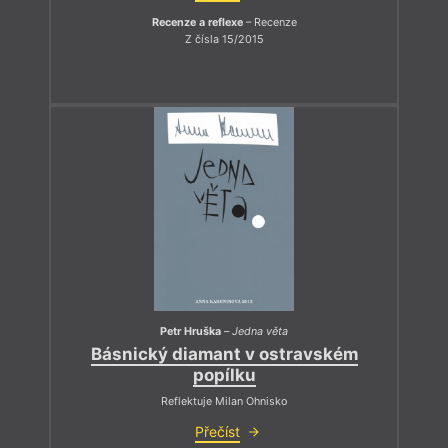
Recenze a reflexe
– Recenze
Z čísla 15/2015
Petr Hruška
–
Jedna věta
Básnický diamant v ostravském
popílku
Reflektuje Milan Ohnisko
Přečíst