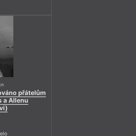
ch
ováno přátelům
 a Allenu
vi)
řelo