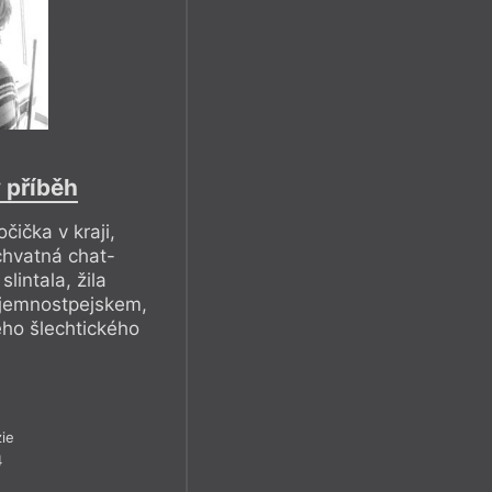
ý příběh
čička v kraji,
chvatná chat-
slintala, žila
 jemnostpejskem,
ho šlechtického
ie
4