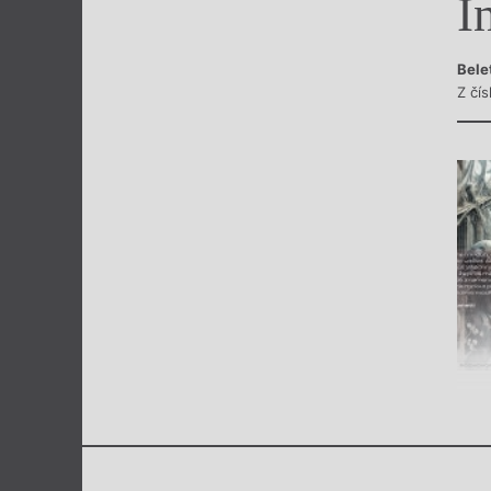
I
Výroční cen
Bele
Z čí