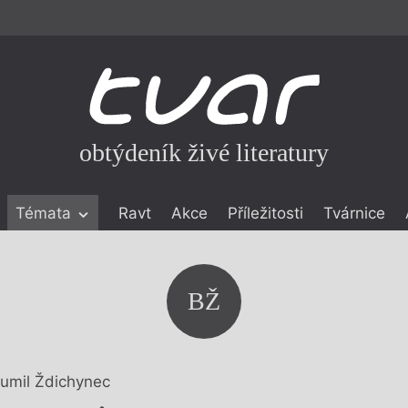
obtýdeník živé literatury
Témata
Ravt
Akce
Příležitosti
Tvárnice
ické literatuře
icistika
zí
BŽ
eflexe
onialismu
umil Ždichynec