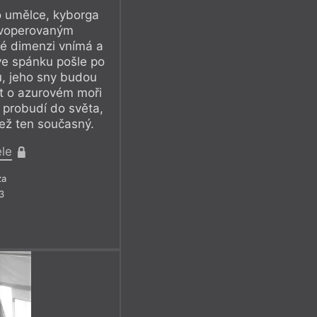
o umělce, kyborga
y voperovaným
né dimenzi vnímá a
ve spánku pošle po
u, jeho sny budou
 o azurovém moři
v probudí do světa,
ež ten současný.
ele
za
3