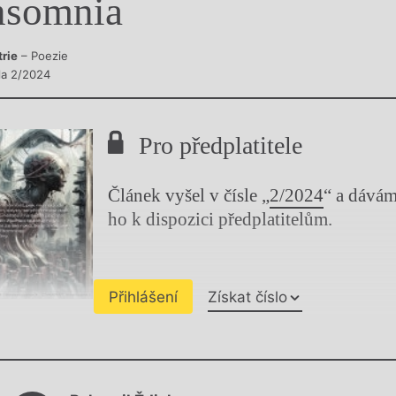
nsomnia
y
trie
– Poezie
sla 2/2024
Pro předplatitele
Článek vyšel v čísle „
2/2024
“ a dává
ho k dispozici předplatitelům.
Přihlášení
Získat číslo
Chviličku.