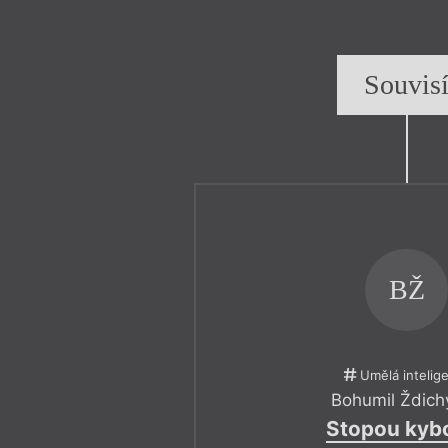
Souvis
BŽ
Umělá intelig
Bohumil Ždich
Stopou kyb