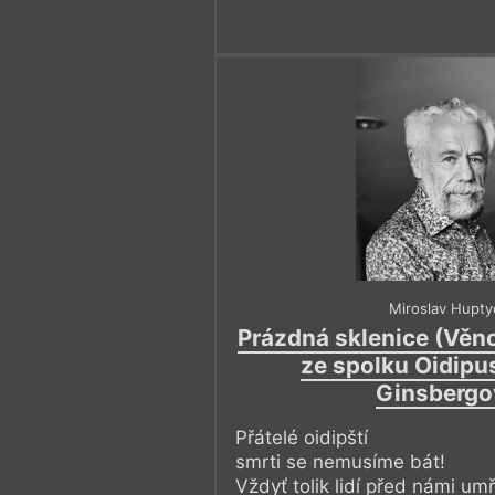
Miroslav Hupty
Prázdná sklenice (Věn
ze spolku Oidipus
Ginsbergo
Přátelé oidipští
smrti se nemusíme bát!
Vždyť tolik lidí před námi um