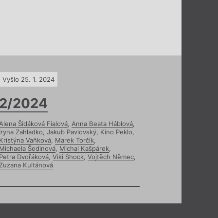
Vyšlo 25. 1. 2024
2/2024
Alena Šidáková Fialová
,
Anna Beata Háblová
,
Iryna Zahladko
,
Jakub Pavlovský
,
Kino Peklo
,
Kristýna Vaňková
,
Marek Torčík
,
Michaela Šedinová
,
Michal Kašpárek
,
Petra Dvořáková
,
Viki Shock
,
Vojtěch Němec
,
Zuzana Kultánová