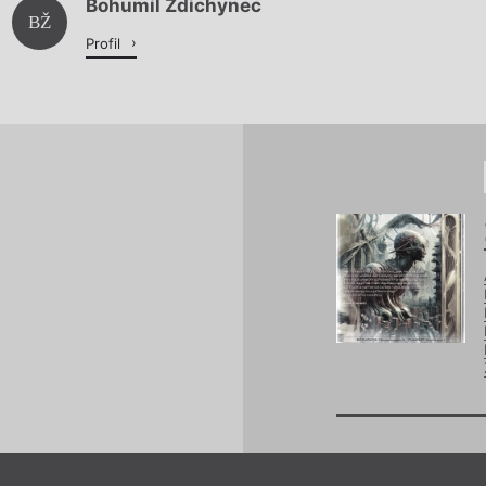
Bohumil Ždichynec
Načítá se.
BŽ
Profil