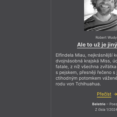
Robert Wudy
Ale to už je jin
Elfindela Miau, nejkrásnější ko
dvojnásobná krajská Miss, ú
fatale, z níž všechna zvířátka 
s pejskem, přesněji řečeno s
ctihodným potomkem vážené
rodu von Tchihuahua.
Přečíst
Beletrie
– Poez
Z čísla 1/202