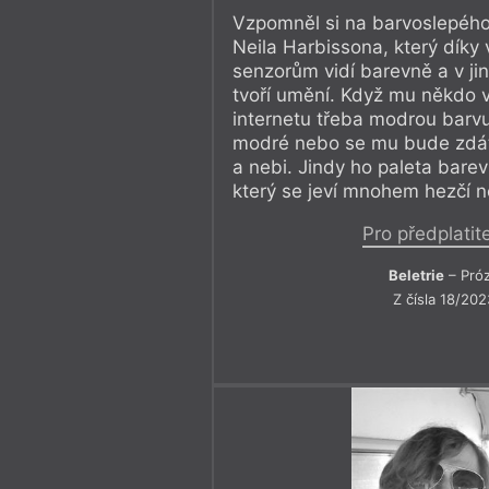
Vzpomněl si na barvoslepéh
Neila Harbissona, který dík
senzorům vidí barevně a v ji
tvoří umění. Když mu někdo 
internetu třeba modrou barv
modré nebo se mu bude zdát
a nebi. Jindy ho paleta bare
který se jeví mnohem hezčí n
Pro předplatit
Beletrie
– Pró
Z čísla 18/202