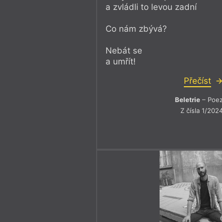
a zvládli to levou zadní
Co nám zbývá?
Nebát se
a umřít!
Přečíst
Beletrie
– Poez
Z čísla 1/202