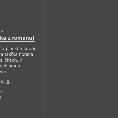
av
ka z románu)
lí a pleskne sebou
 ta takřka horská
sličkách, v
nech smrku
ení.
ele
za
3