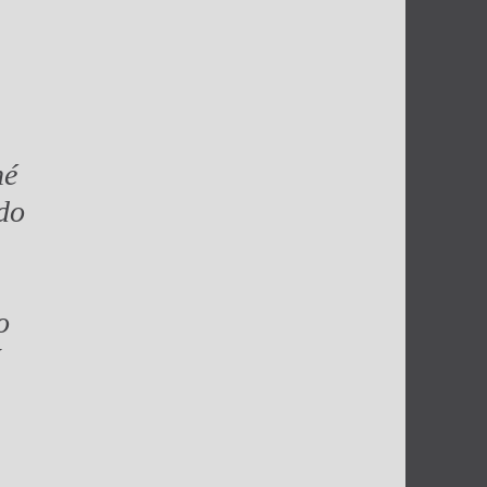
né
do
o