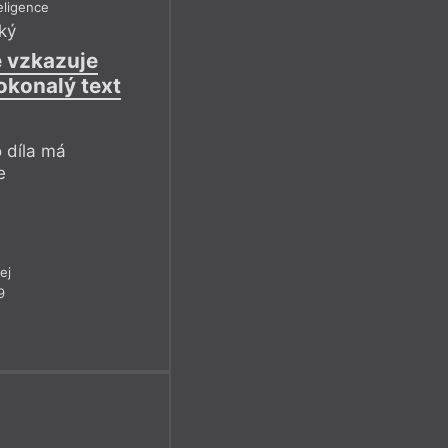
eligence
ký
e vzkazuje
okonalý text
 díla má
e
ej
9