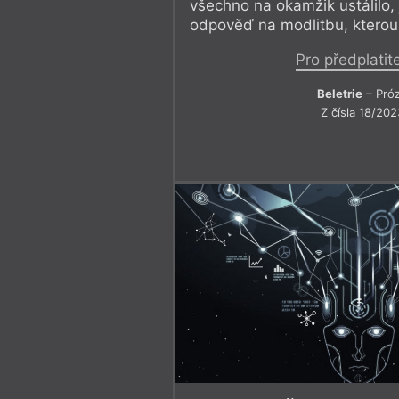
všechno na okamžik ustálilo,
odpověď na modlitbu, kterou j
Pro předplatit
Beletrie
– Pró
Z čísla 18/202