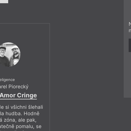
eligence
rel Piorecký
 Amor Cringe
e si všichni šlehali
ela hudba. Hodně
á zóna, ale pak,
atečně pomalu, se