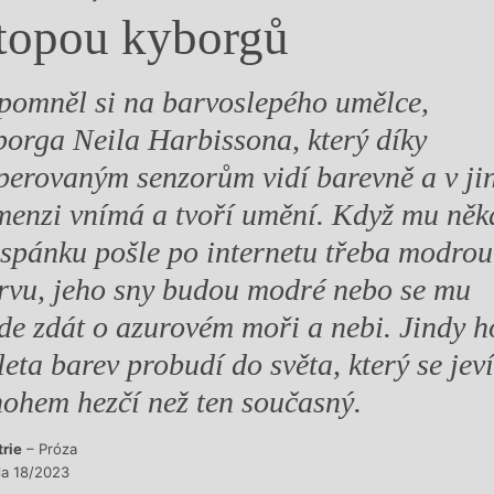
topou kyborgů
y
pomněl si na barvoslepého umělce,
borga Neila Harbissona, který díky
perovaným senzorům vidí barevně a v ji
menzi vnímá a tvoří umění. Když mu něk
 spánku pošle po internetu třeba modrou
rvu, jeho sny budou modré nebo se mu
de zdát o azurovém moři a nebi. Jindy h
leta barev probudí do světa, který se jeví
ohem hezčí než ten současný.
trie
– Próza
sla 18/2023