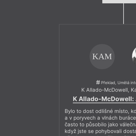
KAM
Překlad, Umělá int
K Allado-McDowell
,
Ka
K Allado-McDowell:
Bylo to dost odlišné místo, kd
a v poryvech a vlnách burác
často to působilo jako válečn
když jste se pohybovali dost