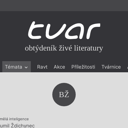
obtýdeník živé literatury
Témata
Ravt
Akce
Příležitosti
Tvárnice
ické literatuře
icistika
zí
BŽ
eflexe
onialismu
mělá inteligence
umil Ždichynec