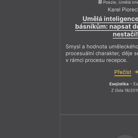
Poezie, Umělá int
Karel Piorec
Umělá inteligenc
básníkům: napsat d
nestačí!
Smysl a hodnota uměleckého
procesuální charakter, děje s
v rámci procesu recepce.
Přečíst
Esejistika
– Es
Z čísla 18/201