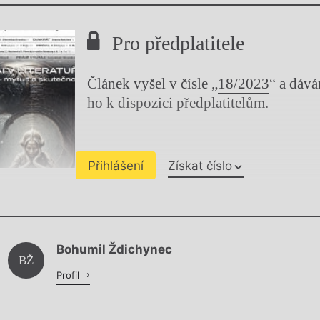
Pro předplatitele
Článek vyšel v čísle „
18/2023
“ a dáv
ho k dispozici předplatitelům.
Přihlášení
Získat číslo
Chviličku.
Bohumil Ždichynec
Načítá se.
BŽ
Profil