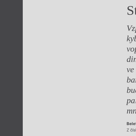
S
Výroční cen
Vz
ky
vo
di
ve
ba
bu
pa
mn
Bele
Z čí