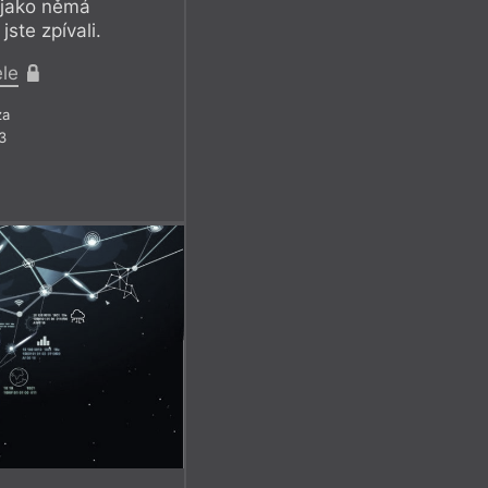
 jako němá
ste zpívali.
ele
za
3