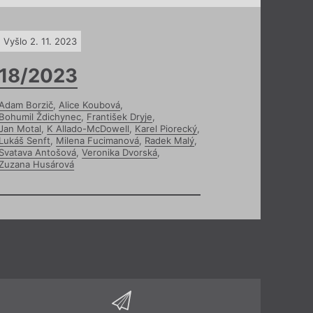
Vyšlo 2. 11. 2023
18/2023
Adam Borzič
,
Alice Koubová
,
Bohumil Ždichynec
,
František Dryje
,
Jan Motal
,
K Allado-McDowell
,
Karel Piorecký
,
Lukáš Senft
,
Milena Fucimanová
,
Radek Malý
,
Svatava Antošová
,
Veronika Dvorská
,
Zuzana Husárová