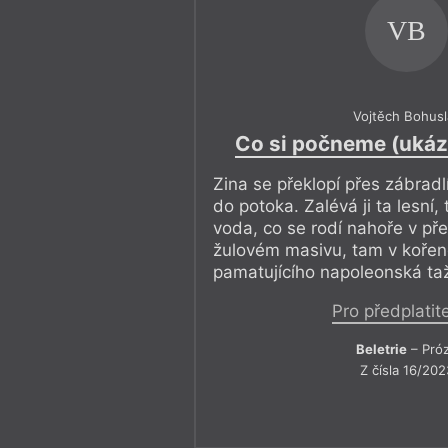
VB
Vojtěch Bohusl
Co si počneme (ukáz
Zina se překlopí přes zábrad
do potoka. Zalévá ji ta lesní,
voda, co se rodí nahoře v pře
žulovém masivu, tam v koře
pamatujícího napoleonská taž
Pro předplatit
Beletrie
– Pró
Z čísla 16/202