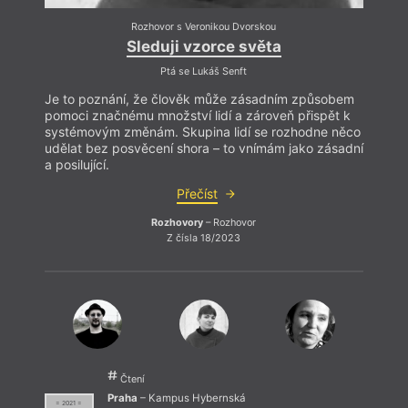
Rozhovor s Veronikou Dvorskou
Sleduji vzorce světa
Ptá se Lukáš Senft
Je to poznání, že člověk může zásadním způsobem
pomoci značnému množství lidí a zároveň přispět k
systémovým změnám. Skupina lidí se rozhodne něco
udělat bez posvěcení shora – to vnímám jako zásadní
a posilující.
Dík
Přečíst
Rozhovory
– Rozhovor
Z čísla 18/2023
Čtení
Praha
– Kampus Hybernská
= 2021 =