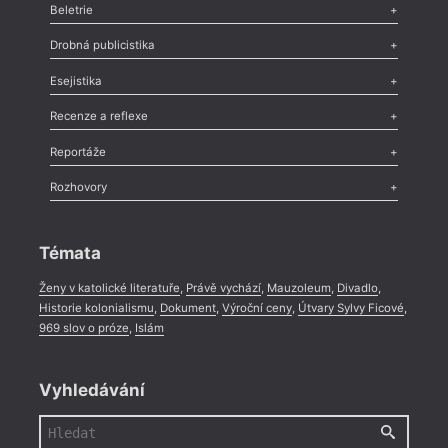
Beletrie
Poezie
,
Próza
,
Dokumenty
,
Drama
,
Celá rubrika
Drobná publicistika
Odlesk
,
Zasláno
,
Nezařazené
,
Novinky v Tvaru
,
Slovo
,
Výročí
,
Esejistika
Nekrolog
,
Glosa
,
Sloupek
,
Pozvánka
,
Literární soutěž
,
Komentář
,
Celá rubrika
Esej
,
Pádlo
,
Úvaha
,
Texty
,
Studie
,
Celá rubrika
Recenze a reflexe
Recenze
,
Dvakrát
,
Horké párky
,
969 slov o próze
,
Reportáže
Méně slov o próze
,
Celá rubrika
Literární zítřky
,
Reportáž
,
Literární život
,
Divadlo
,
Kritický ohlas
,
Rozhovory
Celá rubrika
Rozhovor
,
Anketa
,
Celá rubrika
Témata
Ženy v katolické literatuře
,
Právě vychází
,
Mauzoleum
,
Divadlo
,
Historie kolonialismu
,
Dokument
,
Výroční ceny
,
Útvary Sylvy Ficové
,
969 slov o próze
,
Islám
Vyhledávání