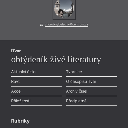
chorobnybeletrik@centrum.cz
iTvar
obtýdeník živé literatury
Aktuální číslo
Tvárnice
Ravt
O časopisu Tvar
Akce
Archiv čísel
Příležitosti
Předplatné
Rubriky