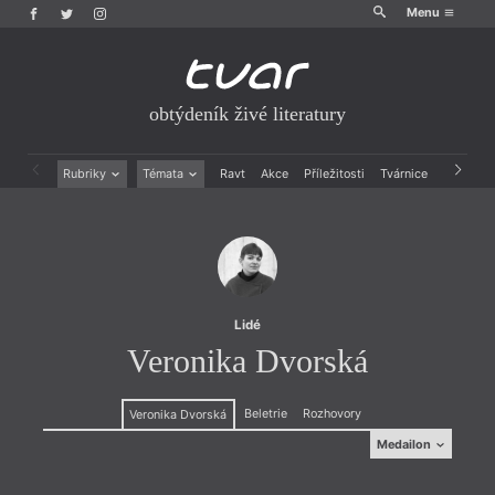
Menu
obtýdeník živé literatury
Rubriky
Témata
Ravt
Akce
Příležitosti
Tvárnice
Archiv
Beletrie
Ženy v katolické literatuře
Drobná publicistika
Právě vychází
Esejistika
Mauzoleum
Recenze a reflexe
Divadlo
Reportáže
Historie kolonialismu
Rozhovory
Dokument
Lidé
Výroční ceny
Veronika Dvorská
Beletrie
Rozhovory
Veronika Dvorská
Medailon
Medailon
(1994) pochází z Prahy. Poezii publikovala