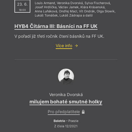
Louis Armand
,
Veronika Dvorská
,
Sylva Fischerová
,
23. 6.
Josef Hrdlička
,
Václav Jamek
,
Klára Krásenská
,
18:00
Anna Luňáková
,
Ondřej Macl
,
Vít Ondrák
,
Olga Słowik
,
Lukáš Tomášek
,
Lukáš Zádrapa
a další
HYB4 Čítárna III: Básníci na FF UK
V pořadí již třetí ročník čtení básníků na FF UK.
Více info
Veronika Dvorská
milujem bohaté smutné holky
Pro předplatitele
Beletrie
– Poezie
Z čísla 12/2021