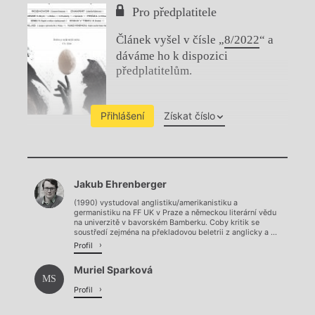
Pro předplatitele
Článek vyšel v čísle „
8/2022
“ a
dáváme ho k dispozici
předplatitelům.
Přihlášení
Získat číslo
Chviličku.
Jakub Ehrenberger
Načítá se.
(1990) vystudoval anglistiku/amerikanistiku a
germanistiku na FF UK v Praze a německou literární vědu
na univerzitě v bavorském Bamberku. Coby kritik se
soustředí zejména na překladovou beletrii z anglicky a ...
Profil
Muriel Sparková
MS
Profil