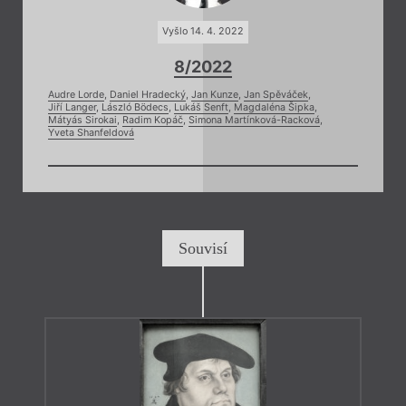
Vyšlo 14. 4. 2022
8/2022
Audre Lorde
,
Daniel Hradecký
,
Jan Kunze
,
Jan Spěváček
,
Jiří Langer
,
László Bödecs
,
Lukáš Senft
,
Magdaléna Šipka
,
Mátyás Sirokai
,
Radim Kopáč
,
Simona Martínková-Racková
,
Yveta Shanfeldová
Souvisí