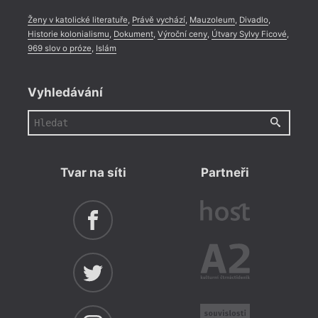
Ženy v katolické literatuře
,
Právě vychází
,
Mauzoleum
,
Divadlo
,
Historie kolonialismu
,
Dokument
,
Výroční ceny
,
Útvary Sylvy Ficové
,
969 slov o próze
,
Islám
Vyhledávání
Tvar na síti
Partneři