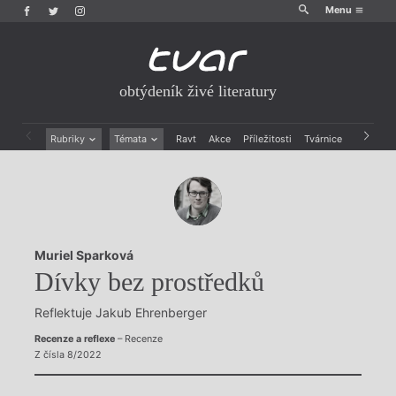
Menu
obtýdeník živé literatury
Rubriky
Témata
Ravt
Akce
Příležitosti
Tvárnice
Archiv
Beletrie
Ženy v katolické literatuře
Drobná publicistika
Právě vychází
Esejistika
Mauzoleum
Recenze a reflexe
Divadlo
Reportáže
Historie kolonialismu
Muriel Sparková
Rozhovory
Dokument
Dívky bez prostředků
Výroční ceny
Reflektuje Jakub Ehrenberger
Recenze a reflexe
– Recenze
Z čísla 8/2022