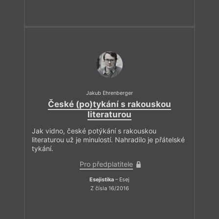
Jakub Ehrenberger
České (po)tykání s rakouskou
literaturou
Jak vidno, české potýkání s rakouskou
literaturou už je minulostí. Nahradilo je přátelské
tykání.
Pro předplatitele
Esejistika
– Esej
Z čísla 16/2016