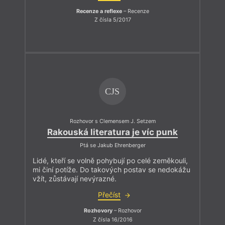
Recenze a reflexe
– Recenze
Z čísla 5/2017
CJS
Rozhovor s Clemensem J. Setzem
Rakouská literatura je víc punk
Ptá se Jakub Ehrenberger
Lidé, kteří se volně pohybují po celé zeměkouli,
mi činí potíže. Do takových postav se nedokážu
vžít, zůstávají nevýrazné.
Přečíst
Rozhovory
– Rozhovor
Z čísla 16/2016