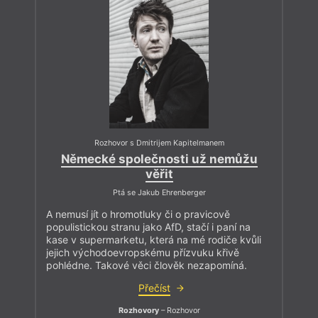
Rozhovor s Dmitrijem Kapitelmanem
Německé společnosti už nemůžu
věřit
Ptá se Jakub Ehrenberger
A nemusí jít o hromotluky či o pravicově
populistickou stranu jako AfD, stačí i paní na
kase v supermarketu, která na mé rodiče kvůli
jejich východoevropskému přízvuku křivě
pohlédne. Takové věci člověk nezapomíná.
Přečíst
Rozhovory
– Rozhovor