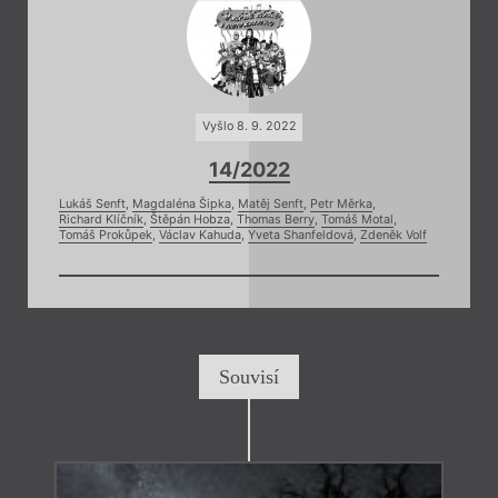
Vyšlo 8. 9. 2022
14/2022
Lukáš Senft
,
Magdaléna Šipka
,
Matěj Senft
,
Petr Měrka
,
Richard Klíčník
,
Štěpán Hobza
,
Thomas Berry
,
Tomáš Motal
,
Tomáš Prokůpek
,
Václav Kahuda
,
Yveta Shanfeldová
,
Zdeněk Volf
Souvisí