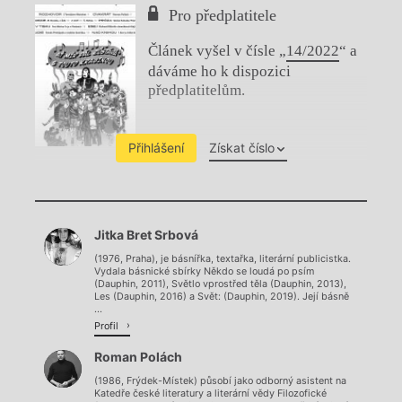
Pro předplatitele
Článek vyšel v čísle „
14/2022
“ a
dáváme ho k dispozici
předplatitelům.
Přihlášení
Získat číslo
Chviličku.
Jitka Bret Srbová
Načítá se.
(1976, Praha), je básnířka, textařka, literární publicistka.
Vydala básnické sbírky Někdo se loudá po psím
(Dauphin, 2011), Světlo vprostřed těla (Dauphin, 2013),
Les (Dauphin, 2016) a Svět: (Dauphin, 2019). Její básně
...
Profil
Roman Polách
(1986, Frýdek-Místek) působí jako odborný asistent na
Katedře české literatury a literární vědy Filozofické