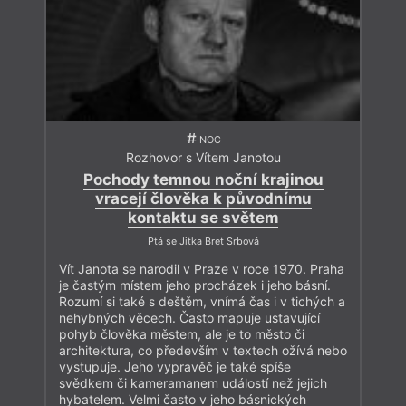
NOC
Rozhovor s Vítem Janotou
Pochody temnou noční krajinou
vracejí člověka k původnímu
kontaktu se světem
Ptá se Jitka Bret Srbová
Vít Janota se narodil v Praze v roce 1970. Praha
je častým místem jeho procházek i jeho básní.
Rozumí si také s deštěm, vnímá čas i v tichých a
nehybných věcech. Často mapuje ustavující
pohyb člověka městem, ale je to město či
architektura, co především v textech ožívá nebo
vystupuje. Jeho vypravěč je také spíše
svědkem či kameramanem událostí než jejich
hybatelem. Velmi často v jeho básnických