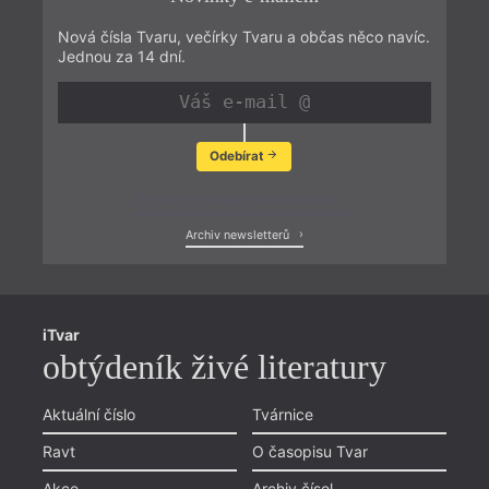
Nová čísla Tvaru, večírky Tvaru a občas něco navíc.
Jednou za 14 dní.
Odebírat
Zobrazit poslední newsletter
Archiv newsletterů
iTvar
obtýdeník živé literatury
Aktuální číslo
Tvárnice
Ravt
O časopisu Tvar
Akce
Archiv čísel