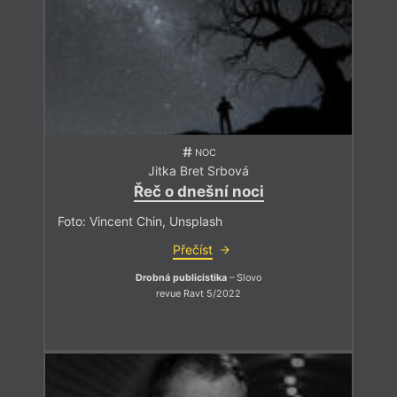
NOC
Jitka Bret Srbová
Řeč o dnešní noci
Foto: Vincent Chin, Unsplash
Přečíst
Drobná publicistika
– Slovo
revue Ravt 5/2022