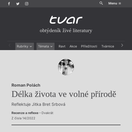
Menu
obtýdeník živé literatury
Rubriky
Témata
Ravt
Akce
Příležitosti
Tvárnice
Archiv
Beletrie
Ženy v katolické literatuře
Drobná publicistika
Právě vychází
Esejistika
Mauzoleum
Recenze a reflexe
Divadlo
Reportáže
Historie kolonialismu
Roman Polách
Rozhovory
Dokument
Délka života ve volné přírodě
Výroční ceny
Reflektuje Jitka Bret Srbová
Recenze a reflexe
– Dvakrát
Z čísla 14/2022