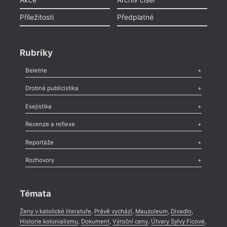
Příležitosti
Předplatné
Rubriky
Beletrie
Poezie
,
Próza
,
Dokumenty
,
Drama
,
Celá rubrika
Drobná publicistika
Odlesk
,
Zasláno
,
Nezařazené
,
Novinky v Tvaru
,
Slovo
,
Výročí
,
Esejistika
Nekrolog
,
Glosa
,
Sloupek
,
Pozvánka
,
Literární soutěž
,
Komentář
,
Celá rubrika
Esej
,
Pádlo
,
Úvaha
,
Texty
,
Studie
,
Celá rubrika
Recenze a reflexe
Recenze
,
Dvakrát
,
Horké párky
,
969 slov o próze
,
Reportáže
Méně slov o próze
,
Celá rubrika
Literární zítřky
,
Reportáž
,
Literární život
,
Divadlo
,
Kritický ohlas
,
Rozhovory
Celá rubrika
Rozhovor
,
Anketa
,
Celá rubrika
Témata
Ženy v katolické literatuře
,
Právě vychází
,
Mauzoleum
,
Divadlo
,
Historie kolonialismu
,
Dokument
,
Výroční ceny
,
Útvary Sylvy Ficové
,