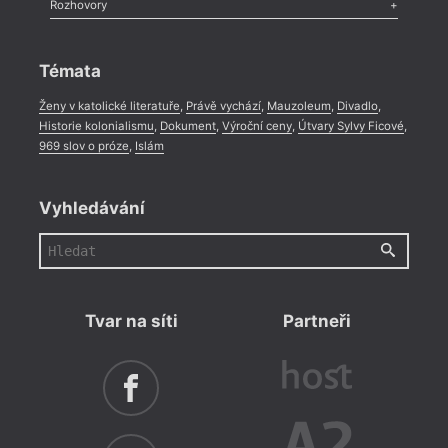
Literární zítřky
,
Reportáž
,
Literární život
,
Divadlo
,
Kritický ohlas
,
Rozhovory
Celá rubrika
Rozhovor
,
Anketa
,
Celá rubrika
Témata
Ženy v katolické literatuře
,
Právě vychází
,
Mauzoleum
,
Divadlo
,
Historie kolonialismu
,
Dokument
,
Výroční ceny
,
Útvary Sylvy Ficové
,
969 slov o próze
,
Islám
Vyhledávání
Tvar na síti
Partneři