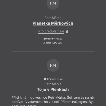
PM
Petr Měrka
Planetka Měrkových
Pro předplatitele
Beletrie
– Próza
Z čísla 13/2025
PM
Kniha v tisku
Petr Měrka
To je v Plenkách
Přijel k nám do vesnice Petr Měrka. Šel jsem se na něj
Přijel
podívat. Vystavovali ho v kleci. Připomínal jogína. Byl
podíva
nahý a levitoval.
nahý a