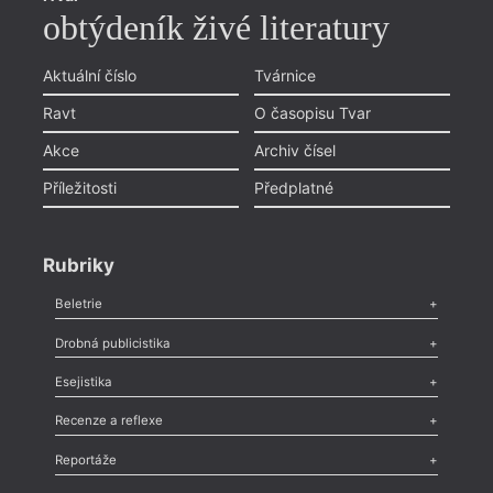
obtýdeník živé literatury
Aktuální číslo
Tvárnice
Ravt
O časopisu Tvar
Akce
Archiv čísel
Příležitosti
Předplatné
Rubriky
Beletrie
Poezie
,
Próza
,
Dokumenty
,
Drama
,
Celá rubrika
Drobná publicistika
Odlesk
,
Zasláno
,
Nezařazené
,
Novinky v Tvaru
,
Slovo
,
Výročí
,
Esejistika
Nekrolog
,
Glosa
,
Sloupek
,
Pozvánka
,
Literární soutěž
,
Komentář
,
Celá rubrika
Esej
,
Pádlo
,
Úvaha
,
Texty
,
Studie
,
Celá rubrika
Recenze a reflexe
Recenze
,
Dvakrát
,
Horké párky
,
969 slov o próze
,
Reportáže
Méně slov o próze
,
Celá rubrika