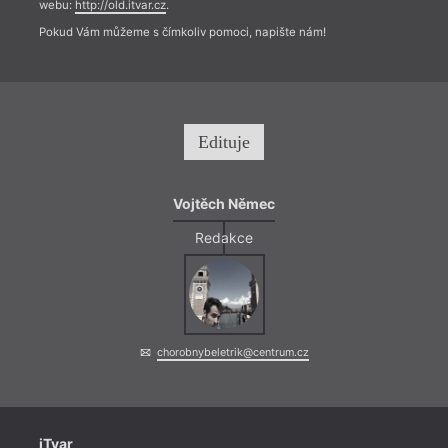
webu:
http://old.itvar.cz
.
Pokud Vám můžeme s čímkoliv pomoci, napište nám!
Edituje
Vojtěch Němec
Redakce
chorobnybeletrik@centrum.cz
iTvar