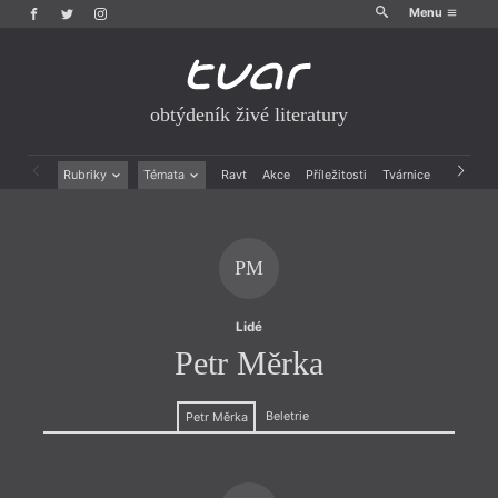
Menu
obtýdeník živé literatury
Rubriky
Témata
Ravt
Akce
Příležitosti
Tvárnice
Archiv
Beletrie
Ženy v katolické literatuře
Drobná publicistika
Právě vychází
Esejistika
Mauzoleum
PM
Recenze a reflexe
Divadlo
Reportáže
Historie kolonialismu
Rozhovory
Dokument
Lidé
Výroční ceny
Petr Měrka
Beletrie
Petr Měrka