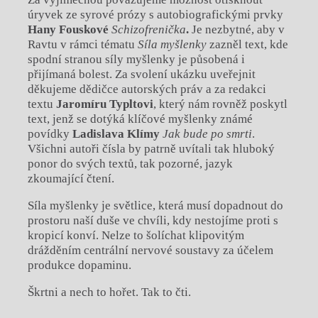
úryvek ze syrové prózy s autobiografickými prvky
Hany Fouskové
Schizofrenička
.
Je nezbytné, aby v
Ravtu v rámci tématu
Síla myšlenky
zazněl text, kde
spodní stranou síly myšlenky je působená i
přijímaná bolest. Za svolení ukázku uveřejnit
děkujeme dědičce autorských práv a za redakci
textu
Jaromíru Typltovi
, který nám rovněž poskytl
text, jenž se dotýká klíčové myšlenky známé
povídky
Ladislava Klímy
Jak bude po smrti
.
Všichni autoři čísla by patrně uvítali tak hluboký
ponor do svých textů, tak pozorné, jazyk
zkoumající čtení.
Síla myšlenky je světlice, která musí dopadnout do
prostoru naší duše ve chvíli, kdy nestojíme proti s
kropicí konví. Nelze to šolíchat klipovitým
drážděním centrální nervové soustavy za účelem
produkce dopaminu.
Škrtni a nech to hořet. Tak to čti.
Chviličku.