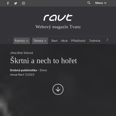
Menu
Webový magazín Tvaru
Rubriky
Témata
Ravt
Akce
Příležitosti
Tvárnice
Archiv
Beletrie
Ženy v katolické literatuře
Jitka Bret Srbová
Drobná publicistika
Právě vychází
Škrtni a nech to hořet
Esejistika
Mauzoleum
Recenze a reflexe
Divadlo
Reportáže
Historie kolonialismu
Drobná publicistika
– Slovo
revue Ravt 1/2022
Rozhovory
Dokument
Výroční ceny