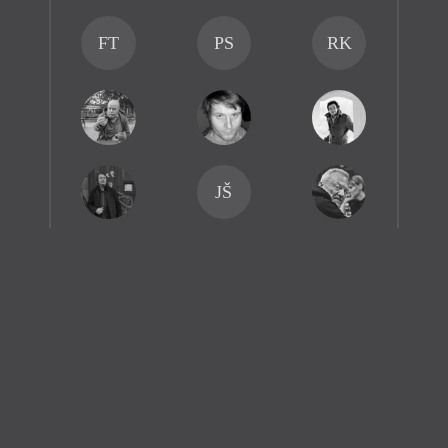
FT
PS
RK
JŠ
Zavřít menu
AE
iTvar
MU
obtýdeník živé literatury
Zavřít
Aktuální číslo
Tvárnice
JŠ
ŠK
DD
Ravt
O časopisu Tvar