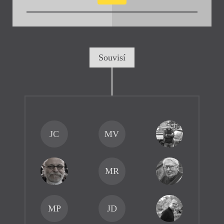
Souvisí
JC
MV
MR
MP
JD