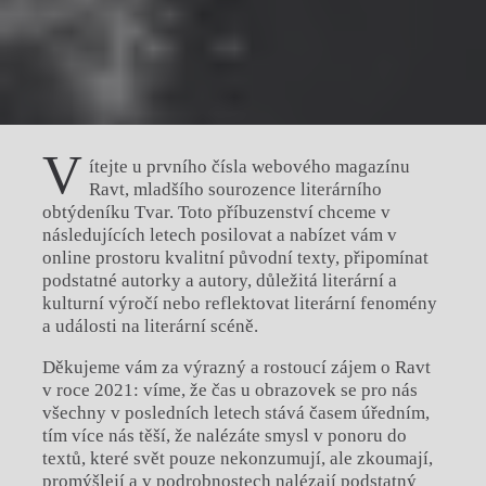
V
ítejte u prvního čísla webového magazínu
Ravt, mladšího sourozence literárního
obtýdeníku Tvar. Toto příbuzenství chceme v
následujících letech posilovat a nabízet vám v
online prostoru kvalitní původní texty, připomínat
podstatné autorky a autory, důležitá literární a
kulturní výročí nebo reflektovat literární fenomény
a události na literární scéně.
Děkujeme vám za výrazný a rostoucí zájem o Ravt
v roce 2021: víme, že čas u obrazovek se pro nás
všechny v posledních letech stává časem úředním,
tím více nás těší, že nalézáte smysl v ponoru do
textů, které svět pouze nekonzumují, ale zkoumají,
promýšlejí a v podrobnostech nalézají podstatný