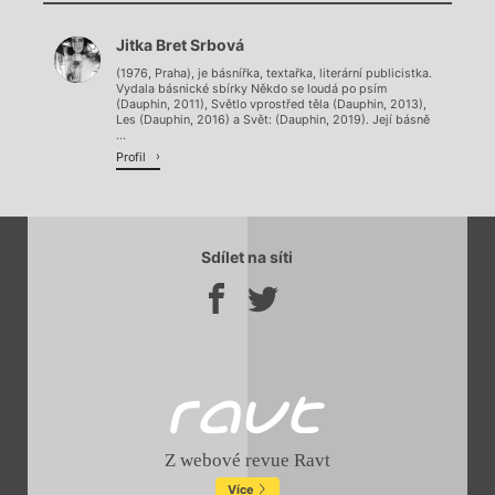
Jitka Bret Srbová
Načítá se.
(1976, Praha), je básnířka, textařka, literární publicistka.
Vydala básnické sbírky Někdo se loudá po psím
(Dauphin, 2011), Světlo vprostřed těla (Dauphin, 2013),
Les (Dauphin, 2016) a Svět: (Dauphin, 2019). Její básně
...
Profil
Sdílet na síti
Z webové revue Ravt
Více