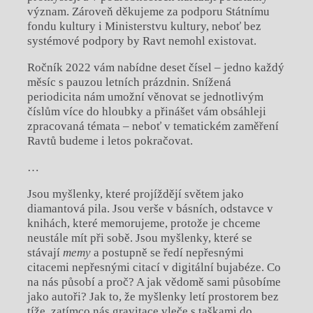
význam. Zároveň děkujeme za podporu Státnímu
fondu kultury i Ministerstvu kultury, neboť bez
systémové podpory by Ravt nemohl existovat.
Ročník 2022 vám nabídne deset čísel – jedno každý
měsíc s pauzou letních prázdnin. Snížená
periodicita nám umožní věnovat se jednotlivým
číslům více do hloubky a přinášet vám obsáhleji
zpracovaná témata – neboť v tematickém zaměření
Ravtů budeme i letos pokračovat.
…
Jsou myšlenky, které projíždějí světem jako
diamantová pila. Jsou verše v básních, odstavce v
knihách, které memorujeme, protože je chceme
neustále mít při sobě. Jsou myšlenky, které se
stávají
memy
a postupně se ředí nepřesnými
citacemi nepřesnými citací v digitální bujabéze. Co
na nás působí a proč? A jak vědomě sami působíme
jako autoři? Jak to, že myšlenky letí prostorem bez
tíže, zatímco nás gravitace vleče s taškami do