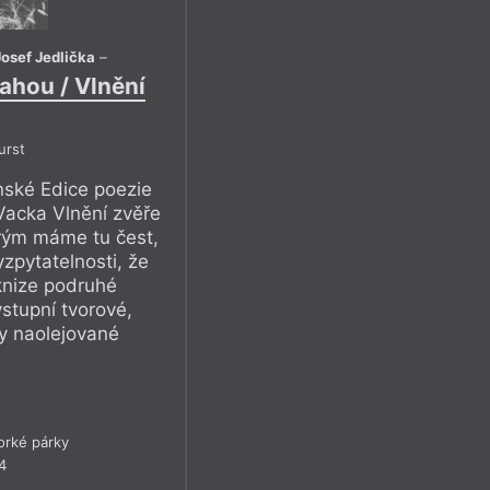
Josef Jedlička
–
ahou / Vlnění
urst
ské Edice poezie
 Vacka Vlnění zvěře
erým máme tu čest,
yzpytatelnosti, že
 knize podruhé
stupní tvorové,
y naolejované
rké párky
4