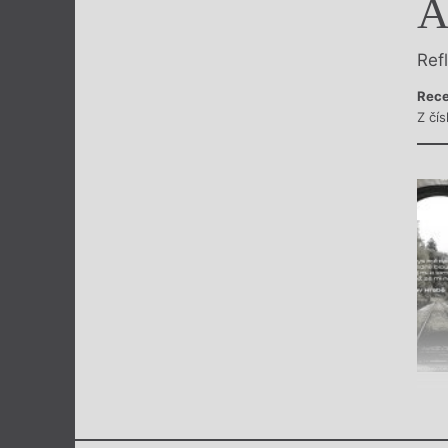
A
Výroční cen
Ref
Rece
Z čí