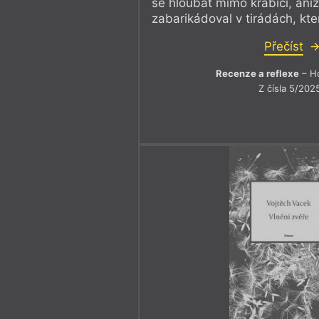
se hloubat mimo krabici, ani
zabarikádoval v tirádách, kt
Přečíst
Recenze a reflexe
– Ho
Z čísla 5/202