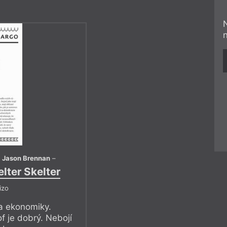
,
Jason Brennan
–
elter Skelter
izo
 a ekonomiky.
of je dobrý. Nebojí