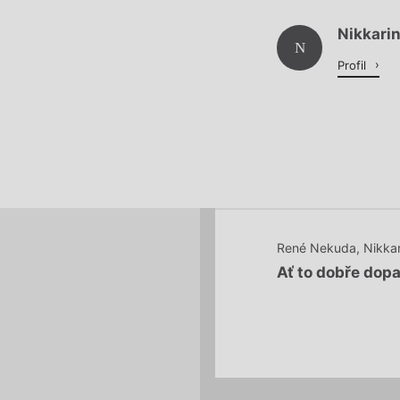
Nikkari
Načítá se.
N
Profil
René Nekuda
,
Nikkar
Ať to dobře dop