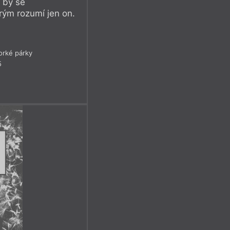
ž by se
erým rozumí jen on.
rké párky
5