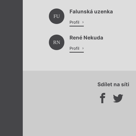
Falunská uzenka
FU
Profil
René Nekuda
RN
Profil
Sdílet na síti