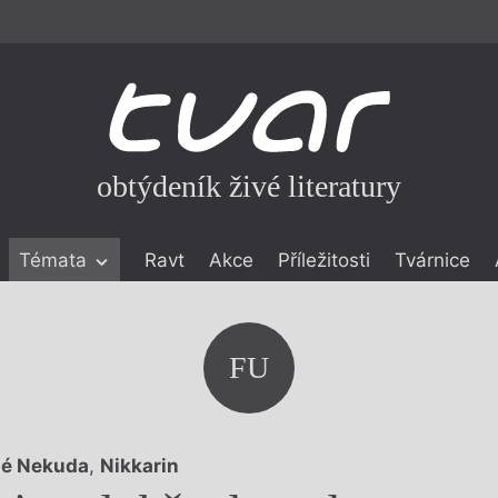
obtýdeník živé literatury
Témata
Ravt
Akce
Příležitosti
Tvárnice
ické literatuře
icistika
zí
FU
eflexe
onialismu
é Nekuda
,
Nikkarin