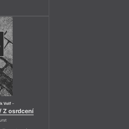
k Volf
–
/ Z osrdcení
urst