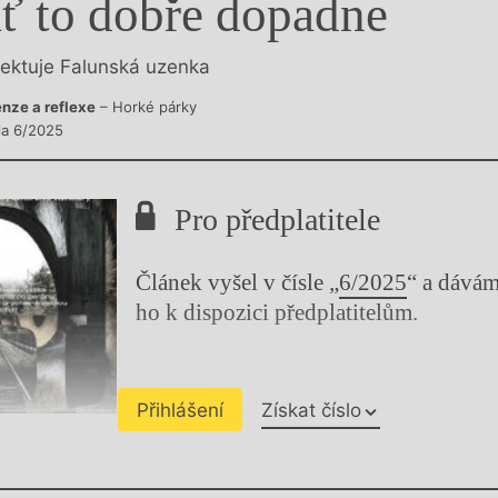
ť to dobře dopadne
y
lektuje Falunská uzenka
nze a reflexe
– Horké párky
sla 6/2025
Pro předplatitele
Článek vyšel v čísle „
6/2025
“ a dává
ho k dispozici předplatitelům.
Přihlášení
Získat číslo
Chviličku.