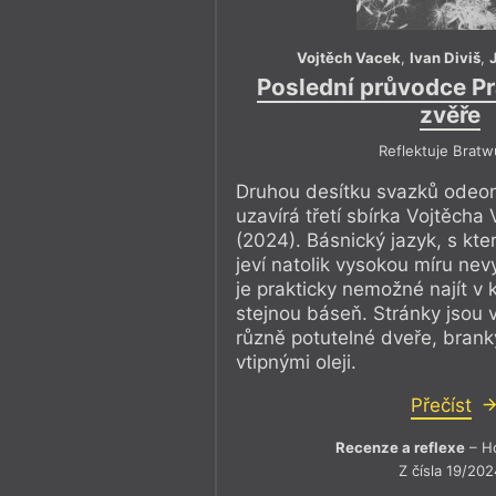
Vojtěch Vacek
,
Ivan Diviš
,
Poslední průvodce Pr
zvěře
Reflektuje Bratw
Druhou desítku svazků odeon
uzavírá třetí sbírka Vojtěcha
(2024). Básnický jazyk, s kt
jeví natolik vysokou míru nev
je prakticky nemožné najít v
stejnou báseň. Stránky jsou v
různě potutelné dveře, brank
vtipnými oleji.
Přečíst
Recenze a reflexe
– Ho
Z čísla 19/202