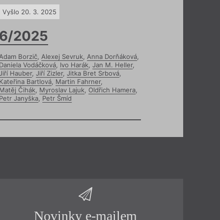
Vyšlo 20. 3. 2025
6/2025
Adam Borzič
,
Alexej Sevruk
,
Anna Dorňáková
,
Daniela Vodáčková
,
Ivo Harák
,
Jan M. Heller
,
Jiří Hauber
,
Jiří Zizler
,
Jitka Bret Srbová
,
Kateřina Bartlová
,
Martin Fahrner
,
Matěj Čihák
,
Myroslav Lajuk
,
Oldřich Hamera
,
Petr Janyška
,
Petr Šmíd
Novinky e-mailem