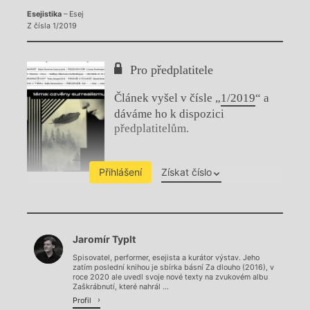
Esejistika
– Esej
Z čísla 1/2019
Pro předplatitele
Článek vyšel v čísle „
1/2019
“ a
dáváme ho k dispozici
předplatitelům.
Přihlášení
Získat číslo
Chviličku.
Jaromír Typlt
Načítá se.
Spisovatel, performer, esejista a kurátor výstav. Jeho
zatím poslední knihou je sbírka básní Za dlouho (2016), v
roce 2020 ale uvedl svoje nové texty na zvukovém albu
Zaškrábnutí, které nahrál ...
Profil