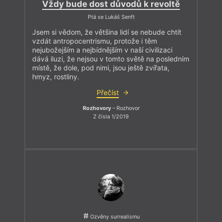
Vždy bude dost důvodů k revoltě
Ptá se Lukáš Senft
Jsem si vědom, že většina lidí se nebude chtít
vzdát antropocentrismu, protože i těm
nejubožejším a nejbídnějším v naší civilizaci
dává iluzi, že nejsou v tomto světě na posledním
místě, že dole, pod nimi, jsou ještě zvířata,
hmyz, rostliny.
Přečíst
Rozhovory
– Rozhovor
Z čísla 1/2019
Ozvěny surrealismu