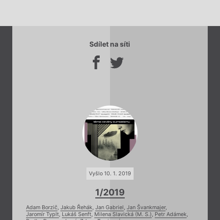
Sdílet na síti
Vyšlo 10. 1. 2019
1/2019
Adam Borzič
,
Jakub Řehák
,
Jan Gabriel
,
Jan Švankmajer
,
Jaromír Typlt
,
Lukáš Senft
,
Milena Slavická (M. S.)
,
Petr Adámek
,