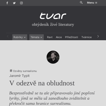
Menu
obtýdeník živé literatury
Rubriky
Témata
Ravt
Akce
Příležitosti
Tvárnice
Archiv
Beletrie
Ženy v katolické literatuře
Drobná publicistika
Právě vychází
Esejistika
Mauzoleum
Recenze a reflexe
Divadlo
Reportáže
Historie kolonialismu
Rozhovory
Dokument
Ozvěny surrealismu
Výroční ceny
Jaromír Typlt
V odezvě na obludnost
Bezprostředně se tu ale připravovalo jiné popření
lyriky, jímž se měla už zanedlouho zviditelnit a
překročit sama hranice surrealismu.