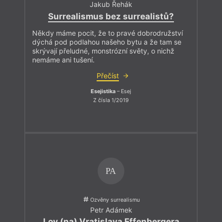
Jakub Řehák
Surrealismus bez surrealistů?
Někdy máme pocit, že to pravé dobrodružství
dýchá pod podlahou našeho bytu a že tam se
skrývají přeludné, monstrózní světy, o nichž
nemáme ani tušení.
Přečíst
Esejistika
– Esej
Z čísla 1/2019
PA
Ozvěny surrealismu
Petr Adámek
Lov (na) Vratislava Effenbergera