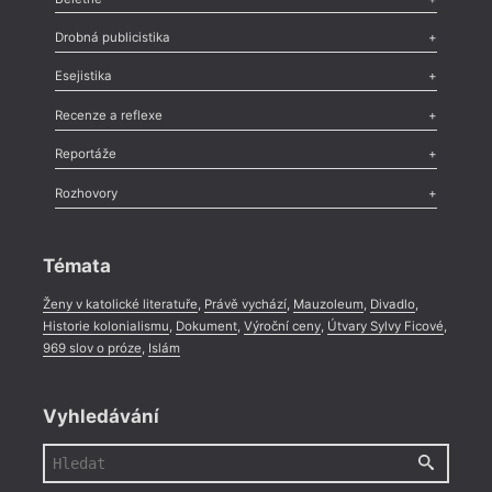
Poezie
,
Próza
,
Dokumenty
,
Drama
,
Celá rubrika
Drobná publicistika
Odlesk
,
Zasláno
,
Nezařazené
,
Novinky v Tvaru
,
Slovo
,
Výročí
,
Esejistika
Nekrolog
,
Glosa
,
Sloupek
,
Pozvánka
,
Literární soutěž
,
Komentář
,
Celá rubrika
Esej
,
Pádlo
,
Úvaha
,
Texty
,
Studie
,
Celá rubrika
Recenze a reflexe
Recenze
,
Dvakrát
,
Horké párky
,
969 slov o próze
,
Reportáže
Méně slov o próze
,
Celá rubrika
Literární zítřky
,
Reportáž
,
Literární život
,
Divadlo
,
Kritický ohlas
,
Rozhovory
Celá rubrika
Rozhovor
,
Anketa
,
Celá rubrika
Témata
Ženy v katolické literatuře
,
Právě vychází
,
Mauzoleum
,
Divadlo
,
Historie kolonialismu
,
Dokument
,
Výroční ceny
,
Útvary Sylvy Ficové
,
969 slov o próze
,
Islám
Vyhledávání