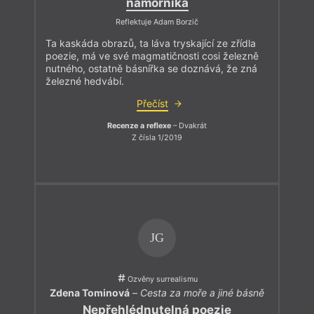
námořníka
Reflektuje Adam Borzič
Ta kaskáda obrazů, ta láva tryskající ze zřídla
poezie, má ve své magmatičnosti cosi železně
nutného, ostatně básnířka se doznává, že zná
železné hedvábí.
Přečíst
Recenze a reflexe
– Dvakrát
Z čísla 1/2019
JG
Ozvěny surrealismu
Zdena Tominová
–
Cesta za moře a jiné básně
Nepřehlédnutelná poezie