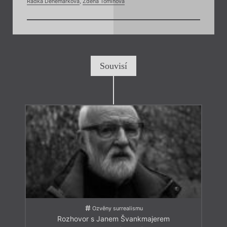
Radka Denemarková
,
Zdena Tominová
Souvisí
Ozvěny surrealismu
Rozhovor s Janem Švankmajerem