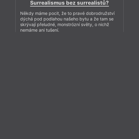
Surrealismus bez surrealistů?
Někdy máme pocit, že to pravé dobrodružství
dýchá pod podlahou našeho bytu a že tam se
skrývají přeludné, monstrózní světy, o nichž
nemáme ani tušení.
Přečíst
Zavřít menu
Esejistika
– Esej
Z čísla 1/2019
iTvar
obtýdeník živé literatury
Zavřít
Aktuální číslo
Tvárnice
Ravt
O časopisu Tvar
PA
Akce
Archiv čísel
Příležitosti
Předplatné
Ozvěny surrealismu
Petr Adámek
Lov (na) Vratislava Effenbergera