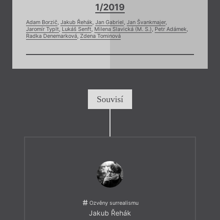
1/2019
Adam Borzič
,
Jakub Řehák
,
Jan Gabriel
,
Jan Švankmajer
,
Jaromír Typlt
,
Lukáš Senft
,
Milena Slavická (M. S.)
,
Petr Adámek
,
Radka Denemarková
,
Zdena Tominová
Souvisí
Ozvěny surrealismu
Jakub Řehák