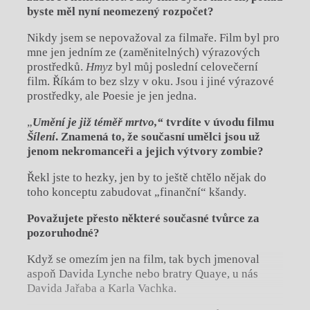
byste měl nyní neomezený rozpočet?
Nikdy jsem se nepovažoval za filmaře. Film byl pro
mne jen jedním ze (zaměnitelných) výrazových
prostředků.
Hmyz
byl můj poslední celovečerní
film. Říkám to bez slzy v oku. Jsou i jiné výrazové
prostředky, ale Poesie je jen jedna.
„
Umění je již téměř mrtvo,“
tvrdíte v úvodu filmu
Šílení
. Znamená to, že současní umělci jsou už
jenom nekromanceři a jejich výtvory zombie?
Řekl jste to hezky, jen by to ještě chtělo nějak do
toho konceptu zabudovat „finanční“ kšandy.
Považujete přesto některé současné tvůrce za
pozoruhodné?
Když se omezím jen na film, tak bych jmenoval
aspoň Davida Lynche nebo bratry Quaye, u nás
Davida Jařaba a Karla Vachka.