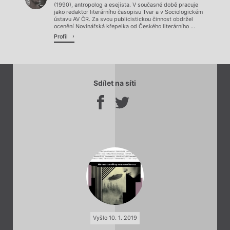
(1990), antropolog a esejista. V současné době pracuje
jako redaktor literárního časopisu Tvar a v Sociologickém
ústavu AV ČR. Za svou publicistickou činnost obdržel
ocenění Novinářská křepelka od Českého literárního ...
Profil
Sdílet na síti
Vyšlo 10. 1. 2019