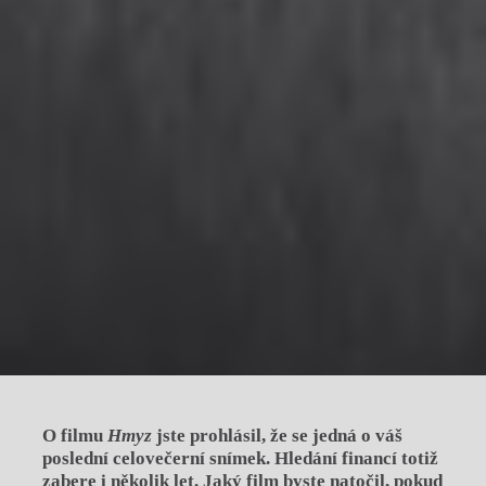
O filmu
Hmyz
jste prohlásil, že se jedná o váš
poslední celovečerní snímek. Hledání financí totiž
zabere i několik let. Jaký film byste natočil, pokud