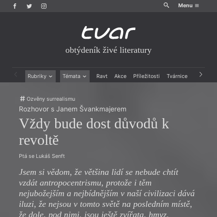
Menu
obtýdeník živé literatury
Rubriky
Témata
Ravt
Akce
Příležitosti
Tvárnice
Archiv
Beletrie
Ženy v katolické literatuře
Ozvěny surrealismu
Drobná publicistika
Právě vychází
Rozhovor s Janem Švankmajerem
Esejistika
Mauzoleum
Vždy bude dost důvodů k
Recenze a reflexe
Divadlo
Reportáže
Historie kolonialismu
revoltě
Rozhovory
Dokument
Výroční ceny
Ptá se Lukáš Senft
Jsem si vědom, že většina lidí se nebude chtít
vzdát antropocentrismu, protože i těm
nejubožejším a nejbídnějším v naší civilizaci dává
iluzi, že nejsou v tomto světě na posledním místě,
že dole, pod nimi, jsou ještě zvířata, hmyz,