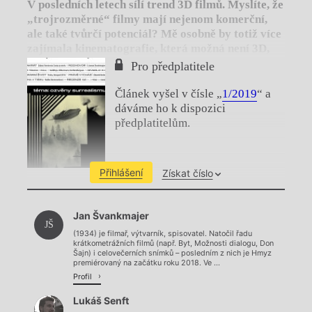
V posledních letech sílí trend 3D filmů. Myslíte, že
„trojrozměrné“ filmy mají nejenom komerční,
ale také tvůrčí potenciál? Mě osobně by totiž více
zajímala kinematografie, která možná není 3D,
ale hledá způsob, jak se stát více haptickou,
Pro předplatitele
čichovou, chuťovou…
Článek vyšel v čísle „
1/2019
“ a
dáváme ho k dispozici
předplatitelům.
Přihlášení
Získat číslo
Chviličku.
Jan Švankmajer
Načítá se.
JŠ
(1934) je filmař, výtvarník, spisovatel. Natočil řadu
krátkometrážních filmů (např. Byt, Možnosti dialogu, Don
Šajn) i celovečerních snímků – posledním z nich je Hmyz
premiérovaný na začátku roku 2018. Ve ...
Profil
Lukáš Senft