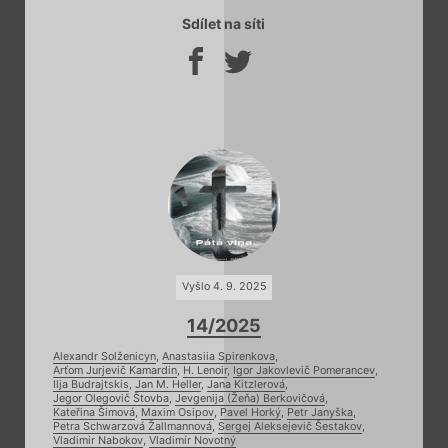
Sdílet na síti
Vyšlo 4. 9. 2025
14/2025
Alexandr Solženicyn
,
Anastasiia Spirenkova
,
Arťom Jurjevič Kamardin
,
H. Lenoir
,
Igor Jakovlevič Pomerancev
,
Ilja Budrajtskis
,
Jan M. Heller
,
Jana Kitzlerová
,
Jegor Olegovič Štovba
,
Jevgenija (Žeňa) Berkovičová
,
Kateřina Šimová
,
Maxim Osipov
,
Pavel Horký
,
Petr Janyška
,
Petra Schwarzová Žallmannová
,
Sergej Aleksejevič Šestakov
,
Vladimir Nabokov
,
Vladimír Novotný