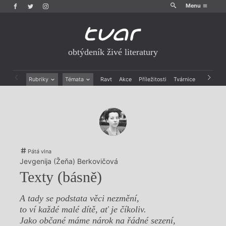
Menu
obtýdeník živé literatury
Rubriky
Témata
Ravt
Akce
Příležitosti
Tvárnice
Archiv
Beletrie
Ženy v katolické literatuře
Drobná publicistika
Právě vychází
Esejistika
Mauzoleum
Recenze a reflexe
Divadlo
Reportáže
Historie kolonialismu
Rozhovory
Dokument
Pátá vlna
Výroční ceny
Jevgenija (Žeňa) Berkovičová
Texty (básně)
A tady se podstata věci nezmění,
to ví každé malé dítě, ať je číkoliv.
Jako občané máme nárok na řádné sezení,