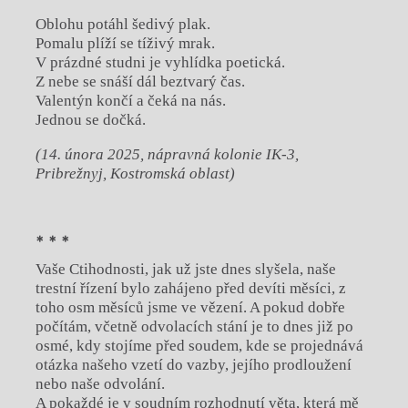
Oblohu potáhl šedivý plak.
Pomalu plíží se tíživý mrak.
V prázdné studni je vyhlídka poetická.
Z nebe se snáší dál beztvarý čas.
Valentýn končí a čeká na nás.
Jednou se dočká.
(14. února 2025, nápravná kolonie IK-3,
Pribrežnyj, Kostromská oblast)
* * *
Vaše Ctihodnosti, jak už jste dnes slyšela, naše
trestní řízení bylo zahájeno před devíti měsíci, z
toho osm měsíců jsme ve vězení. A pokud dobře
počítám, včetně odvolacích stání je to dnes již po
osmé, kdy stojíme před soudem, kde se projednává
otázka našeho vzetí do vazby, jejího prodloužení
nebo naše odvolání.
A pokaždé je v soudním rozhodnutí věta, která mě