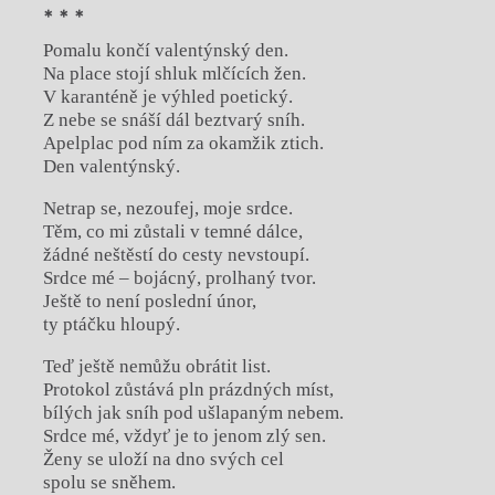
* * *
Pomalu končí valentýnský den.
Na place stojí shluk mlčících žen.
V karanténě je výhled poetický.
Z nebe se snáší dál beztvarý sníh.
Apelplac pod ním za okamžik ztich.
Den valentýnský.
Netrap se, nezoufej, moje srdce.
Těm, co mi zůstali v temné dálce,
žádné neštěstí do cesty nevstoupí.
Srdce mé – bojácný, prolhaný tvor.
Ještě to není poslední únor,
ty ptáčku hloupý.
Teď ještě nemůžu obrátit list.
Protokol zůstává pln prázdných míst,
bílých jak sníh pod ušlapaným nebem.
Srdce mé, vždyť je to jenom zlý sen.
Ženy se uloží na dno svých cel
spolu se sněhem.