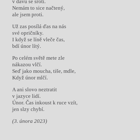
v davu se srotí.
Nemám to sice načtený,
ale jsem proti.
Už zas posílá ďas na nás
své opričníky.
I když se líně vleče čas,
bdí únor lítý.
Po celém světě mete zle
nákazou vlčí.
Seď jako moucha, tiše, mdle,
Když únor mlčí.
A ani slovo neztratit
v jazyce lidí.
Únor. Čas inkoust k ruce vzít,
jen slzy chybí.
(3. února 2023)