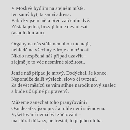
V Moskvě bydlím na stejném místě,
ten samý byt, ta samá adresa.
Babičky jsem měla před zatčením dvě.
Zůstala jedna, brzy jí bude devadesát
(aspoň doufám).
Orgány na nás stále nemohou nic najít,
nehledě na všechny zdroje a možnosti.
Nikdo nespěchá náš případ uzavřít –
zřejmě je to věc nesmírné složitosti.
Jenže náš případ je mrtvý. Dodýchal. Je konec.
Nepomůže další výslech, slovo či tvrzení.
Za devět měsíců se vám stihne narodit nový znalec
a bude už úplně připravený.
Můžeme zanechat toho pranýřování?
Osmdesátky jsou pryč a tohle není sněmovna.
Vyšetřování nemá být zúčtování –
má sbírat důkazy, ne trestat, to je jeho úloha.