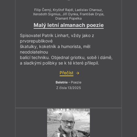
Filip Černý
,
Kryštof Rajdl
,
Ladislav Charouz
,
Xerodoth Sigmius
,
Jiří Dynka
,
František Dryje
,
Diamant Popelka
Malý letní almanach poezie
Spisovatel Patrik Linhart, vždy jako z
prvorepublikové
škatulky, koketník a humorista, měl
neodolatelnou
balící techniku. Objednal griotku, sobě i dámě,
a sladkými polibky se k té které přilepil.
Přečíst
Beletrie
– Poezie
Z čísla 13/2025