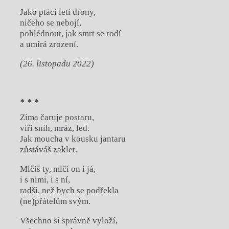
Jako ptáci letí drony,
ničeho se nebojí,
pohlédnout, jak smrt se rodí
a umírá zrození.
(26. listopadu 2022)
* * *
Zima čaruje postaru,
víří sníh, mráz, led.
Jak moucha v kousku jantaru
zůstáváš zaklet.
Mlčíš ty, mlčí on i já,
i s nimi, i s ní,
radši, než bych se podřekla
(ne)přátelům svým.
Všechno si správně vyloží,