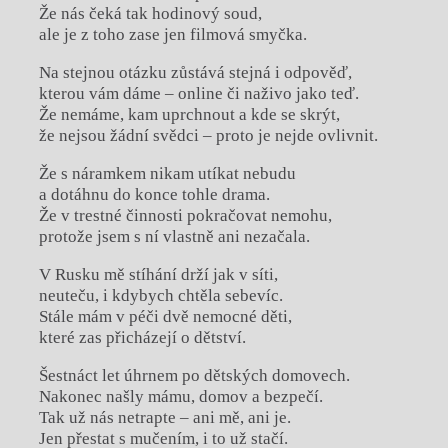
Že nás čeká tak hodinový soud,
ale je z toho zase jen filmová smyčka.
Na stejnou otázku zůstává stejná i odpověď,
kterou vám dáme – online či naživo jako teď.
Že nemáme, kam uprchnout a kde se skrýt,
že nejsou žádní svědci – proto je nejde ovlivnit.
Že s náramkem nikam utíkat nebudu
a dotáhnu do konce tohle drama.
Že v trestné činnosti pokračovat nemohu,
protože jsem s ní vlastně ani nezačala.
V Rusku mě stíhání drží jak v síti,
neuteču, i kdybych chtěla sebevíc.
Stále mám v péči dvě nemocné děti,
které zas přicházejí o dětství.
Šestnáct let úhrnem po dětských domovech.
Nakonec našly mámu, domov a bezpečí.
Tak už nás netrapte – ani mě, ani je.
Jen přestat s mučením, i to už stačí.