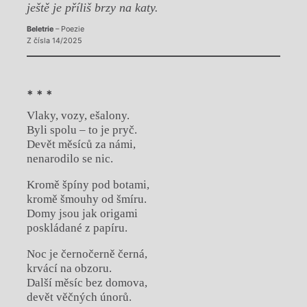
ještě je příliš brzy na katy.
Beletrie
– Poezie
Z čísla 14/2025
* * *
Vlaky, vozy, ešalony.
Byli spolu – to je pryč.
Devět měsíců za námi,
nenarodilo se nic.
Kromě špíny pod botami,
kromě šmouhy od šmíru.
Domy jsou jak origami
poskládané z papíru.
Noc je černočerně černá,
krvácí na obzoru.
Další měsíc bez domova,
devět věčných únorů.