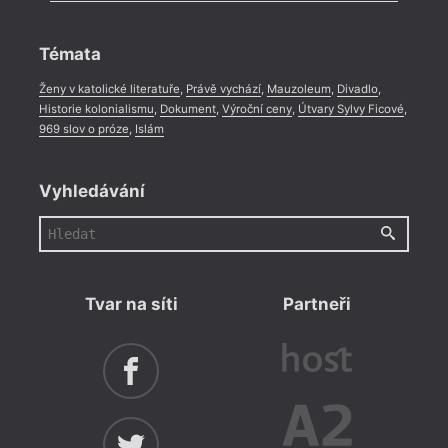
Rozhovor
,
Anketa
,
Celá rubrika
Témata
Ženy v katolické literatuře
,
Právě vychází
,
Mauzoleum
,
Divadlo
,
Historie kolonialismu
,
Dokument
,
Výroční ceny
,
Útvary Sylvy Ficové
,
969 slov o próze
,
Islám
Vyhledávání
Tvar na síti
Partneři