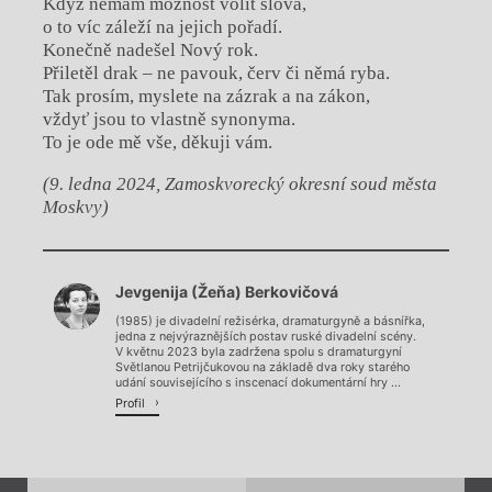
Když nemám možnost volit slova,
o to víc záleží na jejich pořadí.
Konečně nadešel Nový rok.
Přiletěl drak – ne pavouk, červ či němá ryba.
Tak prosím, myslete na zázrak a na zákon,
vždyť jsou to vlastně synonyma.
To je ode mě vše, děkuji vám.
(9. ledna 2024, Zamoskvorecký okresní soud města
Moskvy)
Chviličku.
Jevgenija (Žeňa) Berkovičová
Načítá se.
(1985) je divadelní režisérka, dramaturgyně a básnířka,
jedna z nejvýraznějších postav ruské divadelní scény.
V květnu 2023 byla zadržena spolu s dramaturgyní
Světlanou Petrijčukovou na základě dva roky starého
udání souvisejícího s inscenací dokumentární hry ...
Profil