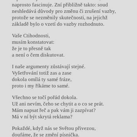
naprosto fascinuje. Zní přibližně takto: soud
neshledává důvody pro změnu či zrušení vazby,
protože se nezměnily skutečnosti, na jejichž
základě bylo o vzetí do vazby rozhodnuto.
Vaše Ctihodnosti,
musím konstatovat:
že je to přesně tak
a není o čem diskutovat.
I naše argumenty zůstávají stejné.
Vyšetřování totiž zas a zase
dokola omílá ty samé fráze,
proto i my říkáme to samé.
Všechno se točí pořád dokola.
Už ani nevím, čeho se chytit a o co se prát.
Mám napsat řeč a pak vám ji zazpívat?
Má v ní být skrytá reklama?
Pokaždé, když nás se Světou přivezou,
doufáme, že se změní písnička.