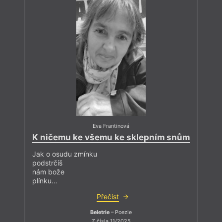
Eva Frantinová
K ničemu ke všemu ke sklepním snům
Jak o osudu zmínku
podstrčíš
nám bože
plínku…
Přečíst
Beletrie
– Poezie
Z čísla 11/2025