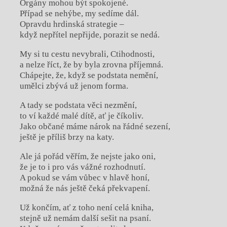
Orgány mohou být spokojené.
Případ se nehýbe, my sedíme dál.
Opravdu hrdinská strategie –
když nepřítel nepřijde, porazit se nedá.
My si tu cestu nevybrali, Ctihodnosti,
a nelze říct, že by byla zrovna příjemná.
Chápejte, že, když se podstata nemění,
umělci zbývá už jenom forma.
A tady se podstata věci nezmění,
to ví každé malé dítě, ať je číkoliv.
Jako občané máme nárok na řádné sezení,
ještě je příliš brzy na katy.
Ale já pořád věřím, že nejste jako oni,
že je to i pro vás vážné rozhodnutí.
A pokud se vám vůbec v hlavě honí,
možná že nás ještě čeká překvapení.
Už končím, ať z toho není celá kniha,
stejně už nemám další sešit na psaní.