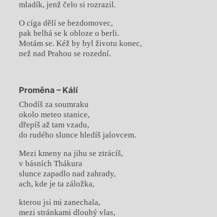
mladík, jenž čelo si rozrazil.
O cíga dělí se bezdomovec,
pak belhá se k obloze o berli.
Motám se. Kéž by byl životu konec,
než nad Prahou se rozední.
Proměna – Kálí
Chodíš za soumraku
okolo meteo stanice,
dřepíš až tam vzadu,
do rudého slunce hledíš jalovcem.
Mezi kmeny na jihu se ztrácíš,
v básních Thákura
slunce zapadlo nad zahrady,
ach, kde je ta záložka,
kterou jsi mi zanechala,
mezi stránkami dlouhý vlas,