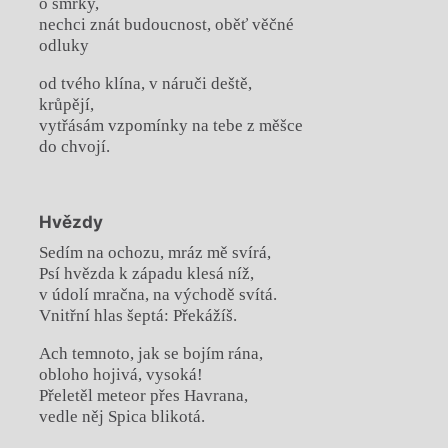
o smrky,
nechci znát budoucnost, oběť věčné
odluky
od tvého klína, v náruči deště,
krůpějí,
vytřásám vzpomínky na tebe z měšce
do chvojí.
Hvězdy
Sedím na ochozu, mráz mě svírá,
Psí hvězda k západu klesá níž,
v údolí mračna, na východě svítá.
Vnitřní hlas šeptá: Překážíš.
Ach temnoto, jak se bojím rána,
obloho hojivá, vysoká!
Přeletěl meteor přes Havrana,
vedle něj Spica blikotá.