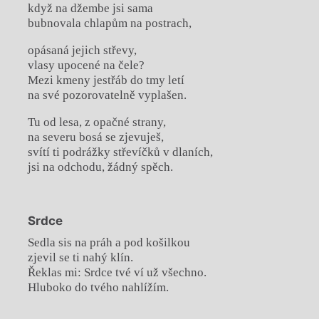
když na džembe jsi sama
bubnovala chlapům na postrach,
opásaná jejich střevy,
vlasy upocené na čele?
Mezi kmeny jestřáb do tmy letí
na své pozorovatelně vyplašen.
Tu od lesa, z opačné strany,
na severu bosá se zjevuješ,
svítí ti podrážky střevíčků v dlaních,
jsi na odchodu, žádný spěch.
Srdce
Sedla sis na práh a pod košilkou
zjevil se ti nahý klín.
Řeklas mi: Srdce tvé ví už všechno.
Hluboko do tvého nahlížím.