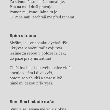
Za stěnou času, jenž zpomaluje,
Pán na mojí duši pracuje.
Pomoz mi, Pane! Ráno tu je.
Ó, Pane můj, zachraň mě před ránem!
Spím s tebou
Slyším, jak ve spánku dýcháš tiše,
ukrýváš v noční tmě svoji tvář,
ležíme za sebou v poloze lžiček,
do paže prsty mi zatínáš.
Chtěl bych teď do tvého srdce vidět,
nocuje v něm i divá zvěř,
potom se vzbudíš a starostlivě
rámě mi dekou přikryješ.
Sen: Smrt mladé duše
Stmívá se. Máma mě volá z okna,