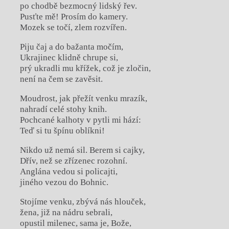
po chodbě bezmocný lidský řev.
Pusťte mě! Prosím do kamery.
Mozek se točí, zlem rozvířen.
Piju čaj a do bažanta močím,
Ukrajinec klidně chrupe si,
prý ukradli mu křížek, což je zločin,
není na čem se zavěsit.
Moudrost, jak přežít venku mrazík,
nahradí celé stohy knih.
Pochcané kalhoty v pytli mi hází:
Teď si tu špínu oblíkni!
Nikdo už nemá sil. Berem si cajky,
Dřív, než se zřízenec rozohní.
Anglána vedou si policajti,
jiného vezou do Bohnic.
Stojíme venku, zbývá nás hlouček,
žena, již na nádru sebrali,
opustil milenec, sama je, Bože,