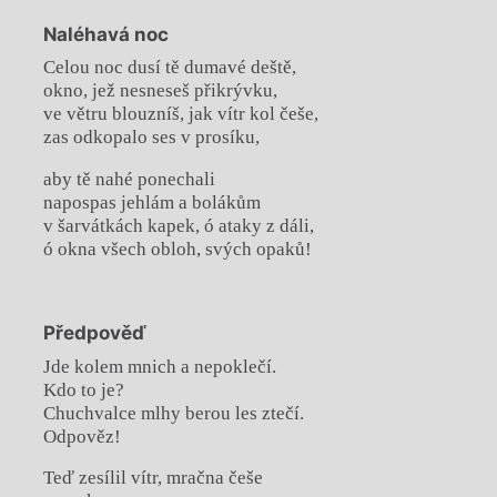
Naléhavá noc
Celou noc dusí tě dumavé deště,
okno, jež nesneseš přikrývku,
ve větru blouzníš, jak vítr kol češe,
zas odkopalo ses v prosíku,
aby tě nahé ponechali
napospas jehlám a bolákům
v šarvátkách kapek, ó ataky z dáli,
ó okna všech obloh, svých opaků!
Předpověď
Jde kolem mnich a nepoklečí.
Kdo to je?
Chuchvalce mlhy berou les ztečí.
Odpověz!
Teď zesílil vítr, mračna češe