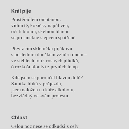
Král pije
Prostěradlem omotanou,
vidím tě, kozičky napůl ven,
oči ti bloudí, skelnou blanou
se prosmekne slepcem spatřené.
Převracím skleničku pijákovu
s posledním douškem vzhůru dnem –
ve stéblech tolik rosných plůdků,
ó rozkoši ploutví z prvních temp.
Kde jsem se poroučel hlavou dolů?
Sanitka bliká v průjezdu,
jsem naložen na káře alkoholu,
bezvládný ve svém protestu.
Chlast
Celou noc nese se odkudsi z cely