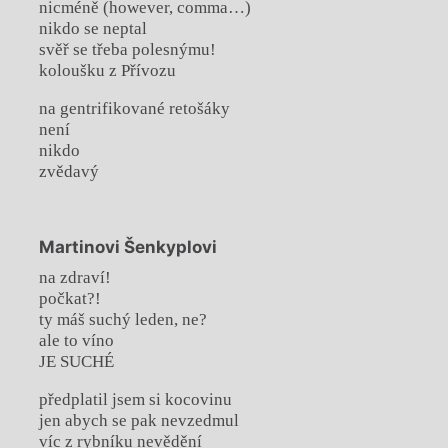
nicméně (however, comma…)
nikdo se neptal
svěř se třeba polesnýmu!
koloušku z Přívozu
na gentrifikované retošáky
není
nikdo
zvědavý
Martinovi Šenkyplovi
na zdraví!
počkat?!
ty máš suchý leden, ne?
ale to víno
JE SUCHÉ
předplatil jsem si kocovinu
jen abych se pak nevzedmul
víc z rybníku nevědění