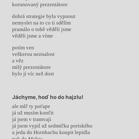
korunovaný prezentátore
dobrá strategie byla vypnout
nemyslet na to co ti sdělím
pramálo o tobě věděli jsme
věděli jsme a víme
potím ven
veškerou neznalost
a věz
milý prezentátore
bylo jí víc než dost
Jáchyme, hoď ho do hajzlu!
ale mlč ty poťape
já už musím končit
já jsem v tramvaji
já jsem vypil už sedmičku portského
a jedu do Hornbachu koupit lepidla
pak do Makra