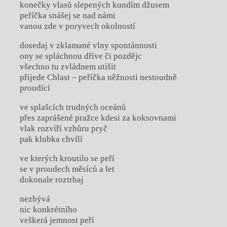
konečky vlasů slepených kundím džusem
peříčka snášej se nad námi
vanou zde v poryvech okolností
dosedaj v zklamané vlny spontánnosti
ony se spláchnou dříve či pozdějc
všechno tu zvládnem utišit
přijede Chlast – peříčka něžnosti nestoudně
proudící
ve splašcích trudných oceánů
přes zaprášené pražce kdesi za koksovnami
vlak rozvíří vzhůru pryč
pak klubka chvílí
ve kterých kroutilo se peří
se v proudech měsíců a let
dokonale roztrhaj
nezbývá
nic konkrétního
veškerá jemnost peří