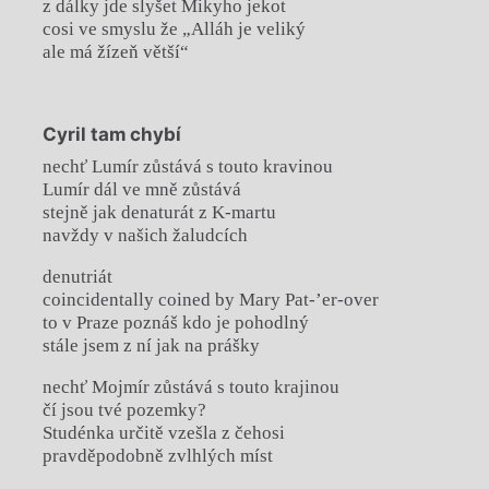
z dálky jde slyšet Mikyho jekot
cosi ve smyslu že „Alláh je veliký
ale má žízeň větší“
Cyril tam chybí
nechť Lumír zůstává s touto kravinou
Lumír dál ve mně zůstává
stejně jak denaturát z K-martu
navždy v našich žaludcích
denutriát
coincidentally coined by Mary Pat-’er-over
to v Praze poznáš kdo je pohodlný
stále jsem z ní jak na prášky
nechť Mojmír zůstává s touto krajinou
čí jsou tvé pozemky?
Studénka určitě vzešla z čehosi
pravděpodobně zvlhlých míst