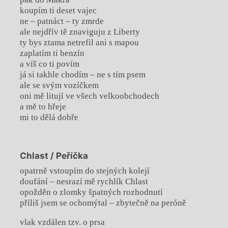
koupím ti deset vajec
ne – patnáct – ty zmrde
ale nejdřív tě znaviguju z Liberty
ty bys ztama netrefil ani s mapou
zaplatím ti benzín
a víš co ti povím
já si takhle chodím – ne s tím psem
ale se svým vozíčkem
oni mě litují ve všech velkoobchodech
a mě to hřeje
mi to dělá dobře
Chlast / Peříčka
opatrně vstoupím do stejných kolejí
doufání – nesrazí mě rychlík Chlast
opožděn o zlomky špatných rozhodnutí
příliš jsem se ochomýtal – zbytečně na peróně
vlak vzdálen tzv. o prsa