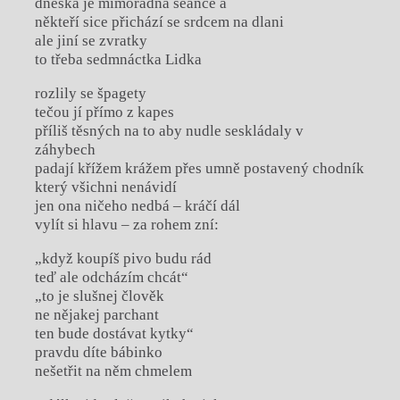
dneska je mimořádná seance a
někteří sice přichází se srdcem na dlani
ale jiní se zvratky
to třeba sedmnáctka Lidka
rozlily se špagety
tečou jí přímo z kapes
příliš těsných na to aby nudle seskládaly v
záhybech
padají křížem krážem přes umně postavený chodník
který všichni nenávidí
jen ona ničeho nedbá – kráčí dál
vylít si hlavu – za rohem zní:
„když koupíš pivo budu rád
teď ale odcházím chcát“
„to je slušnej člověk
ne nějakej parchant
ten bude dostávat kytky“
pravdu díte bábinko
nešetřit na něm chmelem