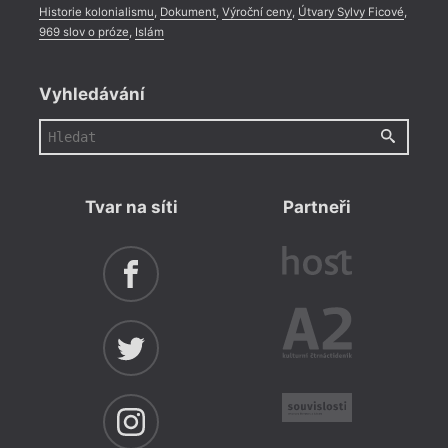
Historie kolonialismu
,
Dokument
,
Výroční ceny
,
Útvary Sylvy Ficové
,
969 slov o próze
,
Islám
Vyhledávání
Tvar na síti
Partneři