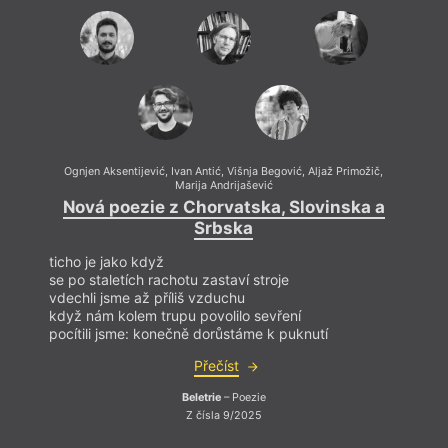
vystudoval rusistiku. Jeho kritikou oceňovaná
básnická prvotina
Čisto potiho
(Potichounku) vyšla
v roce v roce 2022. V roce 2020 byla do
antologie
Tapetka!
zařazena jeho dramatická
prvotina
Kamenčki
(Oblázky
)
. O rok dříve adaptoval
pro divadelní představení básnickou sbírku Katji
Gorečan
Trpljenje mlade Hane
(Utrpení mladé Hany)
a spolupracoval na několika projektech se
Slovinským národním dramatickým divadlem
v Lublani. V letech 2018–2024 byl asistentem
Ognjen Aksentijević
,
Ivan Antić
,
Višnja Begović
,
Aljaž Primožič
,
Ognj
Marija Andrijašević
uměleckého ředitele literárního festivalu
Izrekanja
,
který se snaží o propojení různých forem
Nová poezie z Chorvatska, Slovinska a
No
performativní poezie.
Srbska
ticho je jako když
ticho 
se po staletích rachotu zastaví stroje
se po 
vdechli jsme až příliš vzduchu
vdech
Autor fotografie
když nám kolem trupu povolilo sevření
když 
LR Photography
pocítili jsme: konečně dorůstáme k puknutí
pocít
Přečíst
Beletrie
– Poezie
Z čísla 9/2025