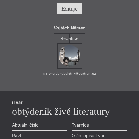
Edituje
Vojtěch Němec
Redakce
chorobnybeletrik@centrum.cz
iTvar
obtýdeník živé literatury
Aktuální číslo
Tvárnice
Ravt
O časopisu Tvar