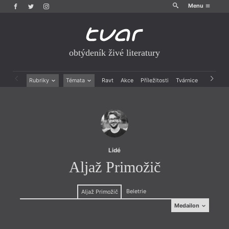
Menu
obtýdeník živé literatury
Rubriky
Témata
Ravt
Akce
Příležitosti
Tvárnice
Archiv
Beletrie
Ženy v katolické literatuře
Drobná publicistika
Právě vychází
Esejistika
Mauzoleum
Recenze a reflexe
Divadlo
Reportáže
Historie kolonialismu
Rozhovory
Dokument
Lidé
Výroční ceny
Aljaž Primožič
Beletrie
Aljaž Primožič
Medailon
Medailon
(2001, Prebold) je slovinský básník a dramatik, který