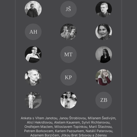
JŠ
AH
MT
KP
ZB
Anketa s Vítem Janotou, Janou Štroblovou, Milanem Šedivým,
Alicí Hekrdlovou, Alešem Kauerem, Sylvií Richterovou,
Ondřejem Maclem, Miloslavem Topinkou, Marií Šťastnou,
Petrem Borkovcem, Karlem Pazourkem, Natálií Paterovou,
Adamem Borzičem, Jitkou Bret Srbovou a Zdenou