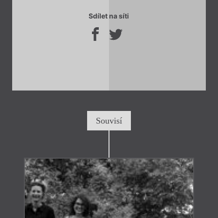
Sdílet na síti
Souvisí