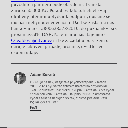
původních partnerů bude obtýdeník Tvar stát
zhruba 50 000 Kč. Pokud by kdokoli chtěl svůj
oblíbený literární obtýdeník podpořit, dostane se
mu naší nehynoucí vděčnosti. Dar lze zaslat na náš
bankovní účet 2800633278/2010, do poznámky pak
prosím uveďte DAR. Na e-mailu naší tajemnice
Osvaldova@itvar.cz
si lze zažádat o potvrzení o
daru, v takovém případě, prosíme, uveďte své
osobní údaje.
Chviličku.
Adam Borzič
Načítá se.
(1978) je básník, esejista a psychoterapeut, v letech
2013–2023 byl šéfredaktorem literárního obtýdeníku
Tvar. Spoluzaložil básnickou skupinu Fantasía, s níž vydal
společnou knihu Fantasía (Dauphin, 2008). Samostatně
vydal sedm básnických sbírek, z nichž poslední Paví
logika vyšla v Hostu ...
Profil