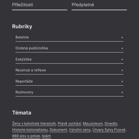
Příležitosti
Předplatné
Rubriky
Beletrie
Poezie
,
Próza
,
Dokumenty
,
Drama
,
Celá rubrika
Drobná publicistika
Odlesk
,
Zasláno
,
Nezařazené
,
Novinky v Tvaru
,
Slovo
,
Výročí
,
Esejistika
Nekrolog
,
Glosa
,
Sloupek
,
Pozvánka
,
Literární soutěž
,
Komentář
,
Celá rubrika
Esej
,
Pádlo
,
Úvaha
,
Texty
,
Studie
,
Celá rubrika
Recenze a reflexe
Recenze
,
Dvakrát
,
Horké párky
,
969 slov o próze
,
Reportáže
Méně slov o próze
,
Celá rubrika
Literární zítřky
,
Reportáž
,
Literární život
,
Divadlo
,
Kritický ohlas
,
Rozhovory
Celá rubrika
Rozhovor
,
Anketa
,
Celá rubrika
Témata
Ženy v katolické literatuře
,
Právě vychází
,
Mauzoleum
,
Divadlo
,
Historie kolonialismu
,
Dokument
,
Výroční ceny
,
Útvary Sylvy Ficové
,
969 slov o próze
,
Islám