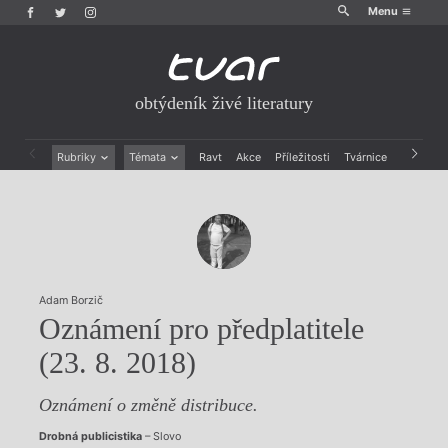
Menu
obtýdeník živé literatury
Rubriky
Témata
Ravt
Akce
Příležitosti
Tvárnice
Archiv
Beletrie
Ženy v katolické literatuře
Drobná publicistika
Právě vychází
Esejistika
Mauzoleum
Recenze a reflexe
Divadlo
Reportáže
Historie kolonialismu
Rozhovory
Dokument
Adam Borzič
Výroční ceny
Oznámení pro předplatitele
(23. 8. 2018)
Oznámení o změně distribuce.
Drobná publicistika
– Slovo