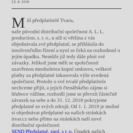
23. 8. 2018
M
ilí předplatitelé Tvaru,
naše původní distribuční společnost A. L. L.
production, s. r. o., u níž si většina z vás
objednávala své předplatné, se přihlásila do
insolvenčního řízení a nyní se čeká na rozhodnutí o
jejím úpadku. Nemůže již tedy dále plnit své
závazky. Jelikož jsme měli se společností
uzavřenou mnoholetou kupní smlouvu, veškeré
platby za předplatné inkasovala výše uvedená
společnost. Protože o své trvalé předplatitele
nechceme přijít, a jejich čtenářského zájmu si
hluboce vážíme, rozhodli jsme se převzít částečně
závazek na sebe a do 31. 12. 2018 pokryjeme
předplatné ze svých zdrojů. Od 1. 1. 2019 je možné
si objednávat předplatné na našich stránkách
itvar.cz nebo přímo na stránkách naší nové
distribuční společnosti
SEND Předplatné, spol. s r. o.
Úpadek našich