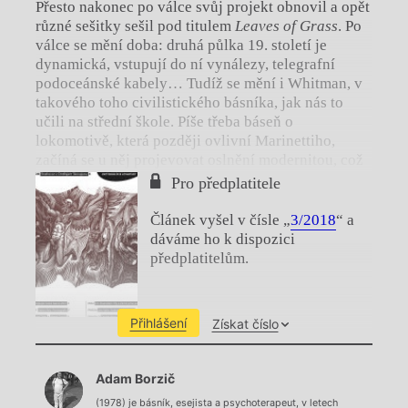
Přesto nakonec po válce svůj projekt obnovil a opět
různé sešitky sešil pod titulem
Leaves of Grass
. Po
válce se mění doba: druhá půlka 19. století je
dynamická, vstupují do ní vynálezy, telegrafní
podoceánské kabely… Tudíž se mění i Whitman, v
takového toho civilistického básníka, jak nás to
učili na střední škole. Píše třeba báseň o
lokomotivě, která později ovlivní Marinettiho,
začíná se u něj projevovat oslnění modernitou, což
u raného Whitmana není. Nicméně v próze
Pro předplatitele
nepřestává být ostře kritický.
Článek vyšel v čísle „
3/2018
“ a
dáváme ho k dispozici
předplatitelům.
Přihlášení
Získat číslo
Chviličku.
Adam Borzič
Načítá se.
(1978) je básník, esejista a psychoterapeut, v letech