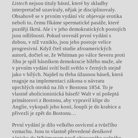
Listech
nejsou tituly básní, které by skladby
interpretačně uzavíraly, nějak je disciplinovaly.
Obsahově se v prvním vydání víc objevuje erotika
neboli to, čemu říkáme spermatické pasáže, které
později škrtá. Ale i v jeho demokratických postojích
jsou odlišnosti. Pokud srovnáš první vydání s
dobou, v níž vzniklo, jsou jeho postoje velice
progresivní. Když čteš studie afroamerických
autorů, dočteš se, že Whitman po válce Severu proti
Jihu je spíš básníkem demokracie bílého muže, ale
v prvním vydání svítí boží světlo v černých stejně
jako v bílých. Najdeš tu třeba úžasnou báseň, která
reaguje na implementaci zákona o návratu
uprchlých otroků na Jih v Bostonu 1854. To je
vlastně abolicionistická báseň! Walt v ní pošeptá
primátorovi z Bostonu, aby vypravil klipr do
Anglie, vykopali jeho kosti, šoupli je do krabice a
přivezli je zpět do Bostonu…
První vydání je dílo velkého osvícení a tvůrčího
vzmachu. Jsou to vlastně převedené deníkové
zápisky do Whitmanem nově objeveného volného