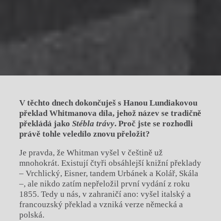
V těchto dnech dokončuješ s Hanou Lundiakovou
překlad Whitmanova díla, jehož název se tradičně
překládá jako
Stébla trávy
. Proč jste se rozhodli
právě tohle veledílo znovu přeložit?
Je pravda, že Whitman vyšel v češtině už
mnohokrát. Existují čtyři obsáhlejší knižní překlady
– Vrchlický, Eisner, tandem Urbánek a Kolář, Skála
–, ale nikdo zatím nepřeložil první vydání z roku
1855. Tedy u nás, v zahraničí ano: vyšel italský a
francouzský překlad a vzniká verze německá a
polská.