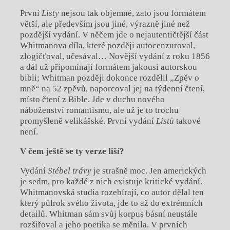
První
Listy
nejsou tak objemné, zato jsou formátem
větší, ale především jsou jiné, výrazně jiné než
pozdější vydání. V něčem jde o nejautentičtější část
Whitmanova díla, které později autocenzuroval,
zlogičťoval, učesával… Novější vydání z roku 1856
a dál už připomínají formátem jakousi autorskou
bibli; Whitman později dokonce rozdělil „Zpěv o
mně“ na 52 zpěvů, naporcoval jej na týdenní čtení,
místo čtení z Bible. Jde v duchu nového
náboženství romantismu, ale už je to trochu
promyšleně velikášské. První vydání
Listů
takové
není.
V čem ještě se ty verze liší?
Vydání
Stébel trávy
je strašně moc. Jen amerických
je sedm, pro každé z nich existuje kritické vydání.
Whitmanovská studia rozebírají, co autor dělal ten
který půlrok svého života, jde to až do extrémních
detailů. Whitman sám svůj korpus básní neustále
rozšiřoval a jeho poetika se měnila. V prvních