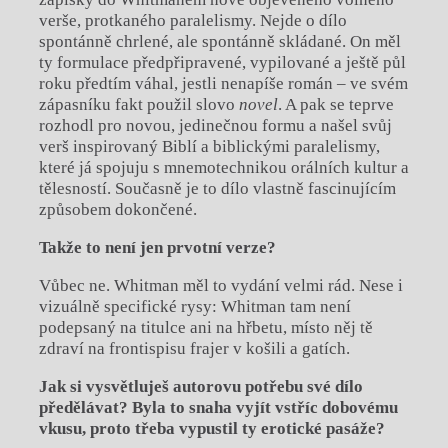
verše, protkaného paralelismy. Nejde o dílo
spontánně chrlené, ale spontánně skládané. On měl
ty formulace předpřipravené, vypilované a ještě půl
roku předtím váhal, jestli nenapíše román – ve svém
zápasníku fakt použil slovo
novel
. A pak se teprve
rozhodl pro novou, jedinečnou formu a našel svůj
verš inspirovaný Biblí a biblickými paralelismy,
které já spojuju s mnemotechnikou orálních kultur a
tělesností. Současně je to dílo vlastně fascinujícím
způsobem dokončené.
Takže to není jen prvotní verze?
Vůbec ne. Whitman měl to vydání velmi rád. Nese i
vizuálně specifické rysy: Whitman tam není
podepsaný na titulce ani na hřbetu, místo něj tě
zdraví na frontispisu frajer v košili a gatích.
Jak si vysvětluješ autorovu potřebu své dílo
předělávat? Byla to snaha vyjít vstříc dobovému
vkusu, proto třeba vypustil ty erotické pasáže?