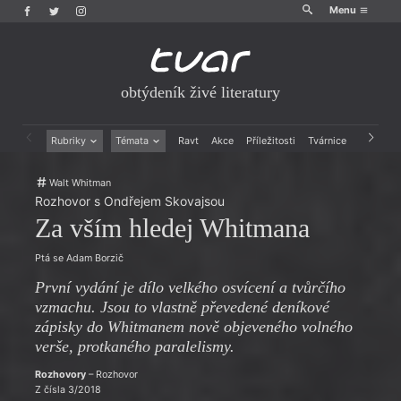
Menu
obtýdeník živé literatury
Rubriky
Témata
Ravt
Akce
Příležitosti
Tvárnice
Archiv
Beletrie
Ženy v katolické literatuře
Walt Whitman
Drobná publicistika
Právě vychází
Rozhovor s Ondřejem Skovajsou
Esejistika
Mauzoleum
Za vším hledej Whitmana
Recenze a reflexe
Divadlo
Reportáže
Historie kolonialismu
Ptá se Adam Borzič
Rozhovory
Dokument
Výroční ceny
První vydání je dílo velkého osvícení a tvůrčího
vzmachu. Jsou to vlastně převedené deníkové
zápisky do Whitmanem nově objeveného volného
verše, protkaného paralelismy.
Rozhovory
– Rozhovor
Z čísla 3/2018