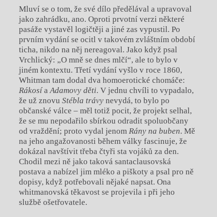
Mluví se o tom, že své dílo předělával a upravoval
jako zahrádku, ano. Oproti prvotní verzi některé
pasáže vystavěl logičtěji a jiné zas vypustil. Po
prvním vydání se ocitl v takovém zvláštním období
ticha, nikdo na něj nereagoval. Jako když psal
Vrchlický: „O mně se dnes mlčí“, ale to bylo v
jiném kontextu. Třetí vydání vyšlo v roce 1860,
Whitman tam dodal dva homoerotické chomáče:
Rákosí
a
Adamovy děti
. V jednu chvíli to vypadalo,
že už znovu
Stébla trávy
nevydá, to bylo po
občanské válce – měl totiž pocit, že projekt selhal,
že se mu nepodařilo sbírkou odradit spoluobčany
od vraždění; proto vydal jenom
Rány na buben
. Mě
na jeho angažovanosti během války fascinuje, že
dokázal navštívit třeba čtyři sta vojáků za den.
Chodil mezi ně jako taková santaclausovská
postava a nabízel jim mléko a piškoty a psal pro ně
dopisy, když potřebovali nějaké napsat. Ona
whitmanovská těkavost se projevila i při jeho
službě ošetřovatele.