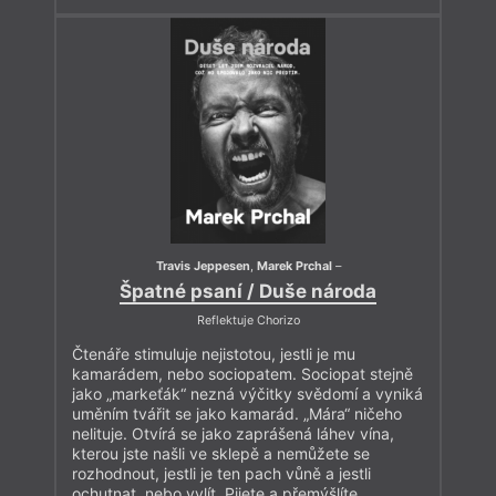
Travis Jeppesen
,
Marek Prchal
–
Špatné psaní / Duše národa
Reflektuje Chorizo
Čtenáře stimuluje nejistotou, jestli je mu
kamarádem, nebo sociopatem. Sociopat stejně
jako „markeťák“ nezná výčitky svědomí a vyniká
uměním tvářit se jako kamarád. „Mára“ ničeho
nelituje. Otvírá se jako zaprášená láhev vína,
kterou jste našli ve sklepě a nemůžete se
rozhodnout, jestli je ten pach vůně a jestli
ochutnat, nebo vylít. Pijete a přemýšlíte.