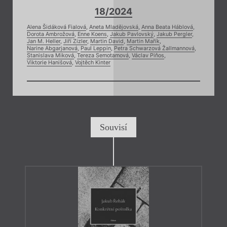
18/2024
Alena Šidáková Fialová
,
Aneta Mladějovská
,
Anna Beata Háblová
,
Dorota Ambrožová
,
Enne Koens
,
Jakub Pavlovský
,
Jakub Pergler
,
Jan M. Heller
,
Jiří Zizler
,
Martin David
,
Martin Mařík
,
Narine Abgarjanová
,
Paul Leppin
,
Petra Schwarzová Žallmannová
,
Stanislava Miková
,
Tereza Semotamová
,
Václav Piňos
,
Viktorie Hanišová
,
Vojtěch Kinter
Souvisí