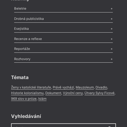
Beletrie
Poezie
,
Próza
,
Dokumenty
,
Drama
,
Celá rubrika
Drobná publicistika
Odlesk
,
Zasláno
,
Nezařazené
,
Novinky v Tvaru
,
Slovo
,
Výročí
,
Esejistika
Nekrolog
,
Glosa
,
Sloupek
,
Pozvánka
,
Literární soutěž
,
Komentář
,
Celá rubrika
Esej
,
Pádlo
,
Úvaha
,
Texty
,
Studie
,
Celá rubrika
Recenze a reflexe
Recenze
,
Dvakrát
,
Horké párky
,
969 slov o próze
,
Reportáže
Méně slov o próze
,
Celá rubrika
Literární zítřky
,
Reportáž
,
Literární život
,
Divadlo
,
Kritický ohlas
,
Rozhovory
Celá rubrika
Rozhovor
,
Anketa
,
Celá rubrika
Témata
Ženy v katolické literatuře
,
Právě vychází
,
Mauzoleum
,
Divadlo
,
Historie kolonialismu
,
Dokument
,
Výroční ceny
,
Útvary Sylvy Ficové
,
969 slov o próze
,
Islám
Vyhledávání