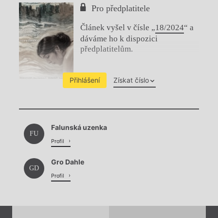
Pro předplatitele
Článek vyšel v čísle „
18/2024
“ a
dáváme ho k dispozici
předplatitelům.
Přihlášení
Získat číslo
Chviličku.
Falunská uzenka
Načítá se.
FU
Profil
Gro Dahle
GD
Profil