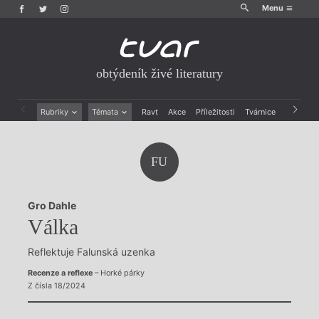
Menu
obtýdeník živé literatury
Rubriky
Témata
Ravt
Akce
Příležitosti
Tvárnice
Archiv
Beletrie
Ženy v katolické literatuře
Drobná publicistika
Právě vychází
FU
Esejistika
Mauzoleum
Recenze a reflexe
Divadlo
Reportáže
Historie kolonialismu
Gro Dahle
Rozhovory
Dokument
Válka
Výroční ceny
Reflektuje Falunská uzenka
Recenze a reflexe
– Horké párky
Z čísla 18/2024