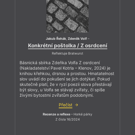
Jakub Řehák
,
Zdeněk Volf
–
Konkrétní poštolka / Z osrdcení
Reflektuje Bratwurst
Básnická sbírka Zdeňka Volfa Z osrdcení
(Nakladatelství Pavel Kotrla – Klenov, 2024) je
knihou křehkou, drsnou a prostou. Hmatatelnost
slov uvádí do pokušení se jich dotýkat. Pokud
skutečně platí, že v ryzí poezii slova přestávají
být slovy, u Volfa se stávají zvířaty, či spíše
živými bytostmi zvířatům podobnými.
Přečíst
Recenze a reflexe
– Horké párky
Z čísla 16/2024