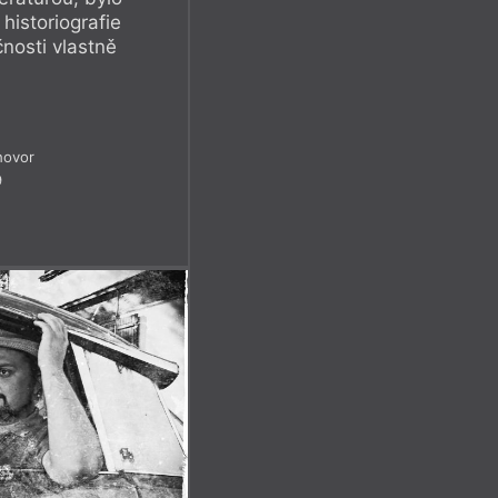
historiografie
čnosti vlastně
hovor
9