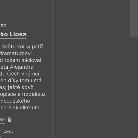
y
mec
ako Llosa
Světu knihy patří
 dramaturgovi
d rokem inicioval
eta Alejandra
 do Čech v rámci
nejen díky tomu má
as; ještě když
pisce a nobelistu
rancouzského
ina Finkielkrauta.
ele
ní život
9