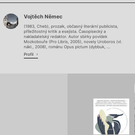
Chviličku.
Vojtěch Němec
Načítá se.
(1983, Cheb), prozaik, občasný literární publicista,
příležitostný kritik a esejista. Časopisecký a
nakladatelský redaktor. Autor sbírky povídek
Mozkobouře (Pro Libris, 2005), novely Uroboros (vl.
nákl., 2008), románu Opus pictum (dybbuk, ...
Profil