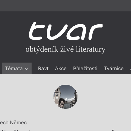
obtýdeník živé literatury
Témata
Ravt
Akce
Příležitosti
Tvárnice
ické literatuře
icistika
zí
eflexe
onialismu
těch Němec