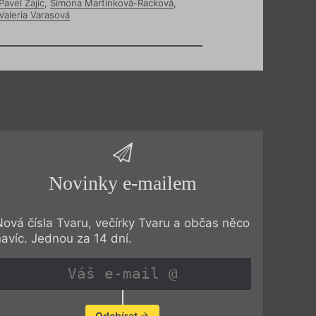
Pavel Zajíc
,
Simona Martínková-Racková
,
Valeria Varasová
Novinky e-mailem
Nová čísla Tvaru, večírky Tvaru a občas něco
navíc. Jednou za 14 dní.
Odebírat