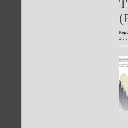
T
Výroční cen
(
Repo
Z čís