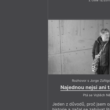
Rozhovor s Jorge Zúñig
Najednou nejsi ani t
Ptá se Vojtěch N
Jeden z důvodů, proč jsem o
historie a začal se zabývat li