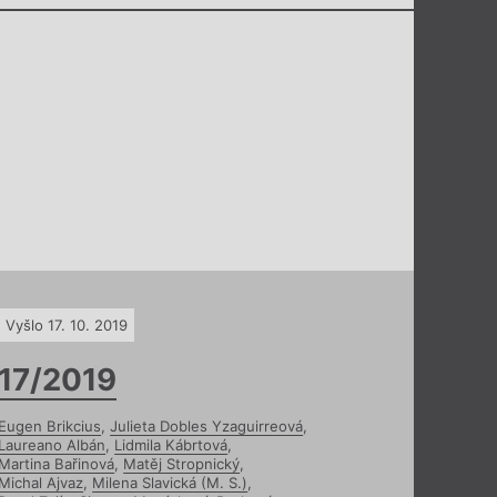
Vyšlo 17. 10. 2019
17/2019
Eugen Brikcius
,
Julieta Dobles Yzaguirreová
,
Laureano Albán
,
Lidmila Kábrtová
,
Martina Bařinová
,
Matěj Stropnický
,
Michal Ajvaz
,
Milena Slavická (M. S.)
,