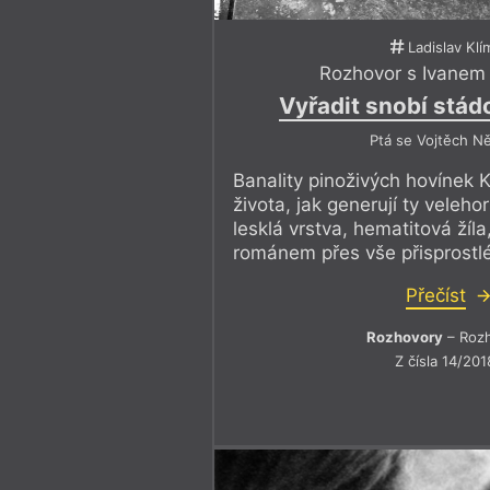
Ladislav Klí
Rozhovor s Ivanem
Vyřadit snobí stád
Ptá se Vojtěch N
Banality pinoživých hovínek 
života, jak generují ty velehor
lesklá vrstva, hematitová žíla
románem přes vše přisprostlé 
Přečíst
Rozhovory
– Roz
Z čísla 14/201