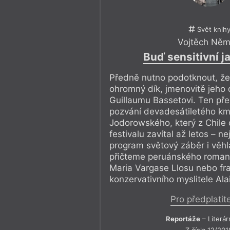
Svět knih
Vojtěch Ně
Buď sensitivní j
Předně nutno podotknout, že 
ohromný dík, jmenovitě jeho
Guillaumu Bassetovi. Ten pře
pozvání devadesátiletého km
Jodorowského, který z Chile
festivalu zavítal až letos – 
program světový záběr i věhl
přičteme peruánského romano
Maria Vargase Llosu nebo f
konzervativního myslitele Ala
Pro předplatit
Reportáže
– Literár
Z čísla 12/201