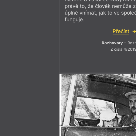
právě to, že člověk nemůže z 
úplně vnímat, jak to ve spole
funguje.
Přečíst
Rozhovory
– Roz
Z čísla 4/201