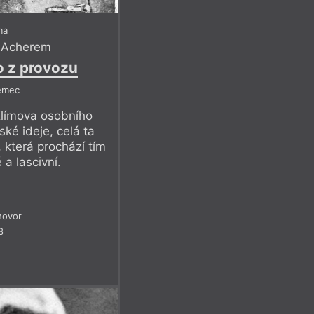
ma
 Acherem
o z provozu
ěmec
Klímova osobního
ské ideje, celá ta
, která prochází tím
a lascivní.
hovor
8