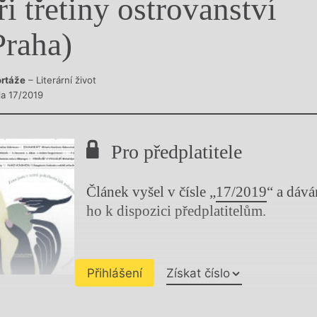
ři třetiny ostrovanství
y
Praha)
rtáže
– Literární život
la 17/2019
Pro předplatitele
Článek vyšel v čísle „
17/2019
“ a dáv
ho k dispozici předplatitelům.
Přihlášení
Získat číslo