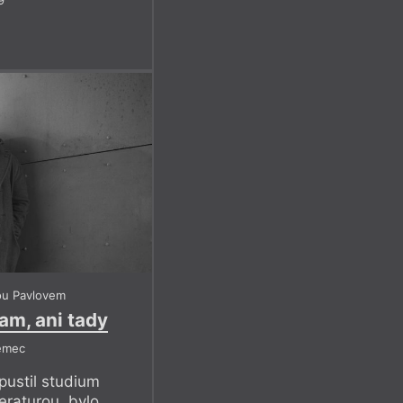
ou Pavlovem
am, ani tady
ěmec
pustil studium
teraturou, bylo