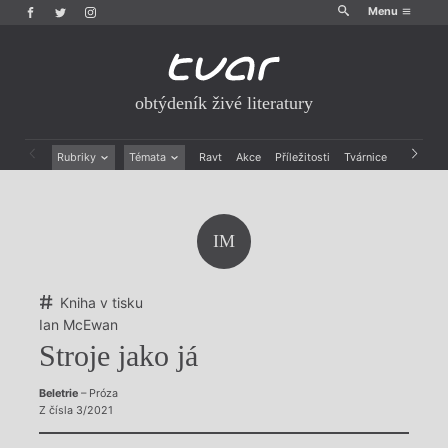
Menu
obtýdeník živé literatury
Rubriky
Témata
Ravt
Akce
Příležitosti
Tvárnice
Archiv
Beletrie
Ženy v katolické literatuře
Drobná publicistika
Právě vychází
Esejistika
Mauzoleum
IM
Recenze a reflexe
Divadlo
Reportáže
Historie kolonialismu
Rozhovory
Dokument
Kniha v tisku
Výroční ceny
Ian McEwan
Stroje jako já
Beletrie
– Próza
Z čísla 3/2021