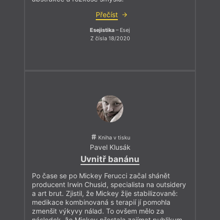
Přečíst
Esejistika
– Esej
Z čísla 18/2020
Kniha v tisku
Pavel Klusák
Uvnitř banánu
Po čase se po Mickey Ferucci začal shánět
producent Irwin Chusid, specialista na outsidery
a art brut. Zjistil, že Mickey žije stabilizovaně:
medikace kombinovaná s terapií jí pomohla
zmenšit výkyvy nálad. To ovšem mělo za
následek, že Mickey přestala zajímat publikum.