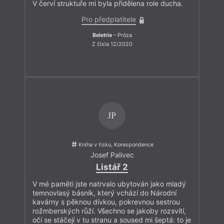
V červí struktuře mi byla přidělena role ducha.
Pro předplatitele
Beletrie
– Próza
Z čísla 12/2020
JP
Kniha v tisku, Korespondence
Josef Palivec
Listář 2
V mé paměti jste natrvalo ubytován jako mladý
temnovlasý básník, který vchází do Národní
kavárny s pěknou dívkou, pokrevnou sestrou
rožmberských růží. Všechno se jakoby rozsvítí,
oči se stáčejí v tu stranu a soused mi šeptá: to je