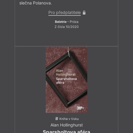
slečna Polanova.
Pro předplatitele
Beletrie
– Próza
Z čísla 10/2020
Kniha v tisku
Alan Hollinghurst
Sparsholtova aféra