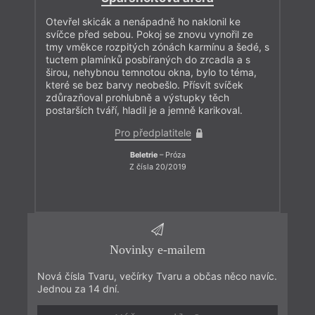
Otevřel skicák a nenápadně ho naklonil ke
svíčce před sebou. Pokoj se znovu vynořil ze
tmy vměkce rozpitých zónách karmínu a šedé, s
tuctem plamínků posbíraných do zrcadla a s
širou, nehybnou temnotou okna, bylo to téma,
které se bez barvy neobešlo. Přísvit svíček
zdůrazňoval prohlubně a výstupky těch
postarších tváří, hladil je a jemně karikoval.
Pro předplatitele
Beletrie
– Próza
Z čísla 20/2019
Novinky e-mailem
Nová čísla Tvaru, večírky Tvaru a občas něco navíc.
Jednou za 14 dní.