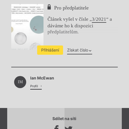
Pro předplatitele
Článek vyšel v čísle „
3/2021
“ a
dáváme ho k dispozici
předplatitelům.
Přihlášení
Získat číslo
Chviličku.
Ian McEwan
Načítá se.
IM
Profil
Sdílet na síti