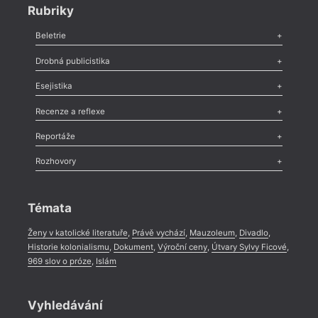
Rubriky
Beletrie
Poezie
,
Próza
,
Dokumenty
,
Drama
,
Celá rubrika
Drobná publicistika
Odlesk
,
Zasláno
,
Nezařazené
,
Novinky v Tvaru
,
Slovo
,
Výročí
,
Esejistika
Nekrolog
,
Glosa
,
Sloupek
,
Pozvánka
,
Literární soutěž
,
Komentář
,
Celá rubrika
Esej
,
Pádlo
,
Úvaha
,
Texty
,
Studie
,
Celá rubrika
Recenze a reflexe
Recenze
,
Dvakrát
,
Horké párky
,
969 slov o próze
,
Reportáže
Méně slov o próze
,
Celá rubrika
Literární zítřky
,
Reportáž
,
Literární život
,
Divadlo
,
Kritický ohlas
,
Rozhovory
Celá rubrika
Rozhovor
,
Anketa
,
Celá rubrika
Témata
Ženy v katolické literatuře
,
Právě vychází
,
Mauzoleum
,
Divadlo
,
Historie kolonialismu
,
Dokument
,
Výroční ceny
,
Útvary Sylvy Ficové
,
969 slov o próze
,
Islám
Vyhledávání