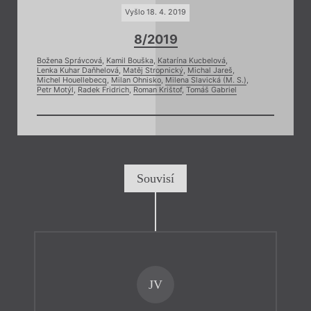
Vyšlo 18. 4. 2019
8/2019
Božena Správcová
,
Kamil Bouška
,
Katarína Kucbelová
,
Lenka Kuhar Daňhelová
,
Matěj Stropnický
,
Michal Jareš
,
Michel Houellebecq
,
Milan Ohnisko
,
Milena Slavická (M. S.)
,
Petr Motýl
,
Radek Fridrich
,
Roman Krištof
,
Tomáš Gabriel
Souvisí
JV