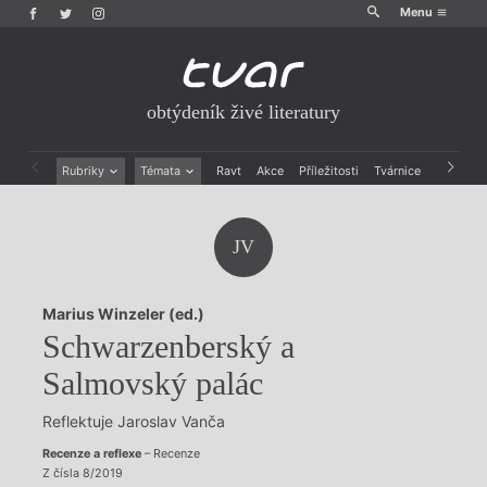
Menu
obtýdeník živé literatury
Rubriky
Témata
Ravt
Akce
Příležitosti
Tvárnice
Archiv
Beletrie
Ženy v katolické literatuře
Drobná publicistika
Právě vychází
JV
Esejistika
Mauzoleum
Recenze a reflexe
Divadlo
Reportáže
Historie kolonialismu
Marius Winzeler (ed.)
Rozhovory
Dokument
Schwarzenberský a
Výroční ceny
Salmovský palác
Reflektuje Jaroslav Vanča
Recenze a reflexe
– Recenze
Z čísla 8/2019