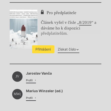
Pro předplatitele
Článek vyšel v čísle „
8/2019
“ a
dáváme ho k dispozici
předplatitelům.
Přihlášení
Získat číslo
Chviličku.
Jaroslav Vanča
Načítá se.
JV
Profil
Marius Winzeler (ed.)
MW(
Profil