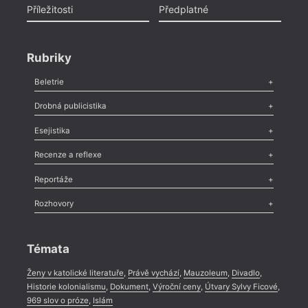
Příležitosti
Předplatné
Rubriky
Beletrie
Poezie
,
Próza
,
Dokumenty
,
Drama
,
Celá rubrika
Drobná publicistika
Odlesk
,
Zasláno
,
Nezařazené
,
Novinky v Tvaru
,
Slovo
,
Výročí
,
Esejistika
Nekrolog
,
Glosa
,
Sloupek
,
Pozvánka
,
Literární soutěž
,
Komentář
,
Celá rubrika
Esej
,
Pádlo
,
Úvaha
,
Texty
,
Studie
,
Celá rubrika
Recenze a reflexe
Recenze
,
Dvakrát
,
Horké párky
,
969 slov o próze
,
Reportáže
Méně slov o próze
,
Celá rubrika
Literární zítřky
,
Reportáž
,
Literární život
,
Divadlo
,
Kritický ohlas
,
Rozhovory
Celá rubrika
Rozhovor
,
Anketa
,
Celá rubrika
Témata
Ženy v katolické literatuře
,
Právě vychází
,
Mauzoleum
,
Divadlo
,
Historie kolonialismu
,
Dokument
,
Výroční ceny
,
Útvary Sylvy Ficové
,
969 slov o próze
,
Islám