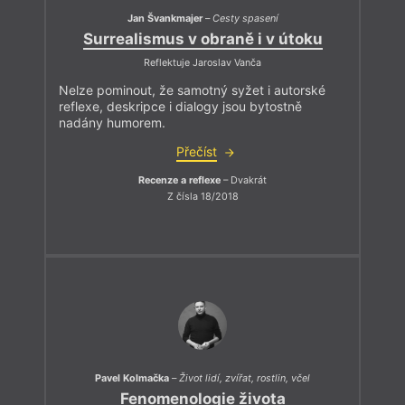
Jan Švankmajer
–
Cesty spasení
Surrealismus v obraně i v útoku
Reflektuje Jaroslav Vanča
Nelze pominout, že samotný syžet i autorské
reflexe, deskripce i dialogy jsou bytostně
nadány humorem.
Přečíst
Recenze a reflexe
– Dvakrát
Z čísla 18/2018
Pavel Kolmačka
–
Život lidí, zvířat, rostlin, včel
Fenomenologie života