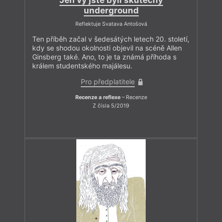
Jen vy jste byli skutečný
underground
Reflektuje Svatava Antošová
Ten příběh začal v šedesátých letech 20. století,
kdy se shodou okolnosti objevil na scéně Allen
Ginsberg také. Ano, to je ta známá příhoda s
králem studentského majálesu.
Pro předplatitele
Recenze a reflexe
– Recenze
Z čísla 5/2019