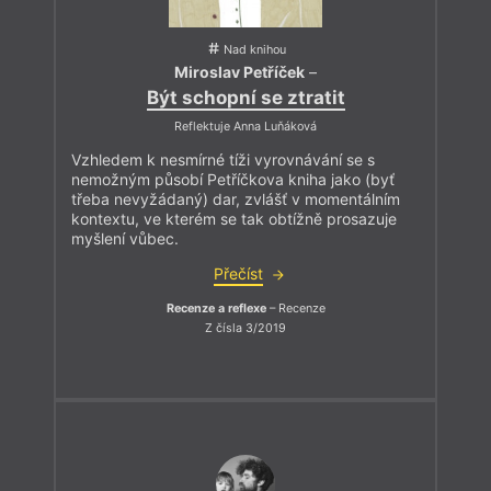
Nad knihou
Miroslav Petříček
–
Být schopní se ztratit
Reflektuje Anna Luňáková
Vzhledem k nesmírné tíži vyrovnávání se s
nemožným působí Petříčkova kniha jako (byť
třeba nevyžádaný) dar, zvlášť v momentálním
kontextu, ve kterém se tak obtížně prosazuje
myšlení vůbec.
Přečíst
Recenze a reflexe
– Recenze
Z čísla 3/2019