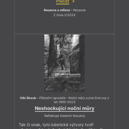
Přečíst
Recenze a reflexe
– Recenze
Z čísla 2/2024
Viki Shock
–
Půlnoční rapsódie – Noční můry a jiné živé sny z
let 1995–2023
Neshockující noční můry
Reflektuje Vladimír Novotný
Tak či onak, tyto básnické výtvory tvoří