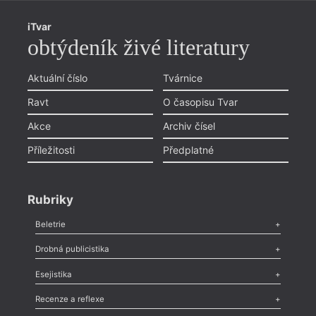
iTvar
obtýdeník živé literatury
Aktuální číslo
Tvárnice
Ravt
O časopisu Tvar
Akce
Archiv čísel
Příležitosti
Předplatné
Rubriky
Beletrie
Poezie
,
Próza
,
Dokumenty
,
Drama
,
Celá rubrika
Drobná publicistika
Odlesk
,
Zasláno
,
Nezařazené
,
Novinky v Tvaru
,
Slovo
,
Výročí
,
Esejistika
Nekrolog
,
Glosa
,
Sloupek
,
Pozvánka
,
Literární soutěž
,
Komentář
,
Celá rubrika
Esej
,
Pádlo
,
Úvaha
,
Texty
,
Studie
,
Celá rubrika
Recenze a reflexe