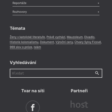
Recenze
,
Dvakrát
,
Horké párky
,
969 slov o próze
,
Reportáže
Méně slov o próze
,
Celá rubrika
Literární zítřky
,
Reportáž
,
Literární život
,
Divadlo
,
Kritický ohlas
,
Rozhovory
Celá rubrika
Rozhovor
,
Anketa
,
Celá rubrika
Témata
Ženy v katolické literatuře
,
Právě vychází
,
Mauzoleum
,
Divadlo
,
Historie kolonialismu
,
Dokument
,
Výroční ceny
,
Útvary Sylvy Ficové
,
969 slov o próze
,
Islám
Vyhledávání
Tvar na síti
Partneři