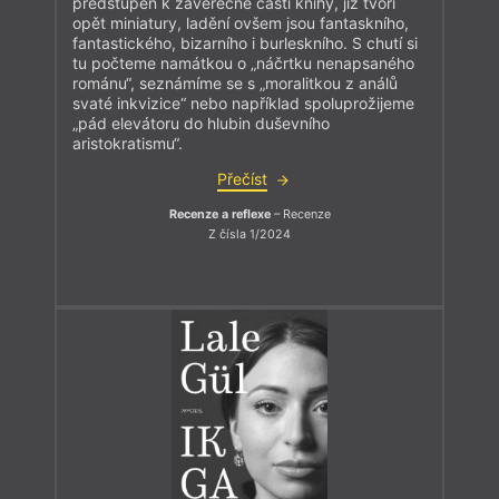
předstupeň k závěrečné části knihy, již tvoří
opět miniatury, ladění ovšem jsou fantaskního,
fantastického, bizarního i burleskního. S chutí si
tu počteme namátkou o „náčrtku nenapsaného
románu“, seznámíme se s „moralitkou z análů
svaté inkvizice“ nebo například spoluprožijeme
„pád elevátoru do hlubin duševního
aristokratismu“.
Přečíst
Recenze a reflexe
– Recenze
Z čísla 1/2024