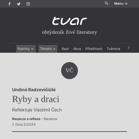
Menu
obtýdeník živé literatury
Rubriky
Témata
Ravt
Akce
Příležitosti
Tvárnice
Archiv
Beletrie
Ženy v katolické literatuře
Drobná publicistika
Právě vychází
VČ
Esejistika
Mauzoleum
Recenze a reflexe
Divadlo
Reportáže
Historie kolonialismu
Undinė Radzevičiūtė
Rozhovory
Dokument
Ryby a draci
Výroční ceny
Reflektuje Vlastimil Čech
Recenze a reflexe
– Recenze
Z čísla 2/2024