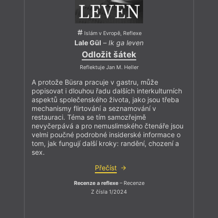
Islám v Evropě, Reflexe
Lale Gül
–
Ik ga leven
Odložit šátek
Reflektuje Jan M. Heller
A protože Büsra pracuje v gastru, může
popisovat i dlouhou řadu dalších interkulturních
aspektů společenského života, jako jsou třeba
mechanismy flirtování a seznamování v
restauraci. Téma se tím samozřejmě
nevyčerpává a pro nemuslimského čtenáře jsou
velmi poučné podrobné insiderské informace o
tom, jak fungují další kroky: randění, chození a
sex.
Přečíst
Recenze a reflexe
– Recenze
Z čísla 1/2024