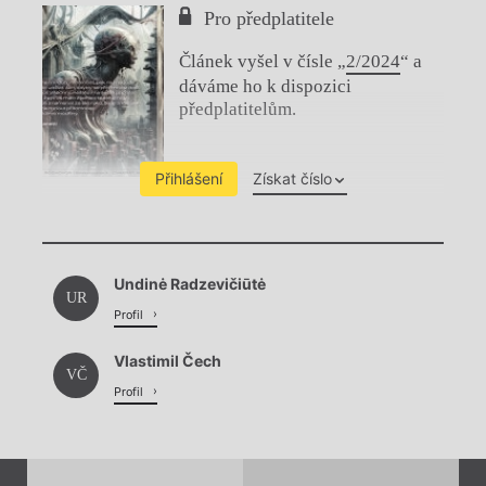
Pro předplatitele
Článek vyšel v čísle „
2/2024
“ a
dáváme ho k dispozici
předplatitelům.
Přihlášení
Získat číslo
Chviličku.
Undinė Radzevičiūtė
Načítá se.
UR
Profil
Vlastimil Čech
VČ
Profil