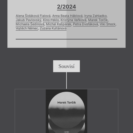
2/2024
Alena Šidáková Fialová
,
Anna Beata Háblová
,
Iryna Zahladko
,
Jakub Pavlovský
,
Kino Peklo
,
Kristýna Vaňková
,
Marek Torčík
,
Michaela Šedinová
,
Michal Kašpárek
,
Petra Dvořáková
,
Viki Shock
,
Vojtěch Němec
,
Zuzana Kultánová
Souvisí