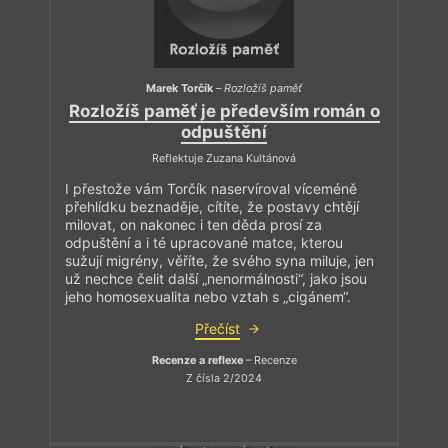
Marek Torčík
–
Rozložíš paměť
Rozložíš paměť je především román o
odpuštění
Reflektuje Zuzana Kultánová
I přestože vám Torčík naservíroval víceméně
přehlídku beznaděje, cítíte, že postavy chtějí
milovat, on nakonec i ten děda prosí za
odpuštění a i té upracované matce, kterou
sužují migrény, věříte, že svého syna miluje, jen
už nechce čelit další „nenormálnosti“, jako jsou
jeho homosexualita nebo vztah s „cigánem“.
Přečíst
Recenze a reflexe
– Recenze
Z čísla 2/2024