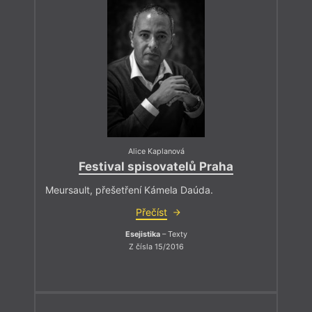
Alice Kaplanová
Festival spisovatelů Praha
Meursault, přešetření Kámela Daúda.
Přečíst
Esejistika
– Texty
Z čísla 15/2016