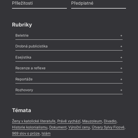
Příležitosti
Předplatné
Rubriky
Beletrie
Poezie
,
Próza
,
Dokumenty
,
Drama
,
Celá rubrika
Drobná publicistika
Odlesk
,
Zasláno
,
Nezařazené
,
Novinky v Tvaru
,
Slovo
,
Výročí
,
Esejistika
Nekrolog
,
Glosa
,
Sloupek
,
Pozvánka
,
Literární soutěž
,
Komentář
,
Celá rubrika
Esej
,
Pádlo
,
Úvaha
,
Texty
,
Studie
,
Celá rubrika
Recenze a reflexe
Recenze
,
Dvakrát
,
Horké párky
,
969 slov o próze
,
Reportáže
Méně slov o próze
,
Celá rubrika
Literární zítřky
,
Reportáž
,
Literární život
,
Divadlo
,
Kritický ohlas
,
Rozhovory
Celá rubrika
Rozhovor
,
Anketa
,
Celá rubrika
Témata
Ženy v katolické literatuře
,
Právě vychází
,
Mauzoleum
,
Divadlo
,
Historie kolonialismu
,
Dokument
,
Výroční ceny
,
Útvary Sylvy Ficové
,
969 slov o próze
,
Islám