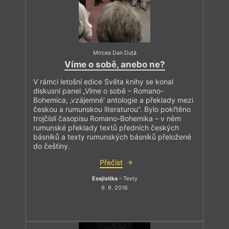
Mircea Dan Duță
Víme o sobě, anebo ne?
V rámci letošní edice Světa knihy se konal
diskusní panel „Víme o sobě – Romano-
Bohemica, ‚vzájemné‘ antologie a překlady mezi
českou a rumunskou literaturou”. Bylo pokřtěno
trojčíslí časopisu Romano-Bohemika – v něm
rumunské překlady textů předních českých
básníků a texty rumunských básníků přeložené
do češtiny.
Přečíst
Esejistika
– Texty
9. 9. 2016