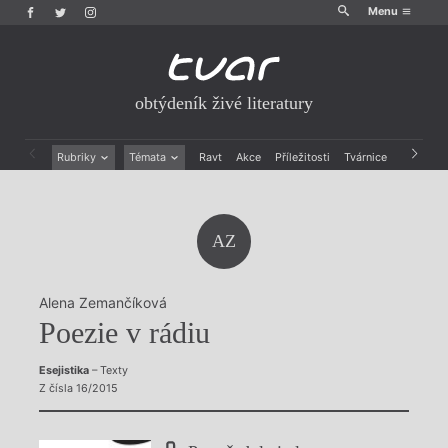
Menu
obtýdeník živé literatury
Rubriky
Témata
Ravt
Akce
Příležitosti
Tvárnice
Archiv
Beletrie
Ženy v katolické literatuře
Drobná publicistika
Právě vychází
Esejistika
Mauzoleum
AZ
Recenze a reflexe
Divadlo
Reportáže
Historie kolonialismu
Rozhovory
Dokument
Alena Zemančíková
Výroční ceny
Poezie v rádiu
Esejistika
– Texty
Z čísla 16/2015