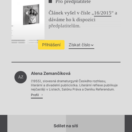
Pro předplatitele
Článek vyšel v čísle „
16/2015
“ a
dáváme ho k dispozici
předplatitelům.
Přihlášení
Získat číslo
Chviličku.
Alena Zemančíková
Načítá se.
AZ
(1955), slovesná dramaturgyně Českého rozhlasu,
literární a divadelní publicistka. Literární reflexe publikuje
nejčastěji v Listech, Salónu Práva a Deníku Referendum.
Profil
Sdílet na síti