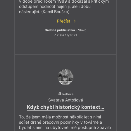
v době před rokem 1989 a dokázal s kritickým
odstupem hodnotit nejen ji, ale i dobu
následující. (Kamil Bouška)
Přečíst
Drobná publicistika
– Slovo
Z čísla 17/2021
Reflexe
Svatava Antošová
Když chybí historický kontext…
To, že jsem měla možnost několik let s nimi
sdílet drsné pracovní podmínky v továrně a
bydlet s nimi na ubytovně, mě postupně zbavilo