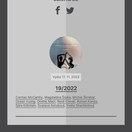
Vyšlo 17. 11. 2022
19/2022
Cormac McCarthy
,
Magdaléna Šipka
,
Michal Škrabal
,
Ocean Vuong
,
Ondřej Macl
,
René Crevel
,
Roman Kanda
,
Sára Köhnlein
,
Svatava Antošová
,
Yveta Shanfeldová