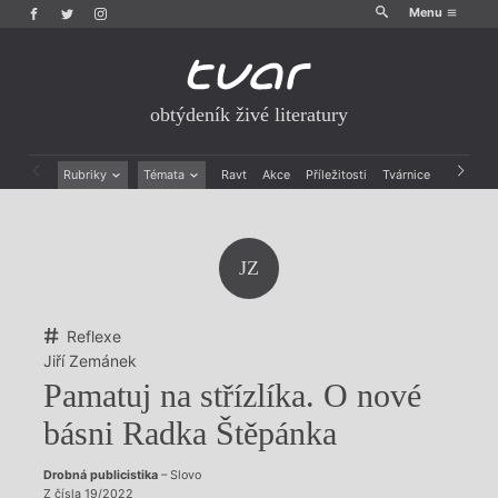
Menu
obtýdeník živé literatury
Rubriky
Témata
Ravt
Akce
Příležitosti
Tvárnice
Archiv
Beletrie
Ženy v katolické literatuře
Drobná publicistika
Právě vychází
Esejistika
Mauzoleum
JZ
Recenze a reflexe
Divadlo
Reportáže
Historie kolonialismu
Rozhovory
Dokument
Reflexe
Výroční ceny
Jiří Zemánek
Pamatuj na střízlíka. O nové
básni Radka Štěpánka
Drobná publicistika
– Slovo
Z čísla 19/2022