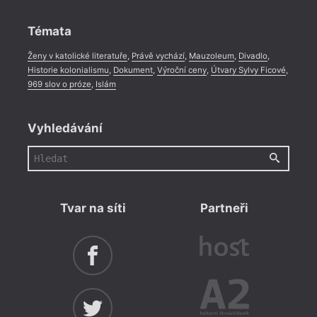
Rozhovor
,
Anketa
,
Celá rubrika
Témata
Ženy v katolické literatuře
,
Právě vychází
,
Mauzoleum
,
Divadlo
,
Historie kolonialismu
,
Dokument
,
Výroční ceny
,
Útvary Sylvy Ficové
,
969 slov o próze
,
Islám
Vyhledávání
Tvar na síti
Partneři