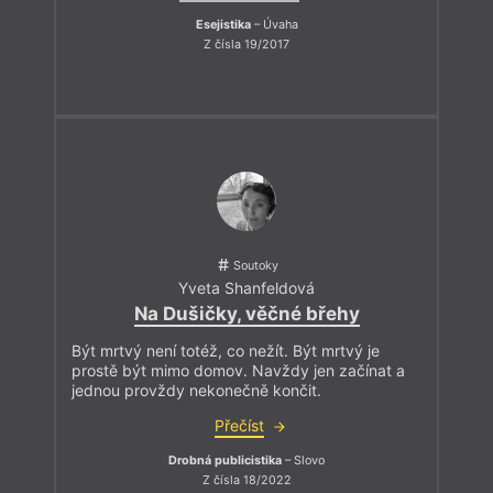
Esejistika
– Úvaha
Z čísla 19/2017
Soutoky
Yveta Shanfeldová
Na Dušičky, věčné břehy
Být mrtvý není totéž, co nežít. Být mrtvý je
prostě být mimo domov. Navždy jen začínat a
jednou provždy nekonečně končit.
Přečíst
Drobná publicistika
– Slovo
Z čísla 18/2022