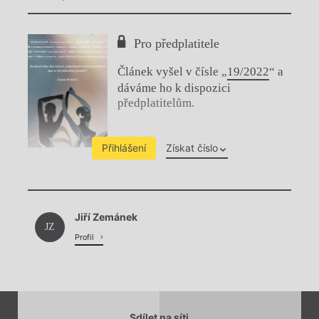
Pro předplatitele
Článek vyšel v čísle „
19/2022
“ a
dáváme ho k dispozici
předplatitelům.
Přihlášení
Získat číslo
Chviličku.
Jiří Zemánek
Načítá se.
JZ
Profil
Sdílet na síti