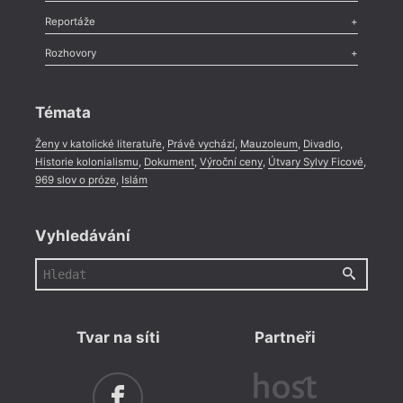
Recenze
,
Dvakrát
,
Horké párky
,
969 slov o próze
,
Reportáže
Méně slov o próze
,
Celá rubrika
Literární zítřky
,
Reportáž
,
Literární život
,
Divadlo
,
Kritický ohlas
,
Rozhovory
Celá rubrika
Rozhovor
,
Anketa
,
Celá rubrika
Témata
Ženy v katolické literatuře
,
Právě vychází
,
Mauzoleum
,
Divadlo
,
Historie kolonialismu
,
Dokument
,
Výroční ceny
,
Útvary Sylvy Ficové
,
969 slov o próze
,
Islám
Vyhledávání
Tvar na síti
Partneři