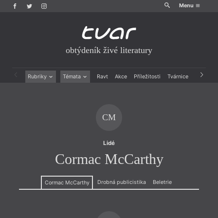
Menu
obtýdeník živé literatury
Rubriky
Témata
Ravt
Akce
Příležitosti
Tvárnice
Archiv
Beletrie
Ženy v katolické literatuře
Drobná publicistika
Právě vychází
Esejistika
Mauzoleum
CM
Recenze a reflexe
Divadlo
Reportáže
Historie kolonialismu
Rozhovory
Dokument
Lidé
Výroční ceny
Cormac McCarthy
Drobná publicistika
Beletrie
Cormac McCarthy