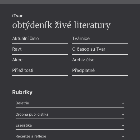
iTvar
obtýdeník živé literatury
Aktuální číslo
Tvárnice
Ravt
O časopisu Tvar
Akce
Archiv čísel
Příležitosti
Předplatné
Rubriky
Beletrie
Poezie
,
Próza
,
Dokumenty
,
Drama
,
Celá rubrika
Drobná publicistika
Odlesk
,
Zasláno
,
Nezařazené
,
Novinky v Tvaru
,
Slovo
,
Výročí
,
Esejistika
Nekrolog
,
Glosa
,
Sloupek
,
Pozvánka
,
Literární soutěž
,
Komentář
,
Celá rubrika
Esej
,
Pádlo
,
Úvaha
,
Texty
,
Studie
,
Celá rubrika
Recenze a reflexe