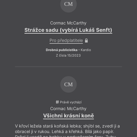
CM
Cormac McCarthy
Strážce sadu (vybírá Lukáš Senft)
Strá
Pro předplatitele
Drobná publicistika
– Kardio
Z čísla 15/2023
CM
Právě vychází
Cormac McCarthy
Všichni krásní koně
V křoví ležela stará koňská lebka; shýbl se, zvedl ji a
obracel ji v rukou. Lehká a křehká. Bílá jako papír.
Držel ji vsedě na bobku v podvečerním šeru. Zuby