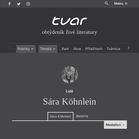
Menu
obtýdeník živé literatury
Rubriky
Témata
Ravt
Akce
Příležitosti
Tvárnice
Archiv
Beletrie
Ženy v katolické literatuře
Drobná publicistika
Právě vychází
Esejistika
Mauzoleum
Recenze a reflexe
Divadlo
Reportáže
Historie kolonialismu
Rozhovory
Dokument
Lidé
Výroční ceny
Sára Köhnlein
Beletrie
Sára Köhnlein
Medailon
Medailon
(2000) žije ve Vídni a v Klatovech, studuje