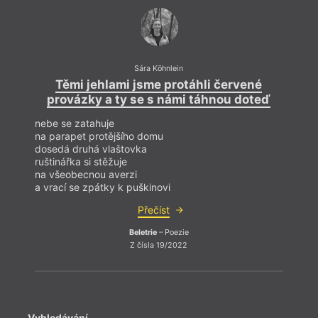
komparatistiku na Vídeňské univerzitě a tvůrčí psaní
na Univerzitě užitého umění ve Vídni. Píše poezii,
prózu a eseje v češtině i němčině. Její texty dosud
vyšly v časopisech
zarte Horizontale
(Německo)
a
Why nICHt?
(Rakousko). Ve volném čase ráda
kromě psaní a čtení chodí do divadla nebo kreslí.
Sára Köhnlein
Těmi jehlami jsme protáhli červené
T
provázky a ty se s námi táhnou doteď
pr
nebe se zatahuje
nebe 
na parapet protějšího domu
na pa
dosedá druhá vlaštovka
dosed
ruštinářka si stěžuje
ruštin
na všeobecnou averzi
na vš
a vrací se zpátky k puškinovi
a vra
Přečíst
Beletrie
– Poezie
Z čísla 19/2022
Vyhledávání