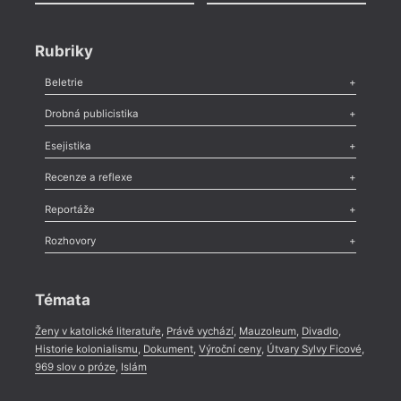
Rubriky
Beletrie
Poezie
,
Próza
,
Dokumenty
,
Drama
,
Celá rubrika
Drobná publicistika
Odlesk
,
Zasláno
,
Nezařazené
,
Novinky v Tvaru
,
Slovo
,
Výročí
,
Esejistika
Nekrolog
,
Glosa
,
Sloupek
,
Pozvánka
,
Literární soutěž
,
Komentář
,
Celá rubrika
Esej
,
Pádlo
,
Úvaha
,
Texty
,
Studie
,
Celá rubrika
Recenze a reflexe
Recenze
,
Dvakrát
,
Horké párky
,
969 slov o próze
,
Reportáže
Méně slov o próze
,
Celá rubrika
Literární zítřky
,
Reportáž
,
Literární život
,
Divadlo
,
Kritický ohlas
,
Rozhovory
Celá rubrika
Rozhovor
,
Anketa
,
Celá rubrika
Témata
Ženy v katolické literatuře
,
Právě vychází
,
Mauzoleum
,
Divadlo
,
Historie kolonialismu
,
Dokument
,
Výroční ceny
,
Útvary Sylvy Ficové
,
969 slov o próze
,
Islám