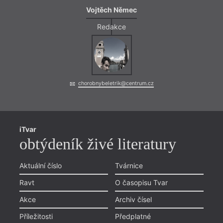
Vojtěch Němec
Redakce
chorobnybeletrik@centrum.cz
iTvar
obtýdeník živé literatury
Aktuální číslo
Tvárnice
Ravt
O časopisu Tvar
Akce
Archiv čísel
Příležitosti
Předplatné