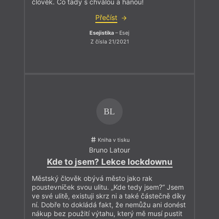
člověk. Co tady s chválou a hanou!
Přečíst
Esejistika
– Esej
Z čísla 21/2021
BL
Kniha v tisku
Bruno Latour
Kde to jsem? Lekce lockdownu
Městský člověk obývá město jako rak
poustevníček svou ulitu. „Kde tedy jsem?“ Jsem
ve své ulitě, existuji skrz ni a také částečně díky
ní. Dobře to dokládá fakt, že nemůžu ani donést
nákup bez použití výtahu, který mě musí pustit