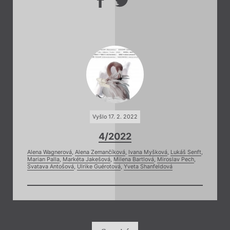
Vyšlo 17. 2. 2022
4/2022
Alena Wagnerová
,
Alena Zemančíková
,
Ivana Myšková
,
Lukáš Senft
,
Marian Palla
,
Markéta Jakešová
,
Milena Bartlová
,
Miroslav Pech
,
Svatava Antošová
,
Ulrike Guérotová
,
Yveta Shanfeldová