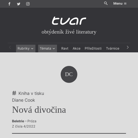
Menu
obtýdeník živé literatury
Rubriky
Témata
Ravt
Akce
Příležitosti
Tvárnice
Archiv
Beletrie
Ženy v katolické literatuře
Drobná publicistika
Právě vychází
Esejistika
Mauzoleum
DC
Recenze a reflexe
Divadlo
Reportáže
Historie kolonialismu
Rozhovory
Dokument
Kniha v tisku
Výroční ceny
Diane Cook
Nová divočina
Beletrie
– Próza
Z čísla 4/2022