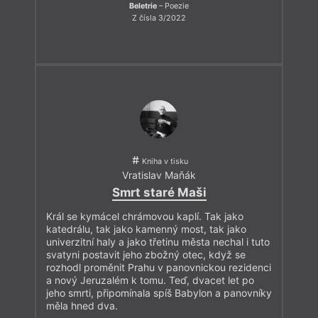
Beletrie
– Poezie
Z čísla 3/2022
Kniha v tisku
Vratislav Maňák
Smrt staré Maši
Král se kymácel chrámovou kaplí. Tak jako
katedrálu, tak jako kamenný most, tak jako
univerzitní haly a jako třetinu města nechal i tuto
svatyni postavit jeho zbožný otec, když se
rozhodl proměnit Prahu v panovnickou rezidenci
a nový Jeruzalém k tomu. Teď, dvacet let po
jeho smrti, připomínala spíš Babylon a panovníky
měla hned dva.