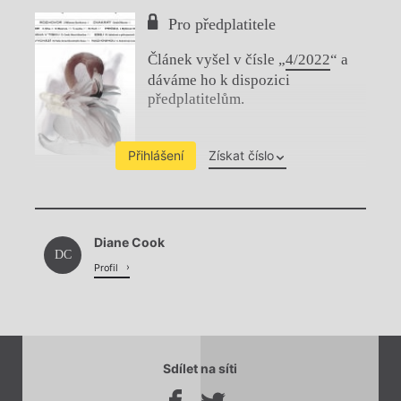
Pro předplatitele
Článek vyšel v čísle „
4/2022
“ a
dáváme ho k dispozici
předplatitelům.
Přihlášení
Získat číslo
Chviličku.
Diane Cook
Načítá se.
DC
Profil
Sdílet na síti