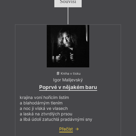
Souvisí
Kniha v tisku
Igor Malijevský
Poprvé v nějakém baru
krajina voní hořícím listím
a blahodárným tlením
a noc ji víská ve vlasech
a laská na ztvrdlých prsou
a líbá údolí zatuchlá pradávnými sny
Přečíst