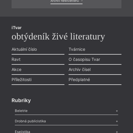
Archiv newsletterů
iTvar
obtýdeník živé literatury
Aktuální číslo
Tvárnice
Ravt
O časopisu Tvar
Akce
Archiv čísel
Příležitosti
Předplatné
Rubriky
Beletrie
Poezie
,
Próza
,
Dokumenty
,
Drama
,
Celá rubrika
Drobná publicistika
Odlesk
,
Zasláno
,
Nezařazené
,
Novinky v Tvaru
,
Slovo
,
Výročí
,
Esejistika