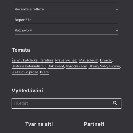
Nekrolog
,
Glosa
,
Sloupek
,
Pozvánka
,
Literární soutěž
,
Komentář
,
Celá rubrika
Esej
,
Pádlo
,
Úvaha
,
Texty
,
Studie
,
Celá rubrika
Recenze a reflexe
Recenze
,
Dvakrát
,
Horké párky
,
969 slov o próze
,
Reportáže
Méně slov o próze
,
Celá rubrika
Literární zítřky
,
Reportáž
,
Literární život
,
Divadlo
,
Kritický ohlas
,
Rozhovory
Celá rubrika
Rozhovor
,
Anketa
,
Celá rubrika
Témata
Ženy v katolické literatuře
,
Právě vychází
,
Mauzoleum
,
Divadlo
,
Historie kolonialismu
,
Dokument
,
Výroční ceny
,
Útvary Sylvy Ficové
,
969 slov o próze
,
Islám
Vyhledávání
Tvar na síti
Partneři