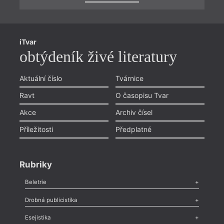
iTvar
obtýdeník živé literatury
Aktuální číslo
Tvárnice
Ravt
O časopisu Tvar
Akce
Archiv čísel
Příležitosti
Předplatné
Rubriky
Beletrie
Poezie
,
Próza
,
Dokumenty
,
Drama
,
Celá rubrika
Drobná publicistika
Odlesk
,
Zasláno
,
Nezařazené
,
Novinky v Tvaru
,
Slovo
,
Výročí
,
Esejistika
Nekrolog
,
Glosa
,
Sloupek
,
Pozvánka
,
Literární soutěž
,