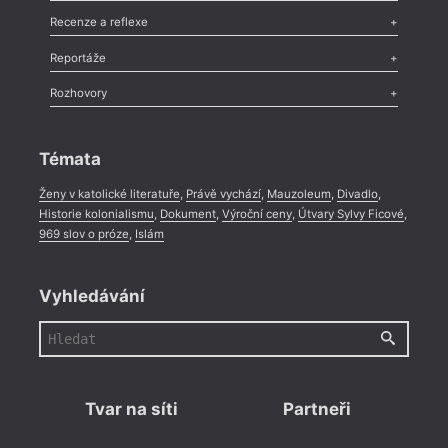
Komentář
,
Celá rubrika
Esej
,
Pádlo
,
Úvaha
,
Texty
,
Studie
,
Celá rubrika
Recenze a reflexe
Recenze
,
Dvakrát
,
Horké párky
,
969 slov o próze
,
Reportáže
Méně slov o próze
,
Celá rubrika
Literární zítřky
,
Reportáž
,
Literární život
,
Divadlo
,
Kritický ohlas
,
Rozhovory
Celá rubrika
Rozhovor
,
Anketa
,
Celá rubrika
Témata
Ženy v katolické literatuře
,
Právě vychází
,
Mauzoleum
,
Divadlo
,
Historie kolonialismu
,
Dokument
,
Výroční ceny
,
Útvary Sylvy Ficové
,
969 slov o próze
,
Islám
Vyhledávání
Tvar na síti
Partneři