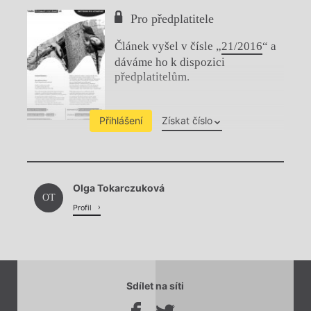
Pro předplatitele
Článek vyšel v čísle „
21/2016
“ a
dáváme ho k dispozici
předplatitelům.
Přihlášení
Získat číslo
Chviličku.
Olga Tokarczuková
Načítá se.
OT
Profil
Sdílet na síti