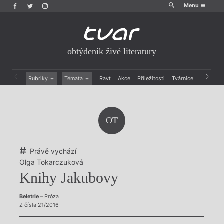
Menu
obtýdeník živé literatury
Rubriky
Témata
Ravt
Akce
Příležitosti
Tvárnice
Archiv
Beletrie
Ženy v katolické literatuře
Drobná publicistika
Právě vychází
Esejistika
Mauzoleum
OT
Recenze a reflexe
Divadlo
Reportáže
Historie kolonialismu
Rozhovory
Dokument
Právě vychází
Výroční ceny
Olga Tokarczuková
Knihy Jakubovy
Beletrie
– Próza
Z čísla 21/2016