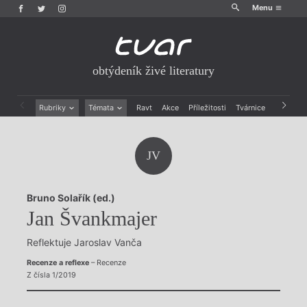
Menu
obtýdeník živé literatury
Rubriky
Témata
Ravt
Akce
Příležitosti
Tvárnice
Archiv
Beletrie
Ženy v katolické literatuře
Drobná publicistika
Právě vychází
JV
Esejistika
Mauzoleum
Recenze a reflexe
Divadlo
Reportáže
Historie kolonialismu
Bruno Solařík (ed.)
Rozhovory
Dokument
Jan Švankmajer
Výroční ceny
Reflektuje Jaroslav Vanča
Recenze a reflexe
– Recenze
Z čísla 1/2019