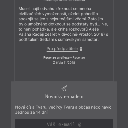
Museli najít odvahu zřeknout se mnoha
civilizačních vymožeností, oželet pohodlí a
spokojit se jen s nejnutnějšími věcmi. Zato jim
bylo umožněno dotknout se podstaty bytí… Ne,
to není pohádka, ale kniha rozhovorů Aleše
Palána Raději zešílet v divočině(Prostor, 2018) s
podtitulem Setkání s šumavskými samotáři.
Pro předplatitele
Recenze a reflexe
– Recenze
Z čísla 11/2018
Novinky e-mailem
Nová čísla Tvaru, večírky Tvaru a občas něco navíc.
Jednou za 14 dní.