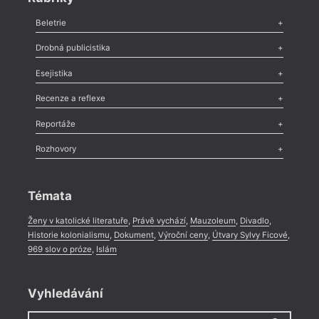
Beletrie
Poezie
,
Próza
,
Dokumenty
,
Drama
,
Celá rubrika
Drobná publicistika
Odlesk
,
Zasláno
,
Nezařazené
,
Novinky v Tvaru
,
Slovo
,
Výročí
,
Esejistika
Nekrolog
,
Glosa
,
Sloupek
,
Pozvánka
,
Literární soutěž
,
Komentář
,
Celá rubrika
Esej
,
Pádlo
,
Úvaha
,
Texty
,
Studie
,
Celá rubrika
Recenze a reflexe
Recenze
,
Dvakrát
,
Horké párky
,
969 slov o próze
,
Reportáže
Méně slov o próze
,
Celá rubrika
Literární zítřky
,
Reportáž
,
Literární život
,
Divadlo
,
Kritický ohlas
,
Rozhovory
Celá rubrika
Rozhovor
,
Anketa
,
Celá rubrika
Témata
Ženy v katolické literatuře
,
Právě vychází
,
Mauzoleum
,
Divadlo
,
Historie kolonialismu
,
Dokument
,
Výroční ceny
,
Útvary Sylvy Ficové
,
969 slov o próze
,
Islám
Vyhledávání