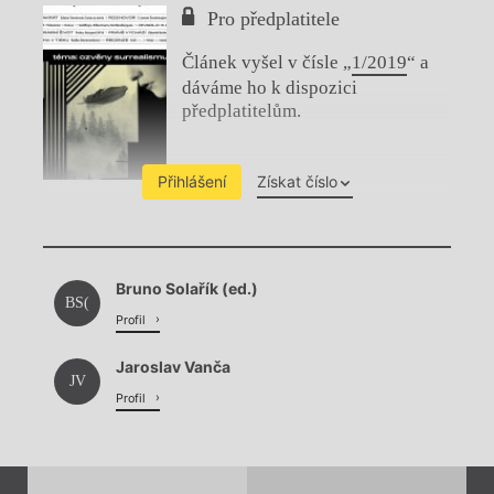
Pro předplatitele
Článek vyšel v čísle „
1/2019
“ a
dáváme ho k dispozici
předplatitelům.
Přihlášení
Získat číslo
Chviličku.
Bruno Solařík (ed.)
Načítá se.
BS(
Profil
Jaroslav Vanča
JV
Profil