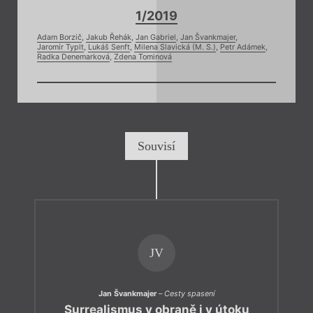
1/2019
Adam Borzič
,
Jakub Řehák
,
Jan Gabriel
,
Jan Švankmajer
,
Jaromír Typlt
,
Lukáš Senft
,
Milena Slavická (M. S.)
,
Petr Adámek
,
Radka Denemarková
,
Zdena Tominová
Souvisí
JV
Jan Švankmajer
–
Cesty spasení
Surrealismus v obraně i v útoku