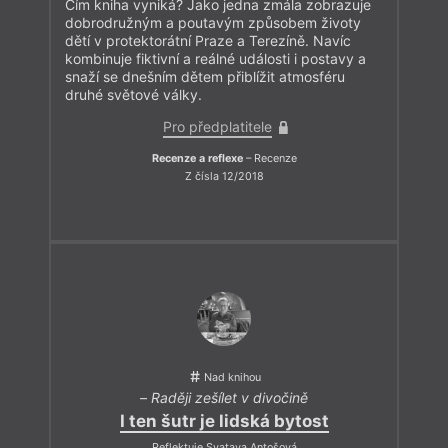
Čím kniha vyniká? Jako jedna zmála zobrazuje
dobrodružným a poutavým způsobem životy
dětí v protektorátní Praze a Terezíně. Navíc
kombinuje fiktivní a reálné události i postavy a
snaží se dnešním dětem přiblížit atmosféru
druhé světové války.
Pro předplatitele
Recenze a reflexe
– Recenze
Z čísla 12/2018
Nad knihou
–
Raději zešílet v divočině
I ten šutr je lidská bytost
Reflektuje Svatava Antošová