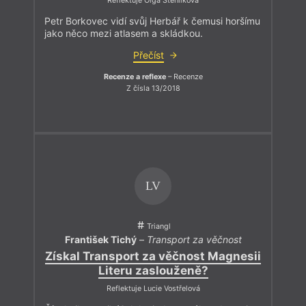
Reflektuje Olga Stehlíková
Petr Borkovec vidí svůj Herbář k čemusi horšímu
jako něco mezi atlasem a skládkou.
Přečíst
Recenze a reflexe
– Recenze
Z čísla 13/2018
LV
Triangl
František Tichý
–
Transport za věčnost
Získal Transport za věčnost Magnesii
Literu zaslouženě?
Reflektuje Lucie Vostřelová