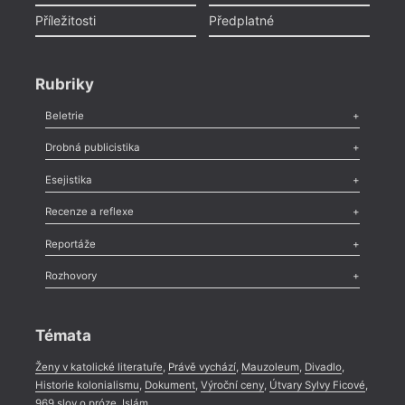
Příležitosti
Předplatné
Rubriky
Beletrie
Poezie
,
Próza
,
Dokumenty
,
Drama
,
Celá rubrika
Drobná publicistika
Odlesk
,
Zasláno
,
Nezařazené
,
Novinky v Tvaru
,
Slovo
,
Výročí
,
Esejistika
Nekrolog
,
Glosa
,
Sloupek
,
Pozvánka
,
Literární soutěž
,
Komentář
,
Celá rubrika
Esej
,
Pádlo
,
Úvaha
,
Texty
,
Studie
,
Celá rubrika
Recenze a reflexe
Recenze
,
Dvakrát
,
Horké párky
,
969 slov o próze
,
Reportáže
Méně slov o próze
,
Celá rubrika
Literární zítřky
,
Reportáž
,
Literární život
,
Divadlo
,
Kritický ohlas
,
Rozhovory
Celá rubrika
Rozhovor
,
Anketa
,
Celá rubrika
Témata
Ženy v katolické literatuře
,
Právě vychází
,
Mauzoleum
,
Divadlo
,
Historie kolonialismu
,
Dokument
,
Výroční ceny
,
Útvary Sylvy Ficové
,
969 slov o próze
,
Islám