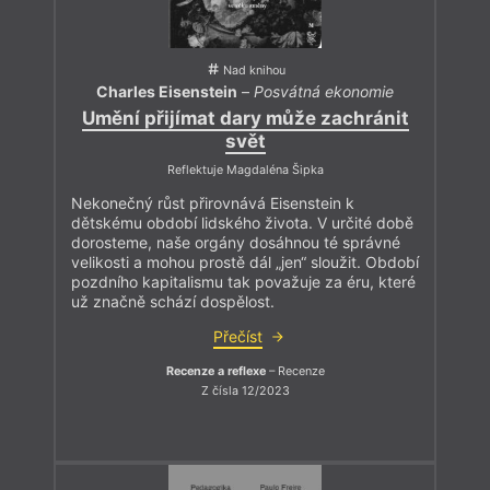
Nad knihou
Charles Eisenstein
–
Posvátná ekonomie
Umění přijímat dary může zachránit
svět
Reflektuje Magdaléna Šipka
Nekonečný růst přirovnává Eisenstein k
dětskému období lidského života. V určité době
dorosteme, naše orgány dosáhnou té správné
velikosti a mohou prostě dál „jen“ sloužit. Období
pozdního kapitalismu tak považuje za éru, které
už značně schází dospělost.
Přečíst
Recenze a reflexe
– Recenze
Z čísla 12/2023