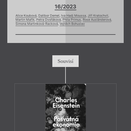
16/2023
Alice Koubová
,
Dalibor Demel
,
Iva Hadj Moussa
,
Jiří Kratochvil
,
Martin Mařík
,
Petra Dvořáková
,
Phila Primus
,
Rose Ausländerová
,
Simona Martínková-Racková
,
Vojtěch Bohuslav
Souvisí