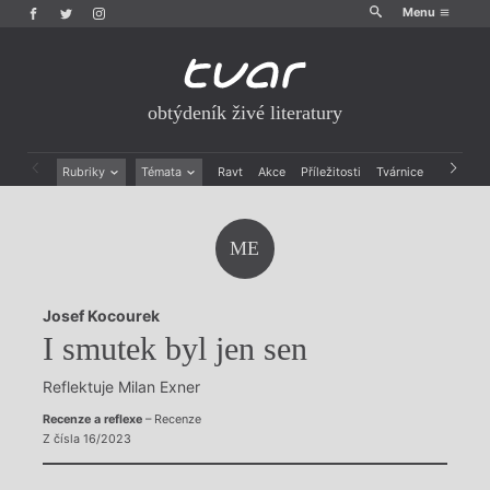
Menu
obtýdeník živé literatury
Rubriky
Témata
Ravt
Akce
Příležitosti
Tvárnice
Archiv
Beletrie
Ženy v katolické literatuře
Drobná publicistika
Právě vychází
ME
Esejistika
Mauzoleum
Recenze a reflexe
Divadlo
Reportáže
Historie kolonialismu
Josef Kocourek
Rozhovory
Dokument
I smutek byl jen sen
Výroční ceny
Reflektuje Milan Exner
Recenze a reflexe
– Recenze
Z čísla 16/2023