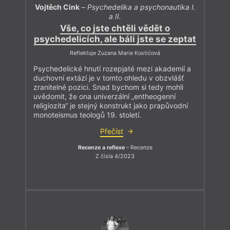
Vojtěch Cink
–
Psychedelika a psychonautika I.
a II.
Vše, co jste chtěli vědět o
psychedelicích, ale báli jste se zeptat
Reflektuje Zuzana Marie Kostićová
Psychedelické hnutí rozepjaté mezi akademií a
duchovní extází je v tomto ohledu v obzvlášť
zranitelné pozici. Snad bychom si tedy mohli
uvědomit, že ona univerzální „entheogenní
religiozita“ je stejný konstrukt jako prapůvodní
monoteismus teologů 19. století.
Přečíst
Recenze a reflexe
– Recenze
Z čísla 4/2023