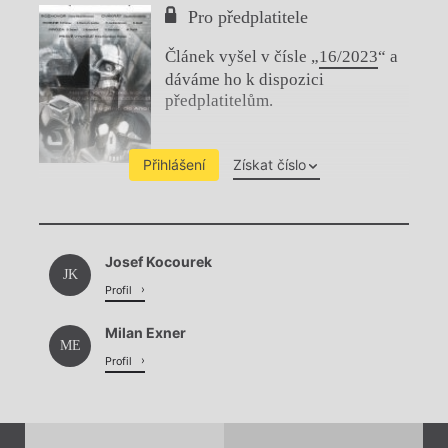
Pro předplatitele
Článek vyšel v čísle „
16/2023
“ a
dáváme ho k dispozici
předplatitelům.
Přihlášení
Získat číslo
Chviličku.
Josef Kocourek
Načítá se.
JK
Profil
Milan Exner
ME
Profil