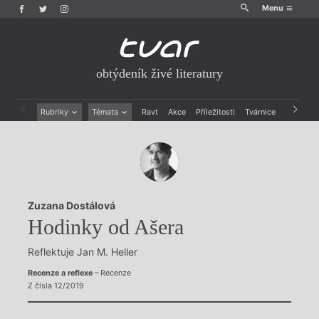
Menu
obtýdeník živé literatury
Rubriky
Témata
Ravt
Akce
Příležitosti
Tvárnice
Archiv
Beletrie
Ženy v katolické literatuře
Drobná publicistika
Právě vychází
Esejistika
Mauzoleum
Recenze a reflexe
Divadlo
Reportáže
Historie kolonialismu
Zuzana Dostálová
Rozhovory
Dokument
Hodinky od Ašera
Výroční ceny
Reflektuje Jan M. Heller
Recenze a reflexe
– Recenze
Z čísla 12/2019