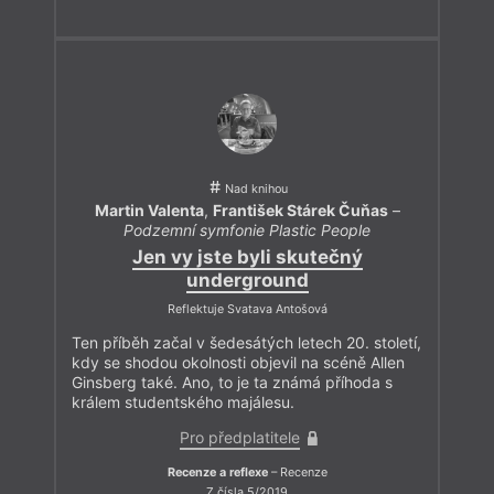
Nad knihou
Martin Valenta
,
František Stárek Čuňas
–
Podzemní symfonie Plastic People
Jen vy jste byli skutečný
underground
Reflektuje Svatava Antošová
Ten příběh začal v šedesátých letech 20. století,
kdy se shodou okolnosti objevil na scéně Allen
Ginsberg také. Ano, to je ta známá příhoda s
králem studentského majálesu.
Pro předplatitele
Recenze a reflexe
– Recenze
Z čísla 5/2019