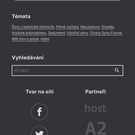
Rozhovor
,
Anketa
,
Celá rubrika
Témata
Ženy v katolické literatuře
,
Právě vychází
,
Mauzoleum
,
Divadlo
,
Historie kolonialismu
,
Dokument
,
Výroční ceny
,
Útvary Sylvy Ficové
,
969 slov o próze
,
Islám
Vyhledávání
Tvar na síti
Partneři