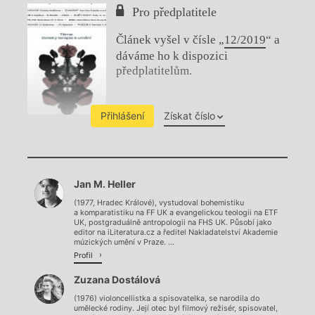
Pro předplatitele
Článek vyšel v čísle „
12/2019
“ a
dáváme ho k dispozici
předplatitelům.
Přihlášení
Získat číslo
Chviličku.
Jan M. Heller
Načítá se.
(1977, Hradec Králové), vystudoval bohemistiku
a komparatistiku na FF UK a evangelickou teologii na ETF
UK, postgraduálně antropologii na FHS UK. Působí jako
editor na iLiteratura.cz a ředitel Nakladatelství Akademie
múzických umění v Praze. ...
Profil
Zuzana Dostálová
(1976) violoncellistka a spisovatelka, se narodila do
umělecké rodiny. Její otec byl filmový režisér, spisovatel,