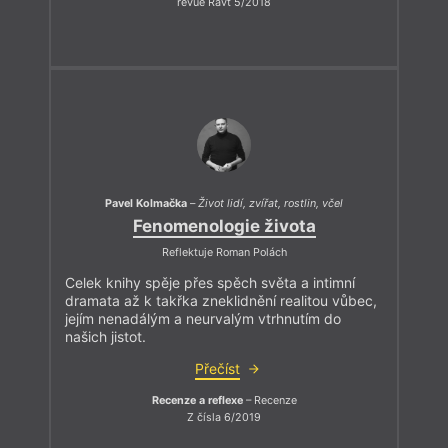
revue Ravt 5/2018
Pavel Kolmačka
–
Život lidí, zvířat, rostlin, včel
Fenomenologie života
Reflektuje Roman Polách
Celek knihy spěje přes spěch světa a intimní
dramata až k takřka zneklidnění realitou vůbec,
jejím nenadálým a neurvalým vtrhnutím do
našich jistot.
Přečíst
Recenze a reflexe
– Recenze
Z čísla 6/2019