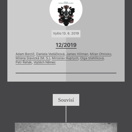
Vyšlo 13. 6. 2019
12/2019
Adam Borzič
,
Daniela Vodáčková
,
James Hillman
,
Milan Ohnisko
,
Milena Slavická (M. S.)
,
Miroslav Huptych
,
Olga Stehlíková
,
Petr Řehák
,
Vojtěch Němec
Souvisí