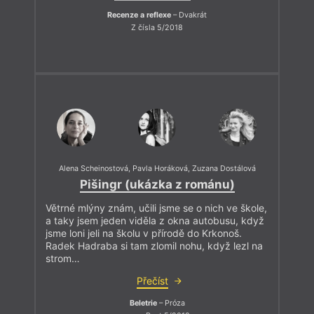
Recenze a reflexe
– Dvakrát
Z čísla 5/2018
Alena Scheinostová
,
Pavla Horáková
,
Zuzana Dostálová
Pišingr (ukázka z románu)
Větrné mlýny znám, učili jsme se o nich ve škole,
a taky jsem jeden viděla z okna autobusu, když
jsme loni jeli na školu v přírodě do Krkonoš.
Radek Hadraba si tam zlomil nohu, když lezl na
strom…
Přečíst
Beletrie
– Próza