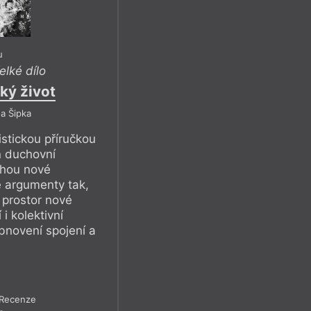
u
elké dílo
ský život
a Šipka
istickou příručkou
n duchovní
nihou nové
é argumenty tak,
 prostor nové
i kolektivní
bnovení spojení a
Recenze