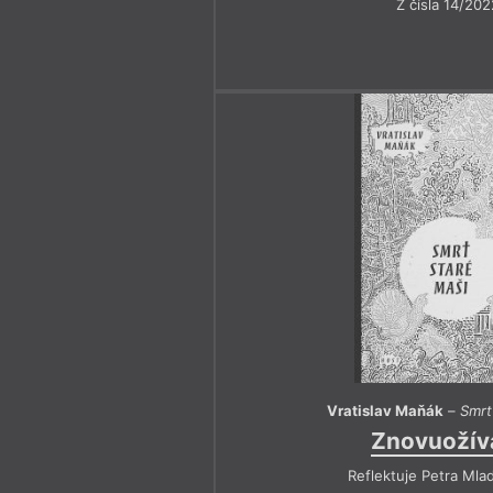
Z čísla 14/202
Vratislav Maňák
–
Smrt
Znovuožív
Reflektuje Petra Mla