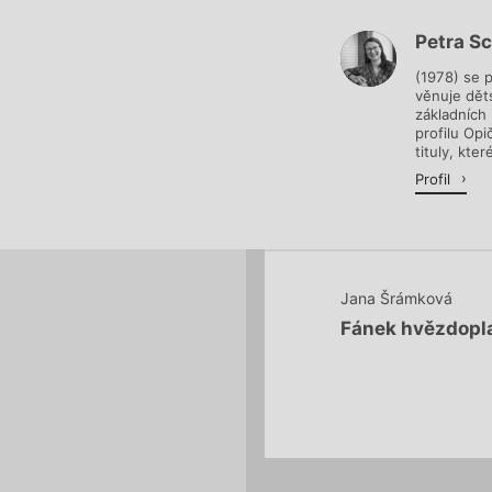
Petra S
Načítá se.
(1978) se 
věnuje děts
základních
profilu Opi
tituly, které
Profil
Jana Šrámková
Fánek hvězdopl