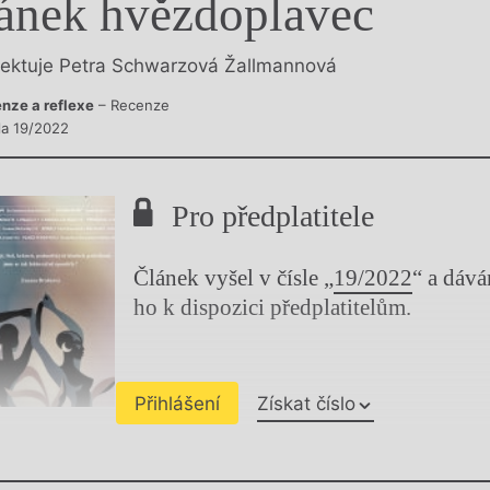
ánek hvězdoplavec
y
lektuje Petra Schwarzová Žallmannová
nze a reflexe
– Recenze
sla 19/2022
Pro předplatitele
Článek vyšel v čísle „
19/2022
“ a dáv
ho k dispozici předplatitelům.
Přihlášení
Získat číslo
Chviličku.