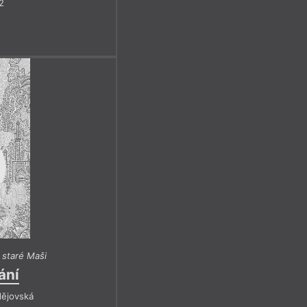
2
 staré Maši
ání
dějovská