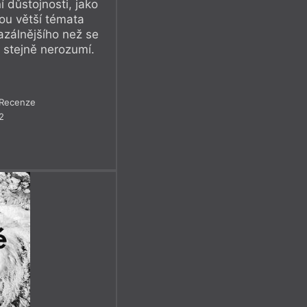
í důstojnosti, jako
sou větší témata
azálnějšího než se
 stejně nerozumí.
Recenze
2