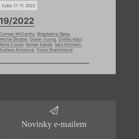
Vyšlo 17. 11. 2022
19/2022
Cormac McCarthy
,
Magdaléna Šipka
,
Michal Škrabal
,
Ocean Vuong
,
Ondřej Macl
,
René Crevel
,
Roman Kanda
,
Sára Köhnlein
,
Svatava Antošová
,
Yveta Shanfeldová
Novinky e-mailem