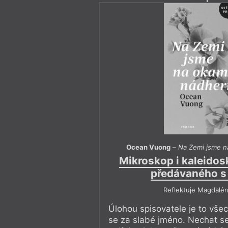
Ocean Vuong
–
Na Zemi jsme n
Mikroskop i kaleido
předávaného s
Reflektuje Magdalén
Úlohou spisovatele je to všec
se za slabé jméno. Nechat se