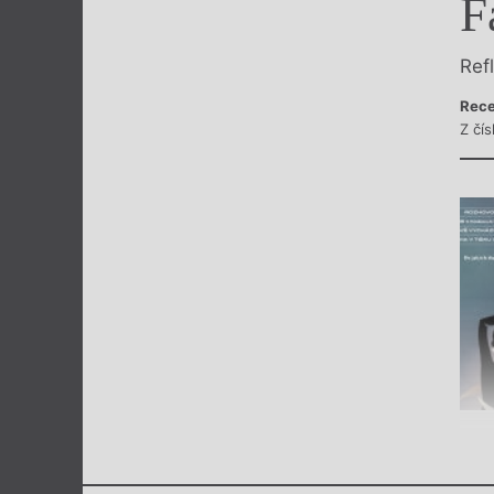
F
Výroční cen
Ref
Rece
Z čí