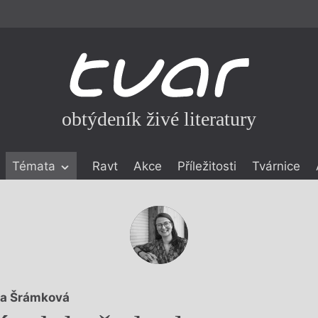
obtýdeník živé literatury
Témata
Ravt
Akce
Příležitosti
Tvárnice
ické literatuře
icistika
zí
eflexe
onialismu
a Šrámková