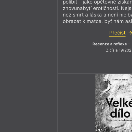
políbit – jako opětovné získán
znovunabytí erotičnosti. Nej
než smrt a láska a není nic b
obracet k matce, byť nám asi
Přečíst
Recenze a reflexe
– 
Z čísla 19/202