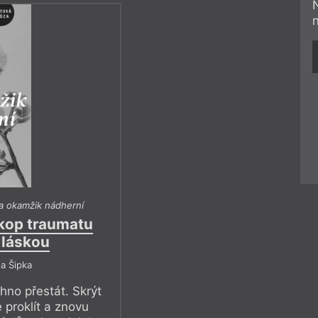
a okamžik nádherní
skop traumatu
 láskou
a Šipka
hno přestát. Skrýt
 proklít a znovu