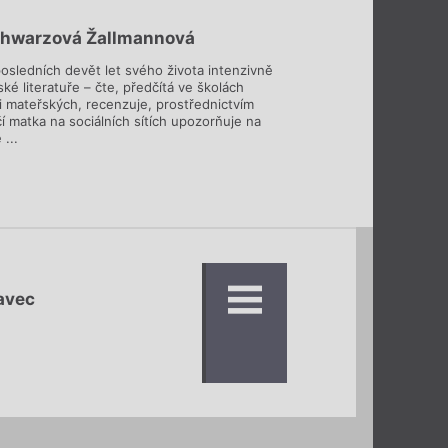
chwarzová Žallmannová
posledních devět let svého života intenzivně
ké literatuře – čte, předčítá ve školách
 i mateřských, recenzuje, prostřednictvím
čí matka na sociálních sítích upozorňuje na
 ...
avec