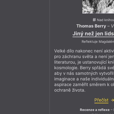
Nad kniho
Thomas Berry
–
V
Jiný než jen lid
Reflektuje Magdalén
Velké dílo nakonec není aktiv
pro záchranu světa a není je
literaturou, je ustanovující k
kosmologie. Berry spřádá sv
aby v nás samotných vytvořil
imaginace a naše individuální 
aspirace zaměřit směrem k o
ochraně života.
Přečíst
Recenze a reflexe
– 