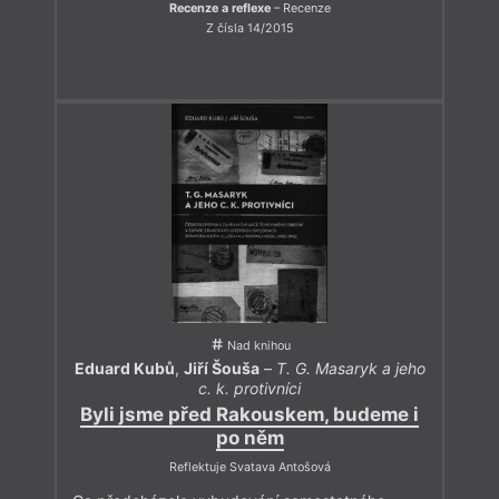
Recenze a reflexe
– Recenze
Z čísla 14/2015
Nad knihou
Eduard Kubů
,
Jiří Šouša
–
T. G. Masaryk a jeho
c. k. protivníci
Byli jsme před Rakouskem, budeme i
po něm
Reflektuje Svatava Antošová