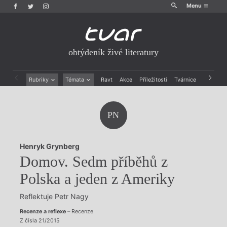
Menu
obtýdeník živé literatury
Rubriky
Témata
Ravt
Akce
Příležitosti
Tvárnice
Archiv
Beletrie
Ženy v katolické literatuře
Drobná publicistika
Právě vychází
PN
Esejistika
Mauzoleum
Recenze a reflexe
Divadlo
Reportáže
Historie kolonialismu
Henryk Grynberg
Rozhovory
Dokument
Domov. Sedm příběhů z
Výroční ceny
Polska a jeden z Ameriky
Reflektuje Petr Nagy
Recenze a reflexe
– Recenze
Z čísla 21/2015