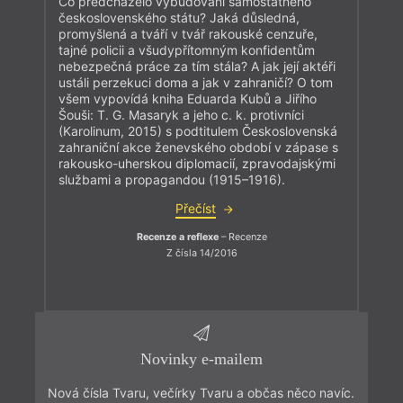
Co předcházelo vybudování samostatného
československého státu? Jaká důsledná,
promyšlená a tváří v tvář rakouské cenzuře,
tajné policii a všudypřítomným konfidentům
nebezpečná práce za tím stála? A jak její aktéři
ustáli perzekuci doma a jak v zahraničí? O tom
všem vypovídá kniha Eduarda Kubů a Jiřího
Šouši: T. G. Masaryk a jeho c. k. protivníci
(Karolinum, 2015) s podtitulem Československá
zahraniční akce ženevského období v zápase s
rakousko-uherskou diplomacií, zpravodajskými
službami a propagandou (1915–1916).
Přečíst
Recenze a reflexe
– Recenze
Z čísla 14/2016
Novinky e-mailem
Nová čísla Tvaru, večírky Tvaru a občas něco navíc.