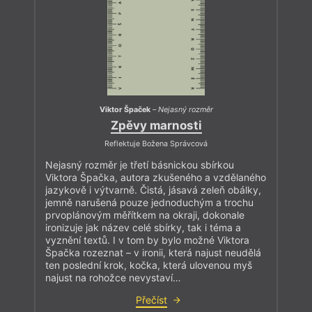
Viktor Špaček
–
Nejasný rozměr
Zpěvy marnosti
Reflektuje Božena Správcová
Nejasný rozměr je třetí básnickou sbírkou
Viktora Špačka, autora zkušeného a vzdělaného
jazykově i výtvarně. Čistá, jásavá zeleň obálky,
jemně narušená pouze jednoduchým a trochu
prvoplánovým měřítkem na okraji, dokonale
ironizuje jak název celé sbírky, tak i téma a
vyznění textů. I v tom by bylo možné Viktora
Špačka rozeznat – v ironii, která najust neudělá
ten poslední krok, kočka, která ulovenou myš
najust na rohožce nevystaví…
Přečíst