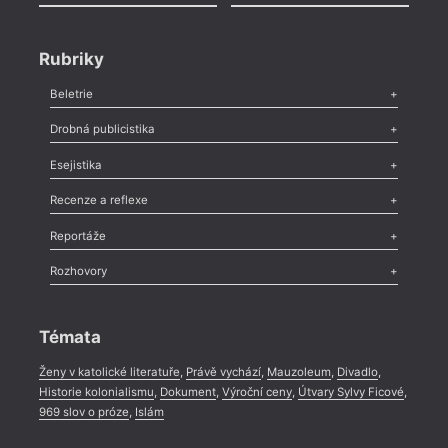
Rubriky
Beletrie
Poezie
,
Próza
,
Dokumenty
,
Drama
,
Celá rubrika
Drobná publicistika
Odlesk
,
Zasláno
,
Nezařazené
,
Novinky v Tvaru
,
Slovo
,
Výročí
,
Esejistika
Nekrolog
,
Glosa
,
Sloupek
,
Pozvánka
,
Literární soutěž
,
Komentář
,
Celá rubrika
Esej
,
Pádlo
,
Úvaha
,
Texty
,
Studie
,
Celá rubrika
Recenze a reflexe
Recenze
,
Dvakrát
,
Horké párky
,
969 slov o próze
,
Reportáže
Méně slov o próze
,
Celá rubrika
Literární zítřky
,
Reportáž
,
Literární život
,
Divadlo
,
Kritický ohlas
,
Rozhovory
Celá rubrika
Rozhovor
,
Anketa
,
Celá rubrika
Témata
Ženy v katolické literatuře
,
Právě vychází
,
Mauzoleum
,
Divadlo
,
Historie kolonialismu
,
Dokument
,
Výroční ceny
,
Útvary Sylvy Ficové
,
969 slov o próze
,
Islám