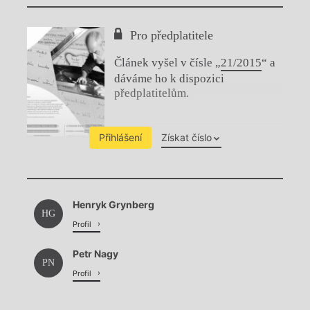
Pro předplatitele
Článek vyšel v čísle „
21/2015
“ a
dáváme ho k dispozici
předplatitelům.
Přihlášení
Získat číslo
Chviličku.
Henryk Grynberg
Načítá se.
HG
Profil
Petr Nagy
PN
Profil