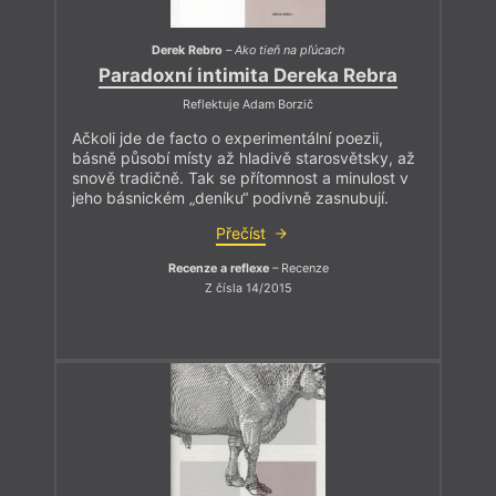
Derek Rebro
–
Ako tieň na pľúcach
Paradoxní intimita Dereka Rebra
Reflektuje Adam Borzič
Ačkoli jde de facto o experimentální poezii,
básně působí místy až hladivě starosvětsky, až
snově tradičně. Tak se přítomnost a minulost v
jeho básnickém „deníku“ podivně zasnubují.
Přečíst
Recenze a reflexe
– Recenze
Z čísla 14/2015