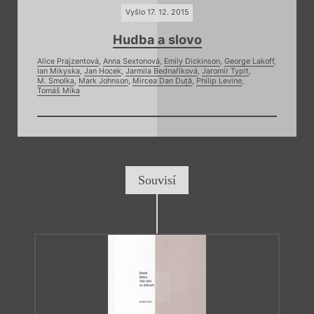
Vyšlo 17. 12. 2015
Hudba a slovo
Alice Prajzentová
,
Anna Sextonová
,
Emily Dickinson
,
George Lakoff
,
Ian Mikyska
,
Jan Hocek
,
Jarmila Bednaříková
,
Jaromír Typlt
,
M. Smolka
,
Mark Johnson
,
Mircea Dan Duță
,
Philip Levine
,
Tomáš Míka
Souvisí