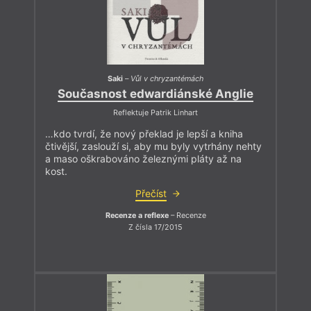
Saki
–
Vůl v chryzantémách
Současnost edwardiánské Anglie
Reflektuje Patrik Linhart
…kdo tvrdí, že nový překlad je lepší a kniha
čtivější, zaslouží si, aby mu byly vytrhány nehty
a maso oškrabováno železnými pláty až na
kost.
Přečíst
Recenze a reflexe
– Recenze
Z čísla 17/2015