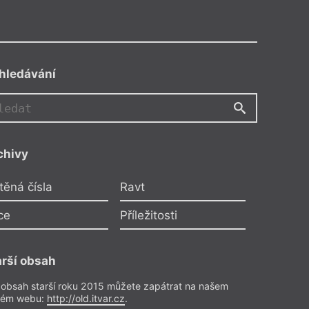
hledávání
PN
chivy
enryk Grynberg
těná čísla
Ravt
říběhů z Polska a jeden z
Ameriky
ce
Příležitosti
lektuje Petr Nagy
o předplatitele
arší obsah
ze a reflexe
– Recenze
 obsah starší roku 2015 můžete zapátrat na našem
Z čísla 21/2015
rém webu:
http://old.itvar.cz
.