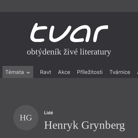
obtýdeník živé literatury
Témata
Ravt
Akce
Příležitosti
Tvárnice
ické literatuře
icistika
zí
Lidé
eflexe
HG
Henryk Grynberg
onialismu