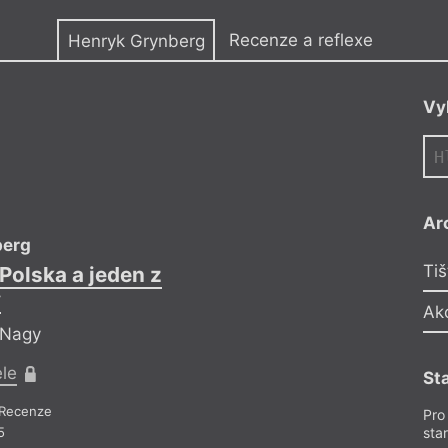
y
Recenze a reflexe
Henryk Grynberg
Vy
Ar
berg
H
Tiš
Polska a jeden z
Domov. Sedm p
y
Ak
 Nagy
Ref
ele
Pr
St
Recenze
Recen
Pro
5
sta