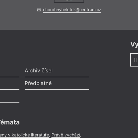
chorobnybeletrik@centrum.cz
Vy
Archiv čísel
Předplatné
Témata
eny v katolické literatuře
,
Právě vychází
,