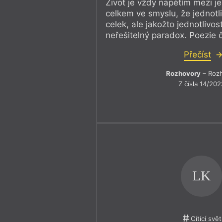
Život je vždy napětím mezi je
celkem ve smyslu, že jednotli
celek, ale jakožto jednotlivos
neřešitelný paradox. Poezie č
Přečíst
Rozhovory
– Roz
Z čísla 14/202
LK
Cítící svět