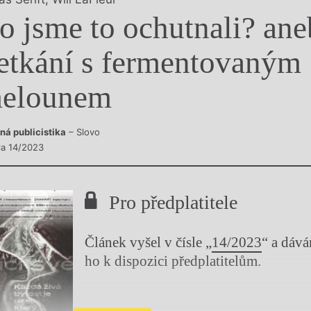
y
o jsme to ochutnali? ane
etkání s fermentovaným
elounem
ná publicistika
– Slovo
sla 14/2023
Pro předplatitele
Článek vyšel v čísle „
14/2023
“ a dáv
ho k dispozici předplatitelům.