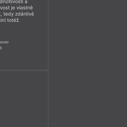
dnotlivostí a
vost je vlastně
t, tedy zdánlivě
iní totéž.
hovor
3