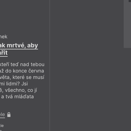
nek
ak mrtvé, aby
řít
 kteří teď nad tebou
až do konce června
ěta, které se musí
mi lidmi? Jsi
ě, všechno, co jí
 a tvá mláďata
ele
ie