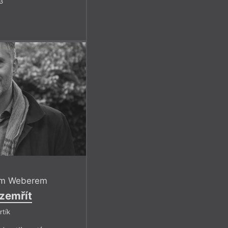
3
em Weberem
zemřít
rtík