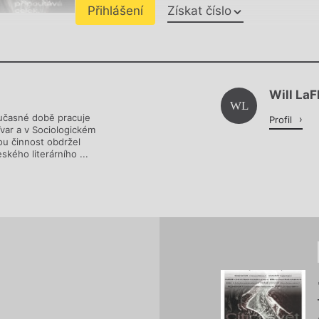
Přihlášení
Získat číslo
Chviličku.
Will LaF
Načítá se.
WL
oučasné době pracuje
Profil
Tvar a v Sociologickém
ou činnost obdržel
kého literárního ...