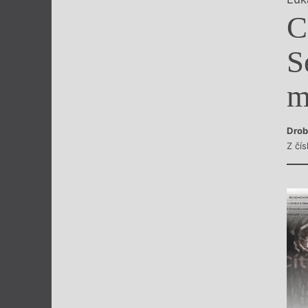
Výroční cen
C
S
m
Drob
Z čí