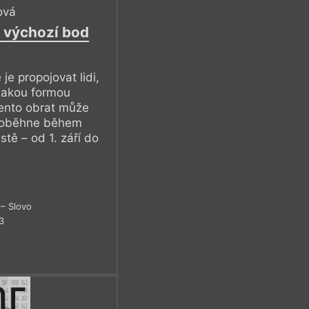
ová
o výchozí bod
e propojovat lidi,
nějakou formou
Tento obrat může
proběhne během
tě – od 1. září do
– Slovo
3