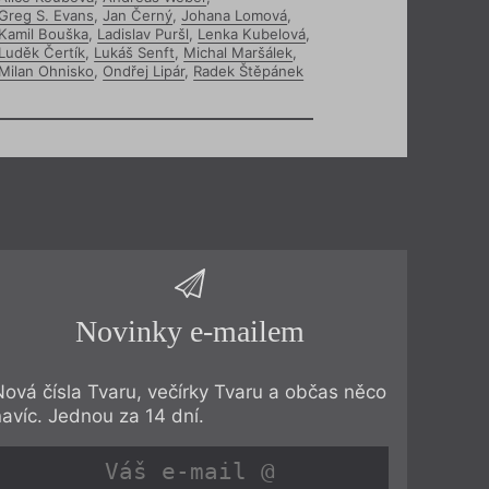
Greg S. Evans
,
Jan Černý
,
Johana Lomová
,
Kamil Bouška
,
Ladislav Puršl
,
Lenka Kubelová
,
Luděk Čertík
,
Lukáš Senft
,
Michal Maršálek
,
Milan Ohnisko
,
Ondřej Lipár
,
Radek Štěpánek
Novinky e-mailem
Nová čísla Tvaru, večírky Tvaru a občas něco
navíc. Jednou za 14 dní.