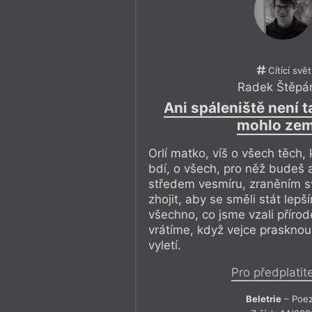
Cítící svět
Radek Štěpá
Ani spáleniště není t
mohlo zem
Orlí matko, víš o všech těch,
bdí, o všech, pro něž budeš 
středem vesmíru, zraněním sv
zhojit, aby se směli stát lepší
všechno, co jsme vzali přírod
vrátíme, když vejce prasknou
vyletí.
Pro předplatit
Beletrie
– Poez