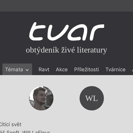
obtýdeník živé literatury
Témata
Ravt
Akce
Příležitosti
Tvárnice
ické literatuře
icistika
zí
WL
eflexe
onialismu
Cítící svět
áš Senft
,
Will LaFleur