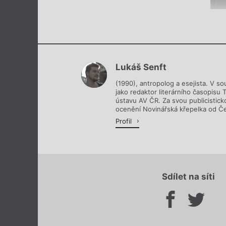
Lukáš Senft
(1990), antropolog a esejista. V s
jako redaktor literárního časopisu 
ústavu AV ČR. Za svou publicistick
ocenění Novinářská křepelka od Čes
Profil
Sdílet na síti