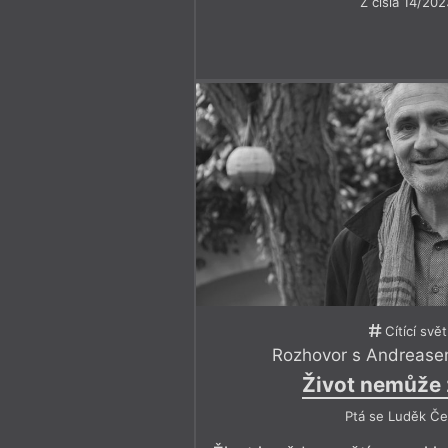
Z čísla 14/202
Cítící svět
Rozhovor s Andreas
Život nemůže 
Ptá se Luděk Če