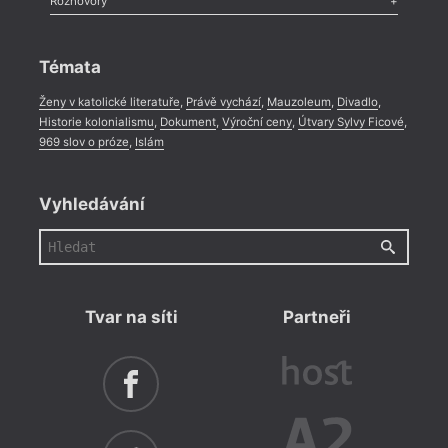
Rozhovory
Celá rubrika
Rozhovor
,
Anketa
,
Celá rubrika
Témata
Ženy v katolické literatuře
,
Právě vychází
,
Mauzoleum
,
Divadlo
,
Historie kolonialismu
,
Dokument
,
Výroční ceny
,
Útvary Sylvy Ficové
,
969 slov o próze
,
Islám
Vyhledávání
Tvar na síti
Partneři