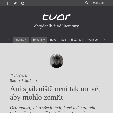
Menu
obtýdeník živé literatury
Rubriky
Témata
Ravt
Akce
Příležitosti
Tvárnice
Archiv
Beletrie
Ženy v katolické literatuře
Drobná publicistika
Právě vychází
Esejistika
Mauzoleum
Recenze a reflexe
Divadlo
Reportáže
Historie kolonialismu
Rozhovory
Dokument
Cítící svět
Výroční ceny
Radek Štěpánek
Ani spáleniště není tak mrtvé,
aby mohlo zemřít
Orlí matko, víš o všech těch, kteří teď nad tebou