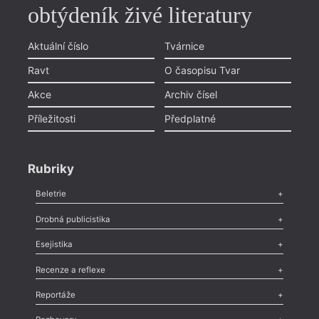
obtýdeník živé literatury
Aktuální číslo
Tvárnice
Ravt
O časopisu Tvar
Akce
Archiv čísel
Příležitosti
Předplatné
Rubriky
Beletrie
Poezie
,
Próza
,
Dokumenty
,
Drama
,
Celá rubrika
Drobná publicistika
Odlesk
,
Zasláno
,
Nezařazené
,
Novinky v Tvaru
,
Slovo
,
Výročí
,
Esejistika
Nekrolog
,
Glosa
,
Sloupek
,
Pozvánka
,
Literární soutěž
,
Komentář
,
Celá rubrika
Esej
,
Pádlo
,
Úvaha
,
Texty
,
Studie
,
Celá rubrika
Recenze a reflexe
Recenze
,
Dvakrát
,
Horké párky
,
969 slov o próze
,
Reportáže
Méně slov o próze
,
Celá rubrika
Literární zítřky
,
Reportáž
,
Literární život
,
Divadlo
,
Kritický ohlas
,