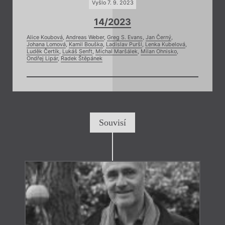
Vyšlo 7. 9. 2023
14/2023
Alice Koubová
,
Andreas Weber
,
Greg S. Evans
,
Jan Černý
,
Johana Lomová
,
Kamil Bouška
,
Ladislav Puršl
,
Lenka Kubelová
,
Luděk Čertík
,
Lukáš Senft
,
Michal Maršálek
,
Milan Ohnisko
,
Ondřej Lipár
,
Radek Štěpánek
Souvisí