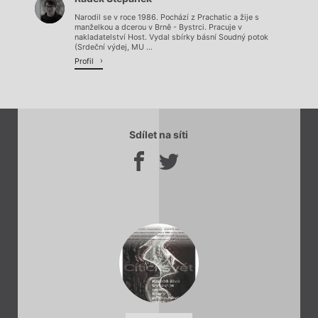
Načítá se.
Narodil se v roce 1986. Pochází z Prachatic a žije s
manželkou a dcerou v Brně - Bystrci. Pracuje v
nakladatelství Host. Vydal sbírky básní Soudný potok
(Srdeční výdej, MU ...
Profil
Sdílet na síti