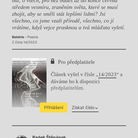
bdí, o všech, pro něž budeš až do konce června
středem vesmíru, zraněním světa, které se musí
zhojit, aby se směli stát lepšími lidmi? Jsi
všechno, co jsme vzali přírodě, všechno, co jí
vrátíme, když vejce prasknou a tvá mláďata vyletí.
Beletrie
– Poezie
Z čísla 14/2023
Pro předplatitele
Článek vyšel v čísle „
14/2023
“ a
dáváme ho k dispozici
předplatitelům.
Přihlášení
Získat číslo
Chviličku.
Radek Štěpánek