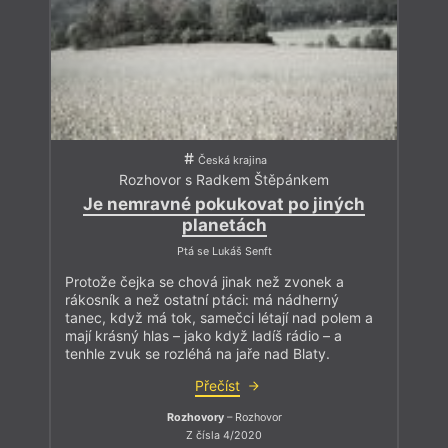
Česká krajina
Rozhovor s Radkem Štěpánkem
Je nemravné pokukovat po jiných
planetách
Ptá se Lukáš Senft
Protože čejka se chová jinak než zvonek a
rákosník a než ostatní ptáci: má nádherný
tanec, když má tok, samečci létají nad polem a
mají krásný hlas – jako když ladíš rádio – a
tenhle zvuk se rozléhá na jaře nad Blaty.
Přečíst
Rozhovory
– Rozhovor
Z čísla 4/2020