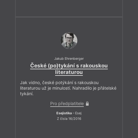
Jakub Ehrenberger
České (po)tykání s rakouskou
literaturou
Jak vidno, české potýkání s rakouskou
literaturou už je minulostí. Nahradilo je přátelské
tykání.
Pro předplatitele
Esejistika
– Esej
Z čísla 16/2016