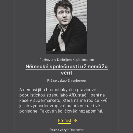
Rozhovor s Dmitrijem Kapitelmanem
Německé společnosti už nemůžu
věřit
Ptá se Jakub Ehrenberger
A nemusí jít o hromotluky či o pravicově
populistickou stranu jako AfD, stačí i paní na
kase v supermarketu, která na mé rodiče kvůli
jejich východoevropskému přízvuku křivě
pohlédne. Takové věci člověk nezapomíná.
Přečíst
Rozhovory
– Rozhovor