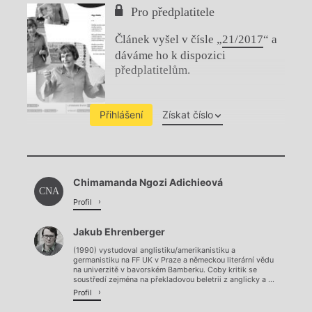
Pro předplatitele
Článek vyšel v čísle „
21/2017
“ a
dáváme ho k dispozici
předplatitelům.
Přihlášení
Získat číslo
Chviličku.
Chimamanda Ngozi Adichieová
Načítá se.
CNA
Profil
Jakub Ehrenberger
(1990) vystudoval anglistiku/amerikanistiku a
germanistiku na FF UK v Praze a německou literární vědu
na univerzitě v bavorském Bamberku. Coby kritik se
soustředí zejména na překladovou beletrii z anglicky a ...
Profil