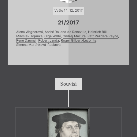
Vyšlo 14. 12. 2017
21/2017
Alena Wagnerová
,
André Rolland de Reneville
,
Heinrich Böll
,
Miloslav Topinka
,
Olga Walló
,
Ondřej Macura
,
Petr Pazdera Payne
,
René Daumal
,
Robert Janda
,
Roger Gilbert-Lecomte
,
Simona Martínková-Racková
Souvisí