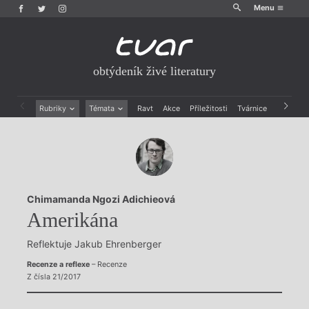
Menu
obtýdeník živé literatury
Rubriky
Témata
Ravt
Akce
Příležitosti
Tvárnice
Archiv
Beletrie
Ženy v katolické literatuře
Drobná publicistika
Právě vychází
Esejistika
Mauzoleum
Recenze a reflexe
Divadlo
Reportáže
Historie kolonialismu
Chimamanda Ngozi Adichieová
Rozhovory
Dokument
Amerikána
Výroční ceny
Reflektuje Jakub Ehrenberger
Recenze a reflexe
– Recenze
Z čísla 21/2017