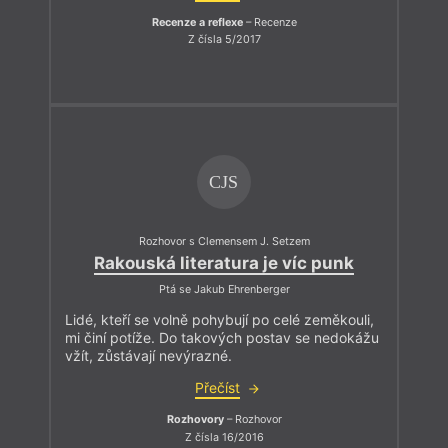
Recenze a reflexe
– Recenze
Z čísla 5/2017
CJS
Rozhovor s Clemensem J. Setzem
Rakouská literatura je víc punk
Ptá se Jakub Ehrenberger
Lidé, kteří se volně pohybují po celé zeměkouli,
mi činí potíže. Do takových postav se nedokážu
vžít, zůstávají nevýrazné.
Přečíst
Rozhovory
– Rozhovor
Z čísla 16/2016