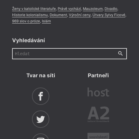
Ženy v katolické literatuře
,
Právě vychází
,
Mauzoleum
,
Divadlo
,
Historie kolonialismu
,
Dokument
,
Výroční ceny
,
Útvary Sylvy Ficové
,
969 slov o próze
,
Islám
Vyhledávání
Tvar na síti
Partneři