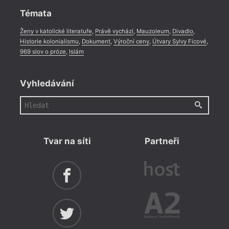
Témata
Ženy v katolické literatuře
,
Právě vychází
,
Mauzoleum
,
Divadlo
,
Historie kolonialismu
,
Dokument
,
Výroční ceny
,
Útvary Sylvy Ficové
,
969 slov o próze
,
Islám
Vyhledávání
Tvar na síti
Partneři