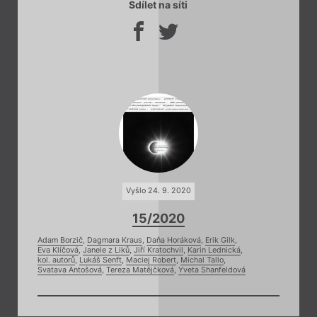
Sdílet na síti
Vyšlo 24. 9. 2020
15/2020
Adam Borzič
,
Dagmara Kraus
,
Daňa Horáková
,
Erik Gilk
,
Eva Klíčová
,
Janele z Liků
,
Jiří Kratochvil
,
Karin Lednická
,
kol. autorů
,
Lukáš Senft
,
Maciej Robert
,
Michal Tallo
,
Svatava Antošová
,
Tereza Matějčková
,
Yveta Shanfeldová