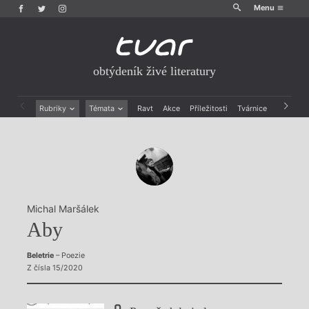
Menu
obtýdeník živé literatury
Rubriky
Témata
Ravt
Akce
Příležitosti
Tvárnice
Archiv
Beletrie
Ženy v katolické literatuře
Drobná publicistika
Právě vychází
Esejistika
Mauzoleum
Recenze a reflexe
Divadlo
Reportáže
Historie kolonialismu
Rozhovory
Dokument
Michal Maršálek
Výroční ceny
Aby
Beletrie
– Poezie
Z čísla 15/2020