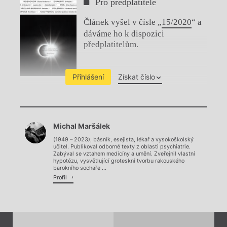
Pro předplatitele
Článek vyšel v čísle „
15/2020
“ a
dáváme ho k dispozici
předplatitelům.
Přihlášení
Získat číslo
Chviličku.
Michal Maršálek
Načítá se.
(1949 – 2023), básník, esejista, lékař a vysokoškolský
učitel. Publikoval odborné texty z oblasti psychiatrie.
Zabýval se vztahem medicíny a umění. Zveřejnil vlastní
hypotézu, vysvětlující groteskní tvorbu rakouského
barokního sochaře ...
Profil