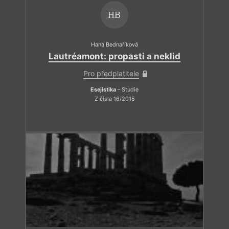
HB
Hana Bednaříková
Lautréamont: propasti a neklid
Pro předplatitele
Esejistika
– Studie
Z čísla 16/2015