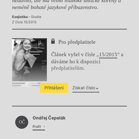
nedávno, ale má velmi hluboké antické kořeny a
neméně bohaté jazykové příbuzenstvo.
Esejistika
– Studie
Z čísla 15/2015
Pro předplatitele
Článek vyšel v čísle „
15/2015
“ a
dáváme ho k dispozici
předplatitelům.
Přihlášení
Získat číslo
Chviličku.
Ondřej Čepelák
Načítá se.
OČ
Profil