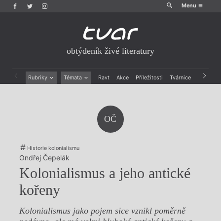
Menu
obtýdeník živé literatury
Rubriky
Témata
Ravt
Akce
Příležitosti
Tvárnice
Archiv
Beletrie
Ženy v katolické literatuře
Drobná publicistika
Právě vychází
Esejistika
Mauzoleum
OČ
Recenze a reflexe
Divadlo
Reportáže
Historie kolonialismu
Rozhovory
Dokument
Historie kolonialismu
Výroční ceny
Ondřej Čepelák
Kolonialismus a jeho antické
kořeny
Kolonialismus jako pojem sice vznikl poměrně