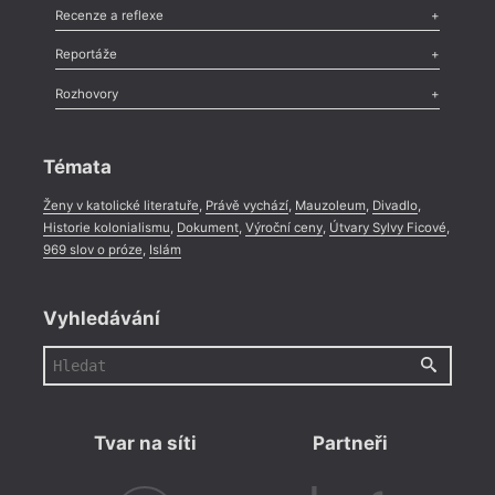
Komentář
,
Celá rubrika
Esej
,
Pádlo
,
Úvaha
,
Texty
,
Studie
,
Celá rubrika
Recenze a reflexe
Recenze
,
Dvakrát
,
Horké párky
,
969 slov o próze
,
Reportáže
Méně slov o próze
,
Celá rubrika
Literární zítřky
,
Reportáž
,
Literární život
,
Divadlo
,
Kritický ohlas
,
Rozhovory
Celá rubrika
Rozhovor
,
Anketa
,
Celá rubrika
Témata
Ženy v katolické literatuře
,
Právě vychází
,
Mauzoleum
,
Divadlo
,
Historie kolonialismu
,
Dokument
,
Výroční ceny
,
Útvary Sylvy Ficové
,
969 slov o próze
,
Islám
Vyhledávání
Tvar na síti
Partneři