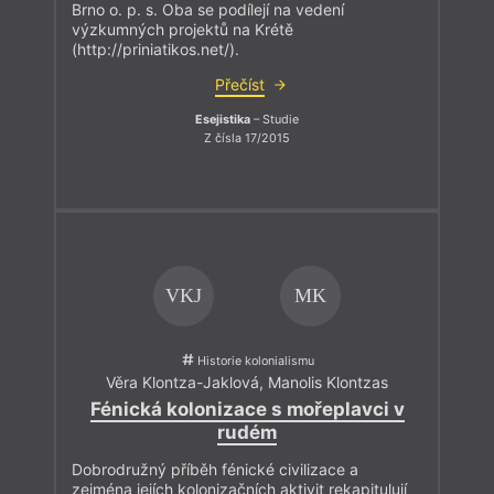
Brno o. p. s. Oba se podílejí na vedení
výzkumných projektů na Krétě
(http://priniatikos.net/).
Přečíst
Esejistika
– Studie
Z čísla 17/2015
VKJ
MK
Historie kolonialismu
Věra Klontza-Jaklová
,
Manolis Klontzas
Fénická kolonizace s mořeplavci v
rudém
Dobrodružný příběh fénické civilizace a
zejména jejích kolonizačních aktivit rekapitulují