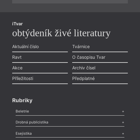
iTvar
obtýdeník živé literatury
Aktuální číslo
Tvárnice
Ravt
O časopisu Tvar
Akce
Archiv čísel
Příležitosti
Předplatné
Rubriky
Beletrie
Poezie
,
Próza
,
Dokumenty
,
Drama
,
Celá rubrika
Drobná publicistika
Odlesk
,
Zasláno
,
Nezařazené
,
Novinky v Tvaru
,
Slovo
,
Výročí
,
Esejistika
Nekrolog
,
Glosa
,
Sloupek
,
Pozvánka
,
Literární soutěž
,