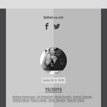
Sdílet na síti
Vyšlo 24. 9. 2015
15/2015
Božena Správcová
,
Jiří Kratochvil
,
Mirek Kovářík
,
Ondřej Čepelák
,
Ondřej Hanus
,
Patrik Linhart
,
Viktor Špaček
,
Vladimír Holan