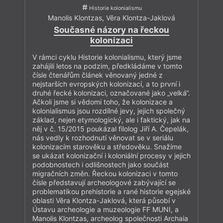
Historie kolonialismu
Manolis Klontzas
,
Věra Klontza-Jaklová
Současné názory na řeckou
kolonizaci
V rámci cyklu Historie kolonialismu, který jsme
zahájili letos na podzim, předkládáme v tomto
čísle čtenářům článek věnovaný jedné z
nejstarších evropských kolonizací, a to první i
druhé řecké kolonizaci, označované jako „velká“.
Ačkoli jsme si vědomi toho, že kolonizace a
kolonialismus jsou rozdílné jevy, jejich společný
základ, nejen etymologický, ale i faktický, jak na
něj v č. 15/2015 poukázal filolog Jiří A. Čepelák,
nás vedly k rozhodnutí věnovat se v seriálu
kolonizacím starověku a středověku. Snažíme
se ukázat kolonizační i koloniální procesy v jejich
podobnostech i odlišnostech jako součást
migračních změn. Řeckou kolonizaci v tomto
čísle představují archeologové zabývající se
problematikou prehistorie a rané historie egejské
oblasti Věra Klontza-Jaklová, která působí v
Ústavu archeologie a muzeologie FF MUNI, a
Manolis Klontzas, archeolog společnosti Archaia