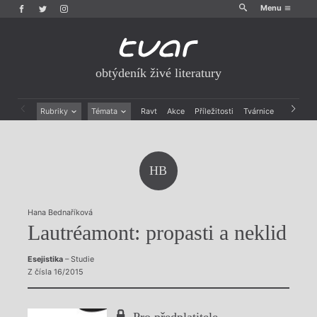
Menu
obtýdeník živé literatury
Rubriky
Témata
Ravt
Akce
Příležitosti
Tvárnice
Archiv
Beletrie
Ženy v katolické literatuře
Drobná publicistika
Právě vychází
Esejistika
Mauzoleum
HB
Recenze a reflexe
Divadlo
Reportáže
Historie kolonialismu
Rozhovory
Dokument
Hana Bednaříková
Výroční ceny
Lautréamont: propasti a neklid
Esejistika
– Studie
Z čísla 16/2015
Pro předplatitele