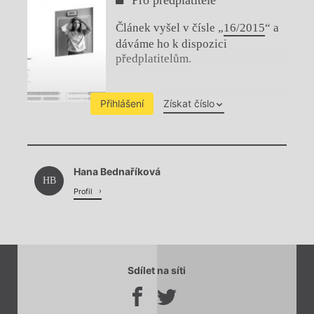
Článek vyšel v čísle „
16/2015
“ a
dáváme ho k dispozici
předplatitelům.
Přihlášení
Získat číslo
Chviličku.
Hana Bednaříková
Načítá se.
HB
Profil
Sdílet na síti