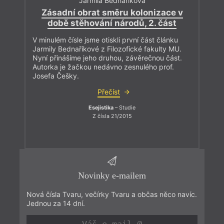
Jarmila Bednaříková
Zásadní obrat směru kolonizace v
době stěhování národů, 2. část
V minulém čísle jsme otiskli první část článku
Jarmily Bednaříkové z Filozofické fakulty MU.
Nyní přinášíme jeho druhou, závěrečnou část.
Autorka je žačkou nedávno zesnulého prof.
Josefa Češky.
Přečíst
Esejistika
– Studie
Z čísla 21/2015
Novinky e-mailem
Nová čísla Tvaru, večírky Tvaru a občas něco navíc.
Jednou za 14 dní.