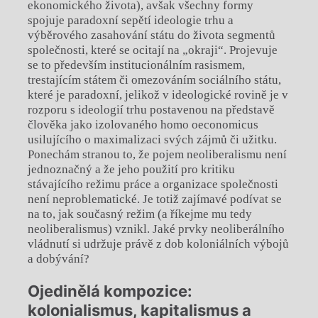
ekonomického života), avšak všechny formy
spojuje paradoxní sepětí ideologie trhu a
výběrového zasahování státu do života segmentů
společnosti, které se ocitají na „okraji“. Projevuje
se to především institucionálním rasismem,
trestajícím státem či omezováním sociálního státu,
které je paradoxní, jelikož v ideologické rovině je v
rozporu s ideologií trhu postavenou na představě
člověka jako izolovaného homo oeconomicus
usilujícího o maximalizaci svých zájmů či užitku.
Ponechám stranou to, že pojem neoliberalismu není
jednoznačný a že jeho použití pro kritiku
stávajícího režimu práce a organizace společnosti
není neproblematické. Je totiž zajímavé podívat se
na to, jak současný režim (a říkejme mu tedy
neoliberalismus) vznikl. Jaké prvky neoliberálního
vládnutí si udržuje právě z dob koloniálních výbojů
a dobývání?
Ojedinělá kompozice:
kolonialismus, kapitalismus a