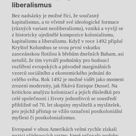
liberalismus
Bez nadsázky je možné říci, že současný
kapitalismus, a to včetně své ideologické formace
(různých variant neoliberalismu), vzniká a vyvíjí se
z historicky ojedinělé kompozice kolonialismu,
kapitalismu a liberalismu. Když v roce 1492 připlul
Kryštof Kolumbus se svou první vskutku
zaoceánskou flotilou k břehům dnešních Baham, asi
netušil, že tím vytváří podmínky pro budoucí
rozšíření evropských a původně marginálních
vzorců sociálního a ekonomického jednání do
celého světa. Rok 1492 je možné vidět jako moment
zrození modernity, jak říkává Enrique Dussel. Na
kritickou analýzu kolonizací a jejich důsledků pro
celé společnosti i životy jednotlivců se soustředí
přibližně od 70. let skupiny myslitelů a myslitelek,
pro jejichž přístup se vžilo označení postkoloniální
myšlení či postkolonialismus.
Evropané v obou Amerikách velmi rychle získali
pozici vládnoucích vrstev, které určovaly podoby