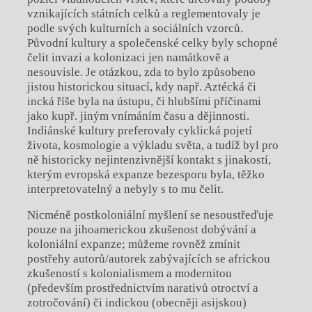
vznikajících státních celků a reglementovaly je
podle svých kulturních a sociálních vzorců.
Původní kultury a společenské celky byly schopné
čelit invazi a kolonizaci jen namátkově a
nesouvisle. Je otázkou, zda to bylo způsobeno
jistou historickou situací, kdy např. Aztécká či
incká říše byla na ústupu, či hlubšími příčinami
jako kupř. jiným vnímáním času a dějinnosti.
Indiánské kultury preferovaly cyklická pojetí
života, kosmologie a výkladu světa, a tudíž byl pro
ně historicky nejintenzivnější kontakt s jinakostí,
kterým evropská expanze bezesporu byla, těžko
interpretovatelný a nebyly s to mu čelit.
Nicméně postkoloniální myšlení se nesoustřeďuje
pouze na jihoamerickou zkušenost dobývání a
koloniální expanze; můžeme rovněž zmínit
postřehy autorů/autorek zabývajících se africkou
zkušeností s kolonialismem a modernitou
(především prostřednictvím narativů otroctví a
zotročování) či indickou (obecněji asijskou)