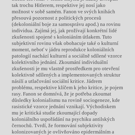
tak trochu Hitlerem, respektive jej nosí jako
možnost v sobě samém. Fanon ve svých knihách
přesouvá pozornost z politických procesů
(dekoloniální boje za samosprávu apod.) na rovinu
individua. Zajímá jej, jak prožívají konkrétní lidé
zkušenosti spojené s koloniáním útlakem. Tuto
subjektivní rovinu však obohacuje také o kulturní
moment, neboť v jádru reprodukce koloniálních
patologií nachází kulturní a sociálně sdílené vzorce
kolektivního jednání. Zkoumání individuální
zkušenosti je mu vlastně prostředkem pro otevření
kolektivně sdílených a implementovaných struktur
násilí a utlačování sociální kritice. Jádrem
problému, respektive klíčem k jeho kritice, je pojem
rasy. Fanon se domnívá, že je potřeba zkoumat
důsledky kolonialismu na rovině sociogeneze, kde
rasistické vzorce jednání vznikají. Východiskem
mu je kritická studie zkoumající dopady
koloniálního uspořádání na psychiku antilských
černochů. Tvrdí, že formování subjektivity
kolonizovaných je ovlivňováno epidermálním a