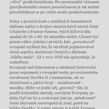
„větví“ postkolonialismu. Pro porozumění významu
(post)koloniální situace prosoučasnost je tak možné
porozhlédnout se po celém areálu postkolonialismu.
Jedny z prvních úvah o zmíněných fenoménech
můžeme nalézt u dvojice martinických autorů Aimé
Césaireho a Frantze Fanona. Jejich klíčová díla
spadají do 50. a 60. let minulého století. Césaire byl
potom vůbec jedním z prvních, kdo „provokoval“
evropské myšlení tím, že otevřeně pojmenovával
různé aspekty zkušenosti černých s dějinami
„bílého muže“. Již v roce 1950 tak upozorňuje, že
rozhořčení
Evropanů nad hitlerismem a odmítnutí hitlerovské
praxe nepramení z evropské touhy po osvícenském
osvobození člověka či z humanismu, ale ve
skutečnosti z jakési dvojí – rasializované –
morálky. Hitler se podle něj „provinil“ tím, že
použil koloniální metody, rozvíjené Evropany po
dobu čtyř set let a uvalované jimi na „méněcenné“
černé obyvatele neevropských zemí, právě na
bílého člověka. V tomto smyslu je každý Evropan