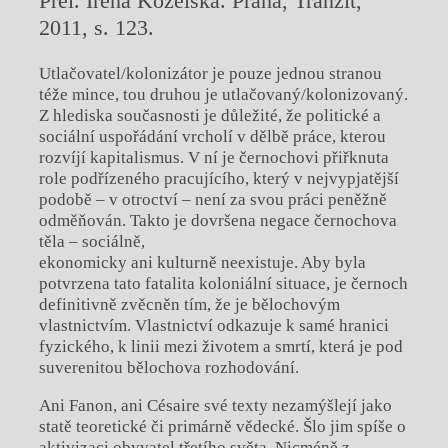
Přel. Irena Kozelská. Praha, Tranzit,
2011, s. 123.
Utlačovatel/kolonizátor je pouze jednou stranou
téže mince, tou druhou je utlačovaný/kolonizovaný.
Z hlediska současnosti je důležité, že politické a
sociální uspořádání vrcholí v dělbě práce, kterou
rozvíjí kapitalismus. V ní je černochovi přiřknuta
role podřízeného pracujícího, který v nejvypjatější
podobě – v otroctví – není za svou práci peněžně
odměňován. Takto je dovršena negace černochova
těla – sociálně,
ekonomicky ani kulturně neexistuje. Aby byla
potvrzena tato fatalita koloniální situace, je černoch
definitivně zvěcněn tím, že je bělochovým
vlastnictvím. Vlastnictví odkazuje k samé hranici
fyzického, k linii mezi životem a smrtí, která je pod
suverenitou bělochova rozhodování.
Ani Fanon, ani Césaire své texty nezamýšlejí jako
statě teoretické či primárně vědecké. Šlo jim spíše o
aktivizaci obyvatel třetího světa. Nicméně z