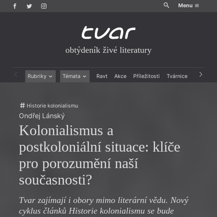
Menu
obtýdeník živé literatury
Rubriky
Témata
Ravt
Akce
Příležitosti
Tvárnice
Archiv
Beletrie
Ženy v katolické literatuře
Drobná publicistika
Právě vychází
Historie kolonialismu
Esejistika
Mauzoleum
Ondřej Lánský
Recenze a reflexe
Divadlo
Kolonialismus a
Reportáže
Historie kolonialismu
Rozhovory
Dokument
postkoloniální situace: klíče
Výroční ceny
pro porozumění naší
současnosti?
Tvar zajímají i obory mimo literární vědu. Nový
cyklus článků Historie kolonialismu se bude