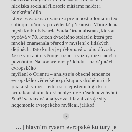
hlediska sociální filosofie můžeme nalézt i
konkrétní dílo,
které bývá označováno za první postkoloniální text
splňující nároky po vědecké přesnosti. Mám zde na
mysli knihu Edwarda Saida Orientalismus, kterou
vydává v 70. letech dvacátého století a která pro
mnohé znamenala přerod v myšlení o lidských
dějinách. Tato kniha je přelomová z toho důvodu,
že se v ní autor věnuje rozboru vazby mezi mocí a
poznáním. Na konkrétním příkladu – na dějinách
evropského
myšlení o Orientu – analyzuje obecné tendence
evropského vědeckého přístupu k druhému či k
jinakosti vůbec. Jedná se o epistemologickou
kritickou studii, která analyzuje způsob poznávání.
Snaží se vlastně analyzovat hlavní zdroje síly
hegemonie evropského myšlení, jelikož
[…] hlavním rysem evropské kultury je