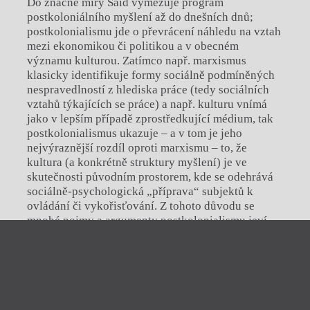
Do značné míry Said vymezuje program
postkoloniálního myšlení až do dnešních dnů;
postkolonialismu jde o převrácení náhledu na vztah
mezi ekonomikou či politikou a v obecném
významu kulturou. Zatímco např. marxismus
klasicky identifikuje formy sociálně podmíněných
nespravedlností z hlediska práce (tedy sociálních
vztahů týkajících se práce) a např. kulturu vnímá
jako v lepším případě zprostředkující médium, tak
postkolonialismus ukazuje – a v tom je jeho
nejvýraznější rozdíl oproti marxismu – to, že
kultura (a konkrétně struktury myšlení) je ve
skutečnosti původním prostorem, kde se odehrává
sociálně-psychologická „příprava“ subjektů k
ovládání či vykořisťování. Z tohoto důvodu se
mnohé pojmy a argumenty postkolonialismu jeví
jako marxistické, avšak nejsou, jelikož klasický
Zavřít menu
marxismus neidentifikoval problémy na této rovině
analýzy. Marxismus systematicky nevnímá jako
problém západní či dříve evropské systémy vědění,
iTvar
které svou výstavbou podporují a v tomto smyslu
také vlastně předcházejí západní kolonialismus, a